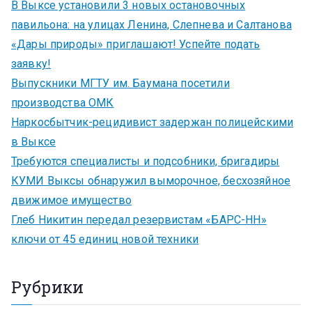
В Выксе установили 3 новых остановочных
павильона: на улицах Ленина, Слепнева и Салтанова
«Дары природы» приглашают! Успейте подать
заявку!
Выпускники МГТУ им. Баумана посетили
производства ОМК
Наркосбытчик-рецидивист задержан полицейскими
в Выксе
Требуются специалисты и подсобники, бригадиры
КУМИ Выксы обнаружил выморочное, бесхозяйное
движимое имущество
Глеб Никитин передал резервистам «БАРС-НН»
ключи от 45 единиц новой техники
Рубрики