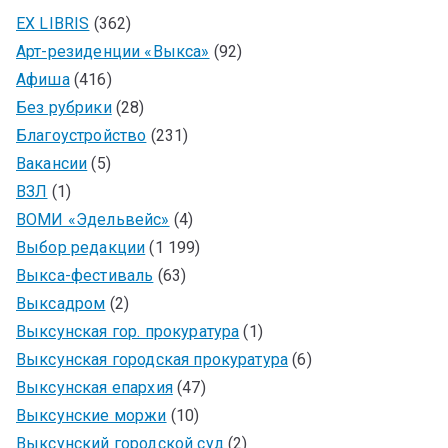
EX LIBRIS
(362)
Арт-резиденции «Выкса»
(92)
Афиша
(416)
Без рубрики
(28)
Благоустройство
(231)
Вакансии
(5)
ВЗЛ
(1)
ВОМИ «Эдельвейс»
(4)
Выбор редакции
(1 199)
Выкса-фестиваль
(63)
Выксадром
(2)
Выксунская гор. прокуратура
(1)
Выксунская городская прокуратура
(6)
Выксунская епархия
(47)
Выксунские моржи
(10)
Выксунский городской суд
(2)