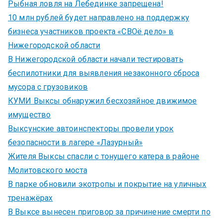
Рыбная ловля на Лебединке запрещена!
10 млн рублей будет направлено на поддержку
бизнеса участников проекта «СВОё дело» в
Нижегородской области
В Нижегородской области начали тестировать
беспилотники для выявления незаконного сброса
мусора с грузовиков
КУМИ Выксы обнаружил бесхозяйное движимое
имущество
Выксунские автоинспекторы провели урок
безопасности в лагере «Лазурный»
Жителя Выксы спасли с тонущего катера в районе
Молитовского моста
В парке обновили экотропы и покрытие на уличных
тренажёрах
В Выксе вынесен приговор за причинение смерти по