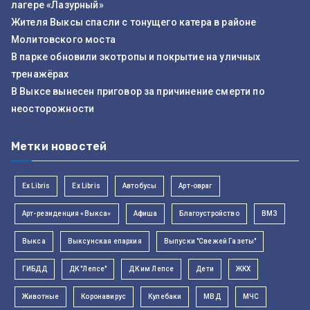
лагере «Лазурный»
Жителя Выксы спасли с тонущего катера в районе
Молитовского моста
В парке обновили экотропы и покрытие на уличных
тренажёрах
В Выксе вынесен приговор за причинение смерти по
неосторожности
Метки новостей
Ex Libris
Ex Libris
Автобусы
Арт-овраг
Арт-резиденция «Выкса»
Афиша
Благоустройство
ВМЗ
Выкса
Выксунская епархия
Выпуски "Свежей Газеты"
ГИБДД
ДК "Лепсе"
ДК им Лепсе
Дети
ЖКХ
Животные
Коронавирус
Кулебаки
МВД
МЧС