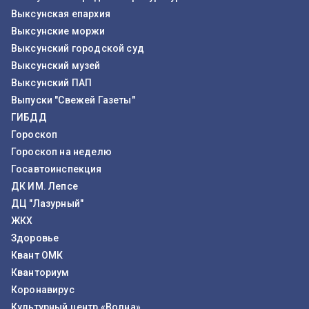
Выксунская епархия
Выксунские моржи
Выксунский городской суд
Выксунский музей
Выксунский ПАП
Выпуски "Свежей Газеты"
ГИБДД
Гороскоп
Гороскоп на неделю
Госавтоинспекция
ДК ИМ. Лепсе
ДЦ "Лазурный"
ЖКХ
Здоровье
Квант ОМК
Кванториум
Коронавирус
Культурный центр «Волна»