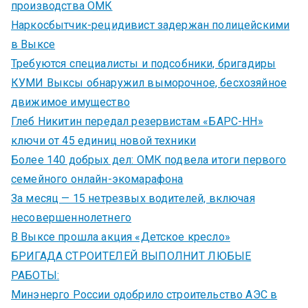
производства ОМК
Наркосбытчик-рецидивист задержан полицейскими
в Выксе
Требуются специалисты и подсобники, бригадиры
КУМИ Выксы обнаружил выморочное, бесхозяйное
движимое имущество
Глеб Никитин передал резервистам «БАРС-НН»
ключи от 45 единиц новой техники
Более 140 добрых дел: ОМК подвела итоги первого
семейного онлайн-экомарафона
За месяц — 15 нетрезвых водителей, включая
несовершеннолетнего
В Выксе прошла акция «Детское кресло»
БРИГАДА СТРОИТЕЛЕЙ ВЫПОЛНИТ ЛЮБЫЕ
РАБОТЫ:
Минэнерго России одобрило строительство АЭС в