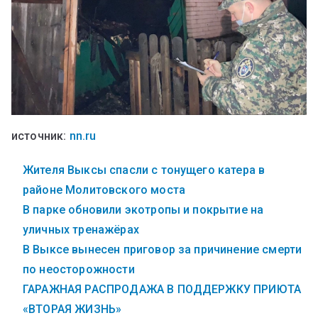
источник:
nn.ru
Жителя Выксы спасли с тонущего катера в
районе Молитовского моста
В парке обновили экотропы и покрытие на
уличных тренажёрах
В Выксе вынесен приговор за причинение смерти
по неосторожности
ГАРАЖНАЯ РАСПРОДАЖА В ПОДДЕРЖКУ ПРИЮТА
«ВТОРАЯ ЖИЗНЬ»