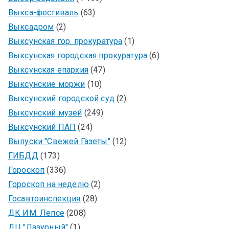
Выкса-фестиваль
(63)
Выксадром
(2)
Выксунская гор. прокуратура
(1)
Выксунская городская прокуратура
(6)
Выксунская епархия
(47)
Выксунские моржи
(10)
Выксунский городской суд
(2)
Выксунский музей
(249)
Выксунский ПАП
(24)
Выпуски "Свежей Газеты"
(12)
ГИБДД
(173)
Гороскоп
(336)
Гороскоп на неделю
(2)
Госавтоинспекция
(28)
ДК ИМ. Лепсе
(208)
ДЦ "Лазурный"
(1)