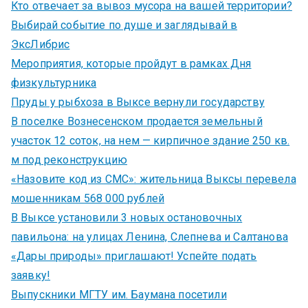
Кто отвечает за вывоз мусора на вашей территории?
Выбирай событие по душе и заглядывай в
ЭксЛибрис
Мероприятия, которые пройдут в рамках Дня
физкультурника
Пруды у рыбхоза в Выксе вернули государству
В поселке Вознесенском продается земельный
участок 12 соток, на нем — кирпичное здание 250 кв.
м под реконструкцию
«Назовите код из СМС»: жительница Выксы перевела
мошенникам 568 000 рублей
В Выксе установили 3 новых остановочных
павильона: на улицах Ленина, Слепнева и Салтанова
«Дары природы» приглашают! Успейте подать
заявку!
Выпускники МГТУ им. Баумана посетили