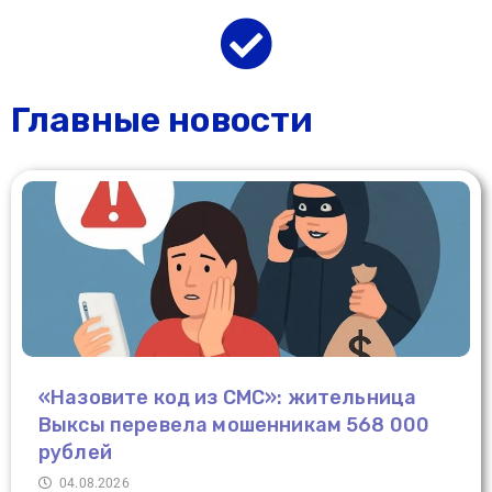
Главные новости
«Назовите код из СМС»: жительница
Выксы перевела мошенникам 568 000
рублей
04.08.2026