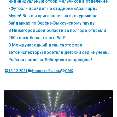
Индивидуальный отбор мальчиков в отделение
«Футбол» пройдет на стадионе «Авангард»
Музей Выксы приглашает на экскурсию на
байдарках по Верхне-Выксунскому пруду
В Нижегородской области за полгода открыли
250 точек бесплатного Wi-Fi
В Международный день светофора
автоинспекторы посетили детский сад «Ручеек»
Рыбная ловля на Лебединке запрещена!
15.12.2021
Новости Выксы
ОМК