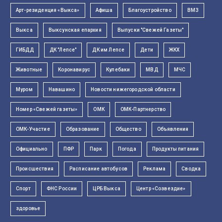
Арт-резиденция «Выкса»
Афиша
Благоустройство
ВМЗ
Выкса
Выксунская епархия
Выпуски "Свежей Газеты"
ГИБДД
ДК "Лепсе"
ДК им Лепсе
Дети
ЖКХ
Животные
Коронавирус
Кулебаки
МВД
МЧС
Муром
Навашино
Новости нижегородской области
Номер «Свежей газеты»
ОМК
ОМК-Партнерство
ОМК-Участие
Образование
Общество
Объявления
Официально
ПФР
Парк
Погода
Продукты питания
Происшествия
Расписание автобусов
Реклама
Сводка
Спорт
ФНС России
ЦРБ Выкса
Центр «Созвездие»
здоровье