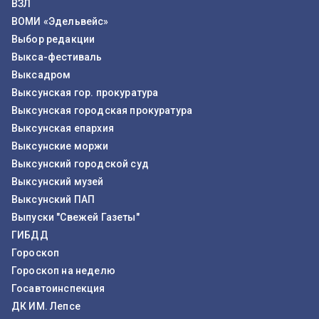
ВЗЛ
ВОМИ «Эдельвейс»
Выбор редакции
Выкса-фестиваль
Выксадром
Выксунская гор. прокуратура
Выксунская городская прокуратура
Выксунская епархия
Выксунские моржи
Выксунский городской суд
Выксунский музей
Выксунский ПАП
Выпуски "Свежей Газеты"
ГИБДД
Гороскоп
Гороскоп на неделю
Госавтоинспекция
ДК ИМ. Лепсе