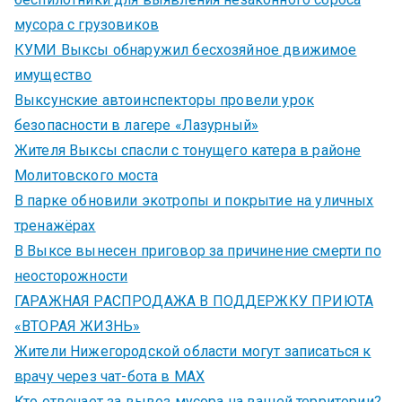
мусора с грузовиков
КУМИ Выксы обнаружил бесхозяйное движимое
имущество
Выксунские автоинспекторы провели урок
безопасности в лагере «Лазурный»
Жителя Выксы спасли с тонущего катера в районе
Молитовского моста
В парке обновили экотропы и покрытие на уличных
тренажёрах
В Выксе вынесен приговор за причинение смерти по
неосторожности
ГАРАЖНАЯ РАСПРОДАЖА В ПОДДЕРЖКУ ПРИЮТА
«ВТОРАЯ ЖИЗНЬ»
Жители Нижегородской области могут записаться к
врачу через чат-бота в MAX
Кто отвечает за вывоз мусора на вашей территории?