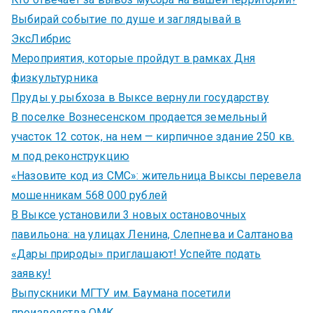
Выбирай событие по душе и заглядывай в
ЭксЛибрис
Мероприятия, которые пройдут в рамках Дня
физкультурника
Пруды у рыбхоза в Выксе вернули государству
В поселке Вознесенском продается земельный
участок 12 соток, на нем — кирпичное здание 250 кв.
м под реконструкцию
«Назовите код из СМС»: жительница Выксы перевела
мошенникам 568 000 рублей
В Выксе установили 3 новых остановочных
павильона: на улицах Ленина, Слепнева и Салтанова
«Дары природы» приглашают! Успейте подать
заявку!
Выпускники МГТУ им. Баумана посетили
производства ОМК