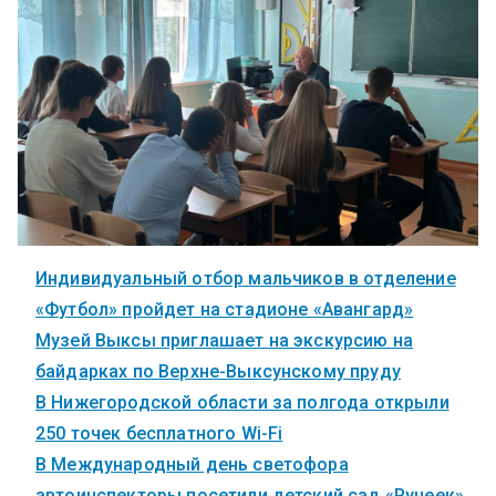
Индивидуальный отбор мальчиков в отделение
«Футбол» пройдет на стадионе «Авангард»
Музей Выксы приглашает на экскурсию на
байдарках по Верхне-Выксунскому пруду
В Нижегородской области за полгода открыли
250 точек бесплатного Wi-Fi
В Международный день светофора
автоинспекторы посетили детский сад «Ручеек»