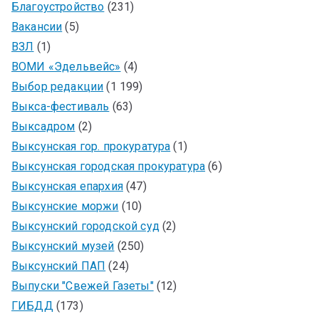
Благоустройство
(231)
Вакансии
(5)
ВЗЛ
(1)
ВОМИ «Эдельвейс»
(4)
Выбор редакции
(1 199)
Выкса-фестиваль
(63)
Выксадром
(2)
Выксунская гор. прокуратура
(1)
Выксунская городская прокуратура
(6)
Выксунская епархия
(47)
Выксунские моржи
(10)
Выксунский городской суд
(2)
Выксунский музей
(250)
Выксунский ПАП
(24)
Выпуски "Свежей Газеты"
(12)
ГИБДД
(173)