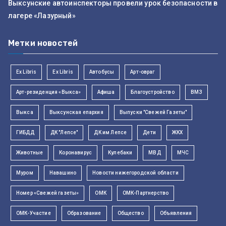
Выксунские автоинспекторы провели урок безопасности в
лагере «Лазурный»
Метки новостей
Ex Libris
Ex Libris
Автобусы
Арт-овраг
Арт-резиденция «Выкса»
Афиша
Благоустройство
ВМЗ
Выкса
Выксунская епархия
Выпуски "Свежей Газеты"
ГИБДД
ДК "Лепсе"
ДК им Лепсе
Дети
ЖКХ
Животные
Коронавирус
Кулебаки
МВД
МЧС
Муром
Навашино
Новости нижегородской области
Номер «Свежей газеты»
ОМК
ОМК-Партнерство
ОМК-Участие
Образование
Общество
Объявления