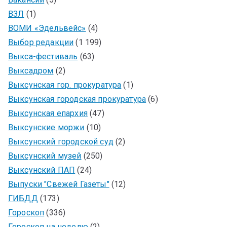
ВЗЛ
(1)
ВОМИ «Эдельвейс»
(4)
Выбор редакции
(1 199)
Выкса-фестиваль
(63)
Выксадром
(2)
Выксунская гор. прокуратура
(1)
Выксунская городская прокуратура
(6)
Выксунская епархия
(47)
Выксунские моржи
(10)
Выксунский городской суд
(2)
Выксунский музей
(250)
Выксунский ПАП
(24)
Выпуски "Свежей Газеты"
(12)
ГИБДД
(173)
Гороскоп
(336)
Гороскоп на неделю
(2)