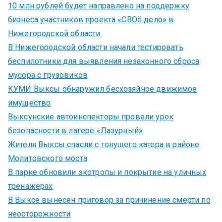
10 млн рублей будет направлено на поддержку
бизнеса участников проекта «СВОё дело» в
Нижегородской области
В Нижегородской области начали тестировать
беспилотники для выявления незаконного сброса
мусора с грузовиков
КУМИ Выксы обнаружил бесхозяйное движимое
имущество
Выксунские автоинспекторы провели урок
безопасности в лагере «Лазурный»
Жителя Выксы спасли с тонущего катера в районе
Молитовского моста
В парке обновили экотропы и покрытие на уличных
тренажёрах
В Выксе вынесен приговор за причинение смерти по
неосторожности