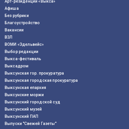
Арт-резиденции «Выкса»
Афиша
Без рубрики
Благоустройство
Вакансии
ВЗЛ
ВОМИ «Эдельвейс»
Выбор редакции
Выкса-фестиваль
Выксадром
Выксунская гор. прокуратура
Выксунская городская прокуратура
Выксунская епархия
Выксунские моржи
Выксунский городской суд
Выксунский музей
Выксунский ПАП
Выпуски "Свежей Газеты"