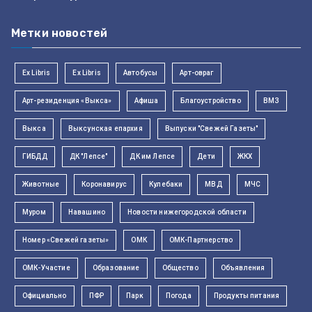
Метки новостей
Ex Libris
Ex Libris
Автобусы
Арт-овраг
Арт-резиденция «Выкса»
Афиша
Благоустройство
ВМЗ
Выкса
Выксунская епархия
Выпуски "Свежей Газеты"
ГИБДД
ДК "Лепсе"
ДК им Лепсе
Дети
ЖКХ
Животные
Коронавирус
Кулебаки
МВД
МЧС
Муром
Навашино
Новости нижегородской области
Номер «Свежей газеты»
ОМК
ОМК-Партнерство
ОМК-Участие
Образование
Общество
Объявления
Официально
ПФР
Парк
Погода
Продукты питания