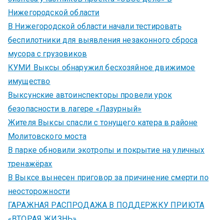
Нижегородской области
В Нижегородской области начали тестировать
беспилотники для выявления незаконного сброса
мусора с грузовиков
КУМИ Выксы обнаружил бесхозяйное движимое
имущество
Выксунские автоинспекторы провели урок
безопасности в лагере «Лазурный»
Жителя Выксы спасли с тонущего катера в районе
Молитовского моста
В парке обновили экотропы и покрытие на уличных
тренажёрах
В Выксе вынесен приговор за причинение смерти по
неосторожности
ГАРАЖНАЯ РАСПРОДАЖА В ПОДДЕРЖКУ ПРИЮТА
«ВТОРАЯ ЖИЗНЬ»