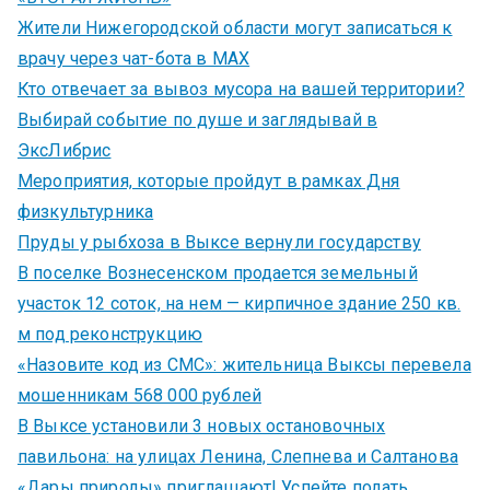
Жители Нижегородской области могут записаться к
врачу через чат-бота в MAX
Кто отвечает за вывоз мусора на вашей территории?
Выбирай событие по душе и заглядывай в
ЭксЛибрис
Мероприятия, которые пройдут в рамках Дня
физкультурника
Пруды у рыбхоза в Выксе вернули государству
В поселке Вознесенском продается земельный
участок 12 соток, на нем — кирпичное здание 250 кв.
м под реконструкцию
«Назовите код из СМС»: жительница Выксы перевела
мошенникам 568 000 рублей
В Выксе установили 3 новых остановочных
павильона: на улицах Ленина, Слепнева и Салтанова
«Дары природы» приглашают! Успейте подать