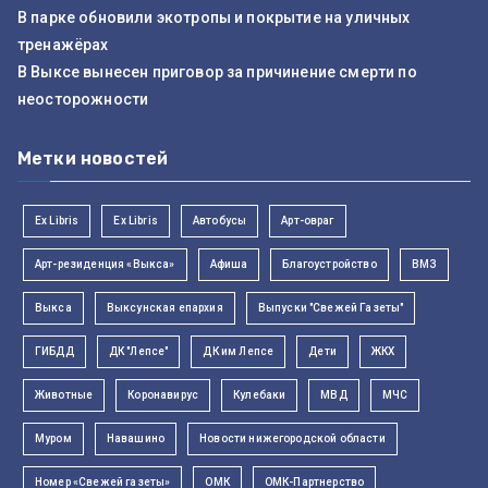
В парке обновили экотропы и покрытие на уличных
тренажёрах
В Выксе вынесен приговор за причинение смерти по
неосторожности
Метки новостей
Ex Libris
Ex Libris
Автобусы
Арт-овраг
Арт-резиденция «Выкса»
Афиша
Благоустройство
ВМЗ
Выкса
Выксунская епархия
Выпуски "Свежей Газеты"
ГИБДД
ДК "Лепсе"
ДК им Лепсе
Дети
ЖКХ
Животные
Коронавирус
Кулебаки
МВД
МЧС
Муром
Навашино
Новости нижегородской области
Номер «Свежей газеты»
ОМК
ОМК-Партнерство