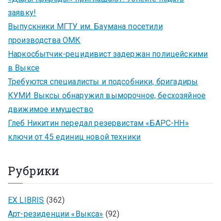
заявку!
Выпускники МГТУ им. Баумана посетили
производства ОМК
Наркосбытчик-рецидивист задержан полицейскими
в Выксе
Требуются специалисты и подсобники, бригадиры
КУМИ Выксы обнаружил выморочное, бесхозяйное
движимое имущество
Глеб Никитин передал резервистам «БАРС-НН»
ключи от 45 единиц новой техники
Рубрики
EX LIBRIS
(362)
Арт-резиденции «Выкса»
(92)