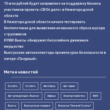
10 млн рублей будет направлено на поддержку бизнеса
участников проекта «СВОё дело» в Нижегородской
области
В Нижегородской области начали тестировать
беспилотники для выявления незаконного сброса мусора
с грузовиков
КУМИ Выксы обнаружил бесхозяйное движимое
имущество
Выксунские автоинспекторы провели урок безопасности в
лагере «Лазурный»
Метки новостей
Ex Libris
Ex Libris
Автобусы
Арт-овраг
Арт-резиденция «Выкса»
Афиша
Благоустройство
ВМЗ
Выкса
Выксунская епархия
Выпуски "Свежей Газеты"