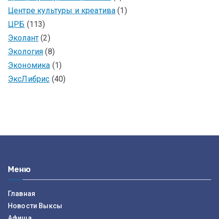
Центре культуры и креатива
(1)
ЦРБ
(113)
Эколант
(2)
Экология
(8)
Экономика
(1)
ЭксЛибрис
(40)
Меню
Главная
Новости Выксы
Афиша