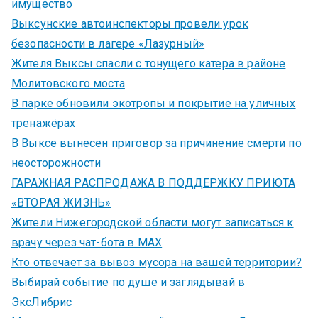
имущество
Выксунские автоинспекторы провели урок
безопасности в лагере «Лазурный»
Жителя Выксы спасли с тонущего катера в районе
Молитовского моста
В парке обновили экотропы и покрытие на уличных
тренажёрах
В Выксе вынесен приговор за причинение смерти по
неосторожности
ГАРАЖНАЯ РАСПРОДАЖА В ПОДДЕРЖКУ ПРИЮТА
«ВТОРАЯ ЖИЗНЬ»
Жители Нижегородской области могут записаться к
врачу через чат-бота в MAX
Кто отвечает за вывоз мусора на вашей территории?
Выбирай событие по душе и заглядывай в
ЭксЛибрис