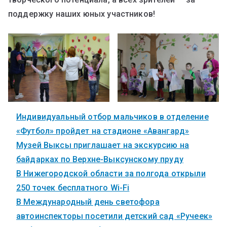
поддержку наших юных участников!
Индивидуальный отбор мальчиков в отделение
«Футбол» пройдет на стадионе «Авангард»
Музей Выксы приглашает на экскурсию на
байдарках по Верхне-Выксунскому пруду
В Нижегородской области за полгода открыли
250 точек бесплатного Wi-Fi
В Международный день светофора
автоинспекторы посетили детский сад «Ручеек»