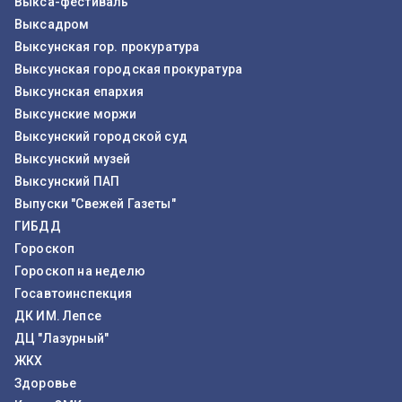
Выкса-фестиваль
Выксадром
Выксунская гор. прокуратура
Выксунская городская прокуратура
Выксунская епархия
Выксунские моржи
Выксунский городской суд
Выксунский музей
Выксунский ПАП
Выпуски "Свежей Газеты"
ГИБДД
Гороскоп
Гороскоп на неделю
Госавтоинспекция
ДК ИМ. Лепсе
ДЦ "Лазурный"
ЖКХ
Здоровье