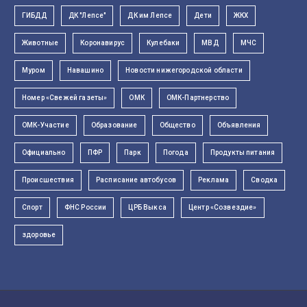
ГИБДД
ДК "Лепсе"
ДК им Лепсе
Дети
ЖКХ
Животные
Коронавирус
Кулебаки
МВД
МЧС
Муром
Навашино
Новости нижегородской области
Номер «Свежей газеты»
ОМК
ОМК-Партнерство
ОМК-Участие
Образование
Общество
Объявления
Официально
ПФР
Парк
Погода
Продукты питания
Происшествия
Расписание автобусов
Реклама
Сводка
Спорт
ФНС России
ЦРБ Выкса
Центр «Созвездие»
здоровье