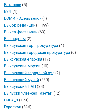
Вакансии
(5)
ВЗЛ
(1)
ВОМИ «Эдельвейс»
(4)
Выбор редакции
(1 199)
Выкса-фестиваль
(63)
Выксадром
(2)
Выксунская гор. прокуратура
(1)
Выксунская городская прокуратура
(6)
Выксунская епархия
(47)
Выксунские моржи
(10)
Выксунский городской суд
(2)
Выксунский музей
(250)
Выксунский ПАП
(24)
Выпуски "Свежей Газеты"
(12)
ГИБДД
(173)
Гороскоп
(336)