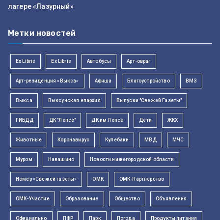
лагере «Лазурный»
Метки новостей
Ex Libris
Ex Libris
Автобусы
Арт-овраг
Арт-резиденция «Выкса»
Афиша
Благоустройство
ВМЗ
Выкса
Выксунская епархия
Выпуски "Свежей Газеты"
ГИБДД
ДК "Лепсе"
ДК им Лепсе
Дети
ЖКХ
Животные
Коронавирус
Кулебаки
МВД
МЧС
Муром
Навашино
Новости нижегородской области
Номер «Свежей газеты»
ОМК
ОМК-Партнерство
ОМК-Участие
Образование
Общество
Объявления
Официально
ПФР
Парк
Погода
Продукты питания