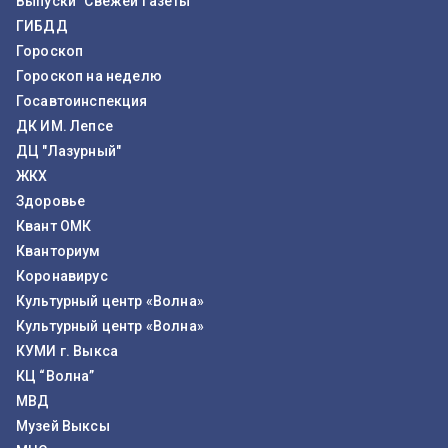
Выпуски "Свежей Газеты"
ГИБДД
Гороскоп
Гороскоп на неделю
Госавтоинспекция
ДК ИМ. Лепсе
ДЦ "Лазурный"
ЖКХ
Здоровье
Квант ОМК
Кванториум
Коронавирус
Культурный центр «Волна»
Культурный центр «Волна»
КУМИ г. Выкса
КЦ “Волна”
МВД
Музей Выксы