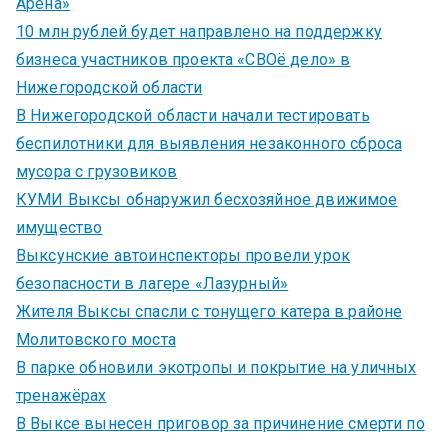
Арена»
10 млн рублей будет направлено на поддержку
бизнеса участников проекта «СВОё дело» в
Нижегородской области
В Нижегородской области начали тестировать
беспилотники для выявления незаконного сброса
мусора с грузовиков
КУМИ Выксы обнаружил бесхозяйное движимое
имущество
Выксунские автоинспекторы провели урок
безопасности в лагере «Лазурный»
Жителя Выксы спасли с тонущего катера в районе
Молитовского моста
В парке обновили экотропы и покрытие на уличных
тренажёрах
В Выксе вынесен приговор за причинение смерти по