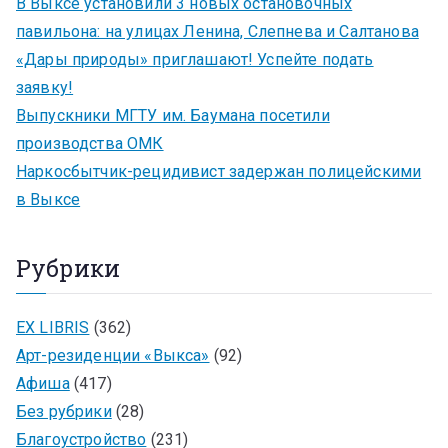
В Выксе установили 3 новых остановочных
павильона: на улицах Ленина, Слепнева и Салтанова
«Дары природы» приглашают! Успейте подать
заявку!
Выпускники МГТУ им. Баумана посетили
производства ОМК
Наркосбытчик-рецидивист задержан полицейскими
в Выксе
Рубрики
EX LIBRIS
(362)
Арт-резиденции «Выкса»
(92)
Афиша
(417)
Без рубрики
(28)
Благоустройство
(231)