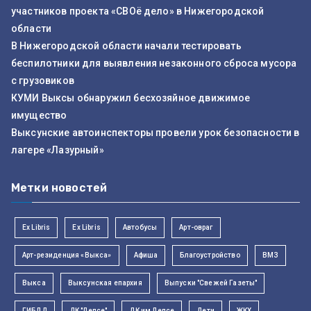
участников проекта «СВОё дело» в Нижегородской
области
В Нижегородской области начали тестировать
беспилотники для выявления незаконного сброса мусора
с грузовиков
КУМИ Выксы обнаружил бесхозяйное движимое
имущество
Выксунские автоинспекторы провели урок безопасности в
лагере «Лазурный»
Метки новостей
Ex Libris
Ex Libris
Автобусы
Арт-овраг
Арт-резиденция «Выкса»
Афиша
Благоустройство
ВМЗ
Выкса
Выксунская епархия
Выпуски "Свежей Газеты"
ГИБДД
ДК "Лепсе"
ДК им Лепсе
Дети
ЖКХ