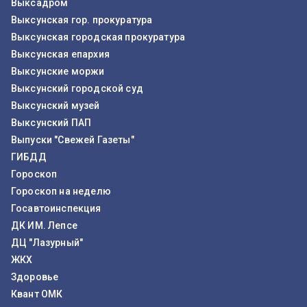
Выксадром
Выксунская гор. прокуратура
Выксунская городская прокуратура
Выксунская епархия
Выксунские моржи
Выксунский городской суд
Выксунский музей
Выксунский ПАП
Выпуски "Свежей Газеты"
ГИБДД
Гороскоп
Гороскоп на неделю
Госавтоинспекция
ДК ИМ. Лепсе
ДЦ "Лазурный"
ЖКХ
Здоровье
Квант ОМК