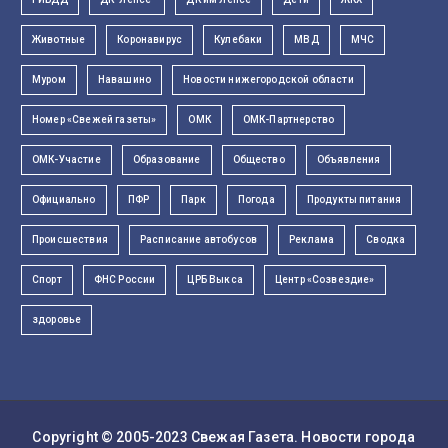
Животные
Коронавирус
Кулебаки
МВД
МЧС
Муром
Навашино
Новости нижегородской области
Номер «Свежей газеты»
ОМК
ОМК-Партнерство
ОМК-Участие
Образование
Общество
Объявления
Официально
ПФР
Парк
Погода
Продукты питания
Происшествия
Расписание автобусов
Реклама
Сводка
Спорт
ФНС России
ЦРБ Выкса
Центр «Созвездие»
здоровье
Copyright © 2005-2023
Свежая Газета
. Новости города