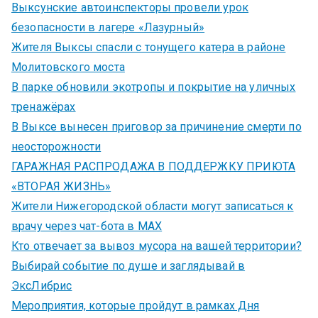
Выксунские автоинспекторы провели урок
безопасности в лагере «Лазурный»
Жителя Выксы спасли с тонущего катера в районе
Молитовского моста
В парке обновили экотропы и покрытие на уличных
тренажёрах
В Выксе вынесен приговор за причинение смерти по
неосторожности
ГАРАЖНАЯ РАСПРОДАЖА В ПОДДЕРЖКУ ПРИЮТА
«ВТОРАЯ ЖИЗНЬ»
Жители Нижегородской области могут записаться к
врачу через чат-бота в MAX
Кто отвечает за вывоз мусора на вашей территории?
Выбирай событие по душе и заглядывай в
ЭксЛибрис
Мероприятия, которые пройдут в рамках Дня