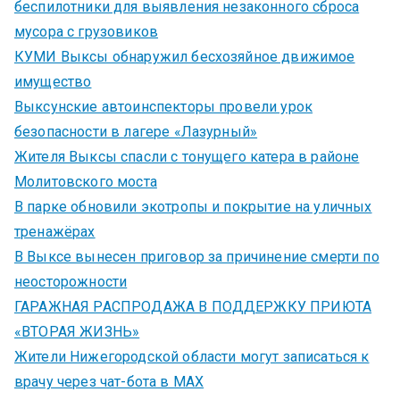
беспилотники для выявления незаконного сброса
мусора с грузовиков
КУМИ Выксы обнаружил бесхозяйное движимое
имущество
Выксунские автоинспекторы провели урок
безопасности в лагере «Лазурный»
Жителя Выксы спасли с тонущего катера в районе
Молитовского моста
В парке обновили экотропы и покрытие на уличных
тренажёрах
В Выксе вынесен приговор за причинение смерти по
неосторожности
ГАРАЖНАЯ РАСПРОДАЖА В ПОДДЕРЖКУ ПРИЮТА
«ВТОРАЯ ЖИЗНЬ»
Жители Нижегородской области могут записаться к
врачу через чат-бота в MAX