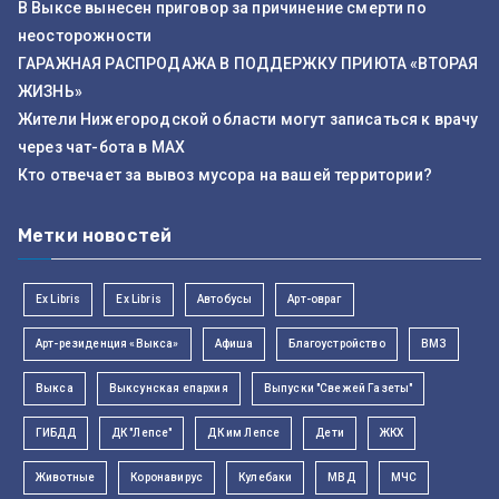
В Выксе вынесен приговор за причинение смерти по
неосторожности
ГАРАЖНАЯ РАСПРОДАЖА В ПОДДЕРЖКУ ПРИЮТА «ВТОРАЯ
ЖИЗНЬ»
Жители Нижегородской области могут записаться к врачу
через чат-бота в MAX
Кто отвечает за вывоз мусора на вашей территории?
Метки новостей
Ex Libris
Ex Libris
Автобусы
Арт-овраг
Арт-резиденция «Выкса»
Афиша
Благоустройство
ВМЗ
Выкса
Выксунская епархия
Выпуски "Свежей Газеты"
ГИБДД
ДК "Лепсе"
ДК им Лепсе
Дети
ЖКХ
Животные
Коронавирус
Кулебаки
МВД
МЧС