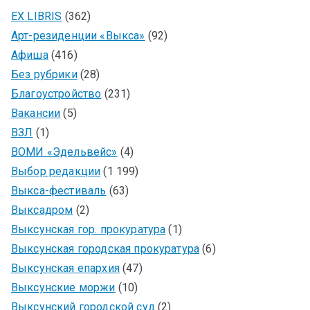
EX LIBRIS
(362)
Арт-резиденции «Выкса»
(92)
Афиша
(416)
Без рубрики
(28)
Благоустройство
(231)
Вакансии
(5)
ВЗЛ
(1)
ВОМИ «Эдельвейс»
(4)
Выбор редакции
(1 199)
Выкса-фестиваль
(63)
Выксадром
(2)
Выксунская гор. прокуратура
(1)
Выксунская городская прокуратура
(6)
Выксунская епархия
(47)
Выксунские моржи
(10)
Выксунский городской суд
(2)