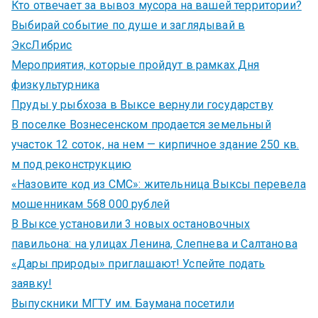
Кто отвечает за вывоз мусора на вашей территории?
Выбирай событие по душе и заглядывай в
ЭксЛибрис
Мероприятия, которые пройдут в рамках Дня
физкультурника
Пруды у рыбхоза в Выксе вернули государству
В поселке Вознесенском продается земельный
участок 12 соток, на нем — кирпичное здание 250 кв.
м под реконструкцию
«Назовите код из СМС»: жительница Выксы перевела
мошенникам 568 000 рублей
В Выксе установили 3 новых остановочных
павильона: на улицах Ленина, Слепнева и Салтанова
«Дары природы» приглашают! Успейте подать
заявку!
Выпускники МГТУ им. Баумана посетили