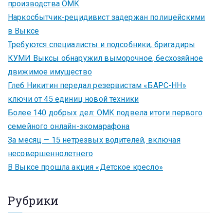
производства ОМК
Наркосбытчик-рецидивист задержан полицейскими
в Выксе
Требуются специалисты и подсобники, бригадиры
КУМИ Выксы обнаружил выморочное, бесхозяйное
движимое имущество
Глеб Никитин передал резервистам «БАРС-НН»
ключи от 45 единиц новой техники
Более 140 добрых дел: ОМК подвела итоги первого
семейного онлайн-экомарафона
За месяц — 15 нетрезвых водителей, включая
несовершеннолетнего
В Выксе прошла акция «Детское кресло»
Рубрики