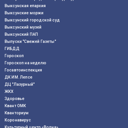
Выксунская епархия
Выксунские моржи
Выксунский городской суд
Выксунский музей
Выксунский ПАП
Выпуски "Свежей Газеты"
ГИБДД
Гороскоп
Гороскоп на неделю
Госавтоинспекция
ДК ИМ. Лепсе
ДЦ "Лазурный"
ЖКХ
Здоровье
Квант ОМК
Кванториум
Коронавирус
Культурный центр «Волна»