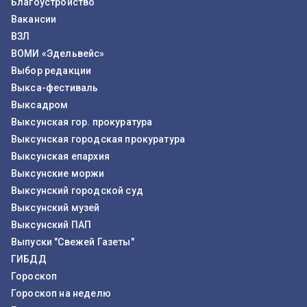
Благоустройство
Вакансии
ВЗЛ
ВОМИ «Эдельвейс»
Выбор редакции
Выкса-фестиваль
Выксадром
Выксунская гор. прокуратура
Выксунская городская прокуратура
Выксунская епархия
Выксунские моржи
Выксунский городской суд
Выксунский музей
Выксунский ПАП
Выпуски "Свежей Газеты"
ГИБДД
Гороскоп
Гороскоп на неделю