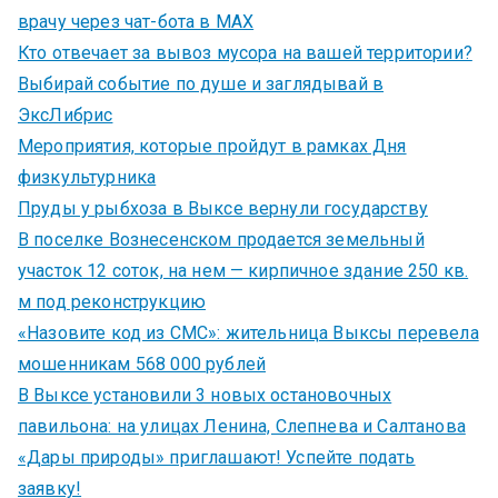
врачу через чат-бота в MAX
Кто отвечает за вывоз мусора на вашей территории?
Выбирай событие по душе и заглядывай в
ЭксЛибрис
Мероприятия, которые пройдут в рамках Дня
физкультурника
Пруды у рыбхоза в Выксе вернули государству
В поселке Вознесенском продается земельный
участок 12 соток, на нем — кирпичное здание 250 кв.
м под реконструкцию
«Назовите код из СМС»: жительница Выксы перевела
мошенникам 568 000 рублей
В Выксе установили 3 новых остановочных
павильона: на улицах Ленина, Слепнева и Салтанова
«Дары природы» приглашают! Успейте подать
заявку!