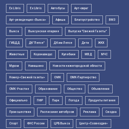
Ex Libris
Ex Libris
Автобусы
Арт-овраг
Арт-резиденция «Выкса»
Афиша
Благоустройство
ВМЗ
Выкса
Выксунская епархия
Выпуски "Свежей Газеты"
ГИБДД
ДК "Лепсе"
ДК им Лепсе
Дети
ЖКХ
Животные
Коронавирус
Кулебаки
МВД
МЧС
Муром
Навашино
Новости нижегородской области
Номер «Свежей газеты»
ОМК
ОМК-Партнерство
ОМК-Участие
Образование
Общество
Объявления
Официально
ПФР
Парк
Погода
Продукты питания
Происшествия
Расписание автобусов
Реклама
Сводка
Спорт
ФНС России
ЦРБ Выкса
Центр «Созвездие»