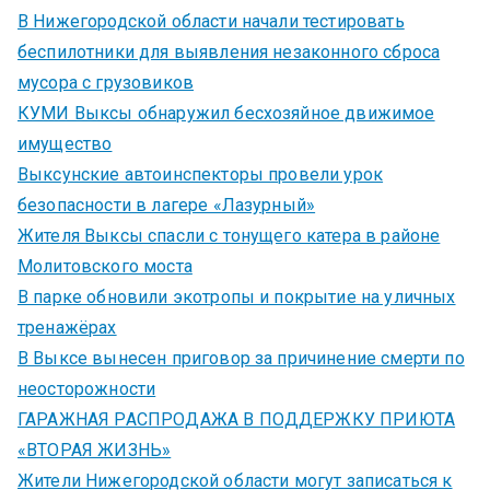
В Нижегородской области начали тестировать
беспилотники для выявления незаконного сброса
мусора с грузовиков
КУМИ Выксы обнаружил бесхозяйное движимое
имущество
Выксунские автоинспекторы провели урок
безопасности в лагере «Лазурный»
Жителя Выксы спасли с тонущего катера в районе
Молитовского моста
В парке обновили экотропы и покрытие на уличных
тренажёрах
В Выксе вынесен приговор за причинение смерти по
неосторожности
ГАРАЖНАЯ РАСПРОДАЖА В ПОДДЕРЖКУ ПРИЮТА
«ВТОРАЯ ЖИЗНЬ»
Жители Нижегородской области могут записаться к