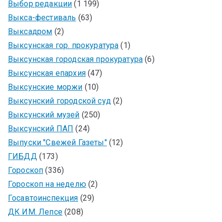
Выбор редакции
(1 199)
Выкса-фестиваль
(63)
Выксадром
(2)
Выксунская гор. прокуратура
(1)
Выксунская городская прокуратура
(6)
Выксунская епархия
(47)
Выксунские моржи
(10)
Выксунский городской суд
(2)
Выксунский музей
(250)
Выксунский ПАП
(24)
Выпуски "Свежей Газеты"
(12)
ГИБДД
(173)
Гороскоп
(336)
Гороскоп на неделю
(2)
Госавтоинспекция
(29)
ДК ИМ. Лепсе
(208)