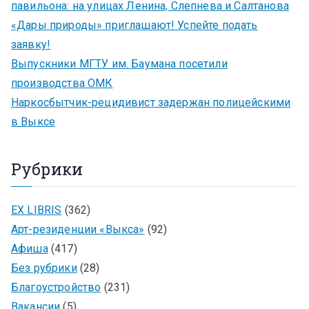
павильона: на улицах Ленина, Слепнева и Салтанова
«Дары природы» приглашают! Успейте подать
заявку!
Выпускники МГТУ им. Баумана посетили
производства ОМК
Наркосбытчик-рецидивист задержан полицейскими
в Выксе
Рубрики
EX LIBRIS
(362)
Арт-резиденции «Выкса»
(92)
Афиша
(417)
Без рубрики
(28)
Благоустройство
(231)
Вакансии
(5)