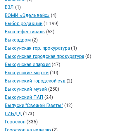
ВЗЛ
(1)
ВОМИ «Эдельвейс»
(4)
Выбор редакции
(1 199)
Выкса-фестиваль
(63)
Выксадром
(2)
Выксунская гор. прокуратура
(1)
Выксунская городская прокуратура
(6)
Выксунская епархия
(47)
Выксунские моржи
(10)
Выксунский городской суд
(2)
Выксунский музей
(250)
Выксунский ПАП
(24)
Выпуски "Свежей Газеты"
(12)
ГИБДД
(173)
Гороскоп
(336)
Гороскоп на неделю
(2)