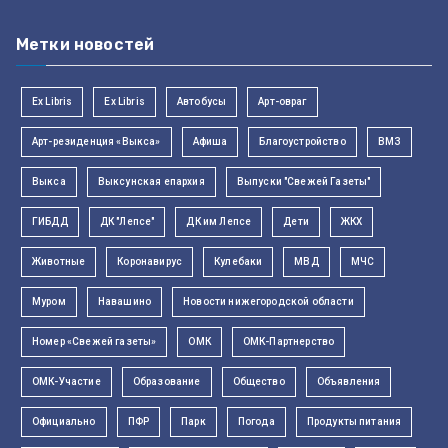
Метки новостей
Ex Libris
Ex Libris
Автобусы
Арт-овраг
Арт-резиденция «Выкса»
Афиша
Благоустройство
ВМЗ
Выкса
Выксунская епархия
Выпуски "Свежей Газеты"
ГИБДД
ДК "Лепсе"
ДК им Лепсе
Дети
ЖКХ
Животные
Коронавирус
Кулебаки
МВД
МЧС
Муром
Навашино
Новости нижегородской области
Номер «Свежей газеты»
ОМК
ОМК-Партнерство
ОМК-Участие
Образование
Общество
Объявления
Официально
ПФР
Парк
Погода
Продукты питания