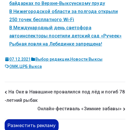
байдарках по Верхне-Выксунскому пруду
В Нижегородской области за полгода открыли
250 точек бесплатного Wi-Fi
В Международный день светофора
автоинспекторы посетили детский сад «Ручеек»
Рыбная ловля на Лебединке запрещена!
07.12.2021
Выбор редакции
,
Новости Выксы
ОМК
,
ЦРБ Выкса
На Оке в Навашине провалился под лёд и погиб 78
-летний рыбак
Онлайн-фестиваль «Зимние забавы»
Разместить рекламу