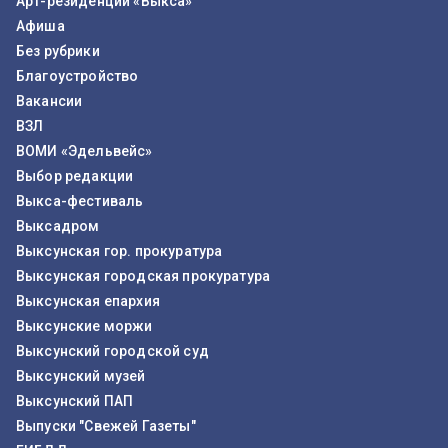
Арт-резиденции «Выкса»
Афиша
Без рубрики
Благоустройство
Вакансии
ВЗЛ
ВОМИ «Эдельвейс»
Выбор редакции
Выкса-фестиваль
Выксадром
Выксунская гор. прокуратура
Выксунская городская прокуратура
Выксунская епархия
Выксунские моржи
Выксунский городской суд
Выксунский музей
Выксунский ПАП
Выпуски "Свежей Газеты"