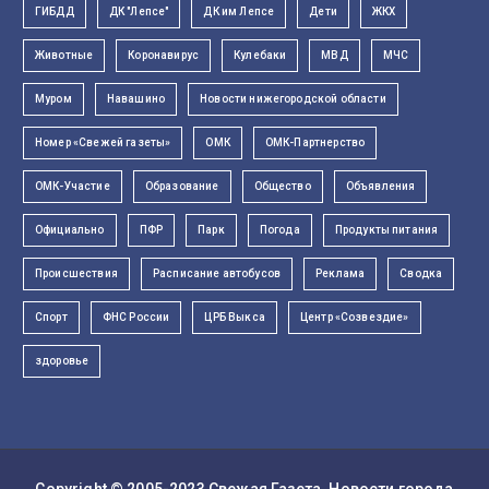
ГИБДД
ДК "Лепсе"
ДК им Лепсе
Дети
ЖКХ
Животные
Коронавирус
Кулебаки
МВД
МЧС
Муром
Навашино
Новости нижегородской области
Номер «Свежей газеты»
ОМК
ОМК-Партнерство
ОМК-Участие
Образование
Общество
Объявления
Официально
ПФР
Парк
Погода
Продукты питания
Происшествия
Расписание автобусов
Реклама
Сводка
Спорт
ФНС России
ЦРБ Выкса
Центр «Созвездие»
здоровье