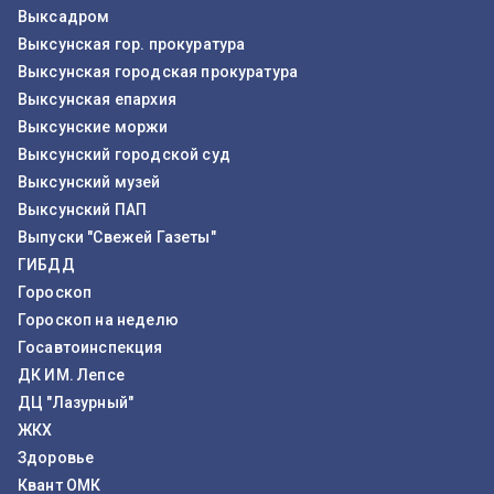
Выксадром
Выксунская гор. прокуратура
Выксунская городская прокуратура
Выксунская епархия
Выксунские моржи
Выксунский городской суд
Выксунский музей
Выксунский ПАП
Выпуски "Свежей Газеты"
ГИБДД
Гороскоп
Гороскоп на неделю
Госавтоинспекция
ДК ИМ. Лепсе
ДЦ "Лазурный"
ЖКХ
Здоровье
Квант ОМК