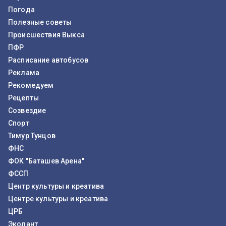
Погода
Полезные советы
Происшествия Выкса
ПФР
Расписание автобусов
Реклама
Рекомедуем
Рецепты
Созвездие
Спорт
Тимур Тунцов
ФНС
ФОК "Баташев Арена"
ФССП
Центр культуры и креатива
Центре культуры и креатива
ЦРБ
Эколант