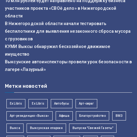
10 млн рублей будет направлено на поддержку бизнеса
участников проекта «СВОё дело» в Нижегородской
области
В Нижегородской области начали тестировать
беспилотники для выявления незаконного сброса мусора
с грузовиков
КУМИ Выксы обнаружил бесхозяйное движимое
имущество
Выксунские автоинспекторы провели урок безопасности в
лагере «Лазурный»
Метки новостей
Ex Libris
Ex Libris
Автобусы
Арт-овраг
Арт-резиденция «Выкса»
Афиша
Благоустройство
ВМЗ
Выкса
Выксунская епархия
Выпуски "Свежей Газеты"