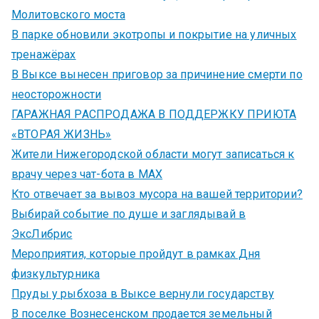
Молитовского моста
В парке обновили экотропы и покрытие на уличных
тренажёрах
В Выксе вынесен приговор за причинение смерти по
неосторожности
ГАРАЖНАЯ РАСПРОДАЖА В ПОДДЕРЖКУ ПРИЮТА
«ВТОРАЯ ЖИЗНЬ»
Жители Нижегородской области могут записаться к
врачу через чат-бота в MAX
Кто отвечает за вывоз мусора на вашей территории?
Выбирай событие по душе и заглядывай в
ЭксЛибрис
Мероприятия, которые пройдут в рамках Дня
физкультурника
Пруды у рыбхоза в Выксе вернули государству
В поселке Вознесенском продается земельный