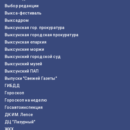
Выбор редакции
Выкса-фестиваль
Выксадром
Выксунская гор. прокуратура
Выксунская городская прокуратура
Выксунская епархия
Выксунские моржи
Выксунский городской суд
Выксунский музей
Выксунский ПАП
Выпуски "Свежей Газеты"
ГИБДД
Гороскоп
Гороскоп на неделю
Госавтоинспекция
ДК ИМ. Лепсе
ДЦ "Лазурный"
ЖКХ