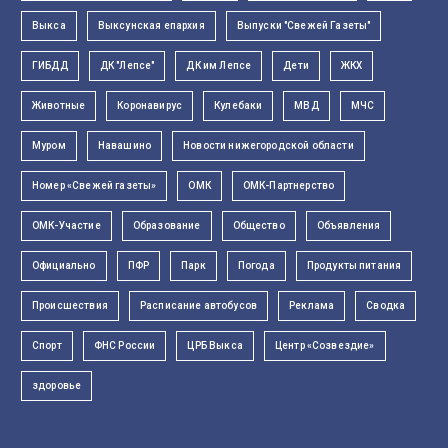
Выкса
Выксунская епархия
Выпуски "Свежей Газеты"
ГИБДД
ДК "Лепсе"
ДК им Лепсе
Дети
ЖКХ
Животные
Коронавирус
Кулебаки
МВД
МЧС
Муром
Навашино
Новости нижегородской области
Номер «Свежей газеты»
ОМК
ОМК-Партнерство
ОМК-Участие
Образование
Общество
Объявления
Официально
ПФР
Парк
Погода
Продукты питания
Происшествия
Расписание автобусов
Реклама
Сводка
Спорт
ФНС России
ЦРБ Выкса
Центр «Созвездие»
здоровье