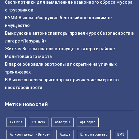
беспилотники для выявления незаконного сброса мусора
с грузовиков
КУМИ Выксы обнаружил бесхозяйное движимое
имущество
Выксунские автоинспекторы провели урок безопасности в
лагере «Лазурный»
Жителя Выксы спасли с тонущего катера в районе
Молитовского моста
В парке обновили экотропы и покрытие на уличных
тренажёрах
В Выксе вынесен приговор за причинение смерти по
неосторожности
Метки новостей
Ex Libris
Ex Libris
Автобусы
Арт-овраг
Арт-резиденция «Выкса»
Афиша
Благоустройство
ВМЗ