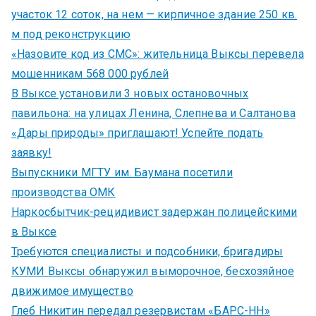
участок 12 соток, на нем — кирпичное здание 250 кв.
м под реконструкцию
«Назовите код из СМС»: жительница Выксы перевела
мошенникам 568 000 рублей
В Выксе установили 3 новых остановочных
павильона: на улицах Ленина, Слепнева и Салтанова
«Дары природы» приглашают! Успейте подать
заявку!
Выпускники МГТУ им. Баумана посетили
производства ОМК
Наркосбытчик-рецидивист задержан полицейскими
в Выксе
Требуются специалисты и подсобники, бригадиры
КУМИ Выксы обнаружил выморочное, бесхозяйное
движимое имущество
Глеб Никитин передал резервистам «БАРС-НН»