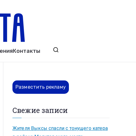
ета
явления. Выкса. Муром. Кулебаки. Навашино,
ения
Контакты
ово. Нижний Новгород.
Разместить рекламу
Свежие записи
Жителя Выксы спасли с тонущего катера