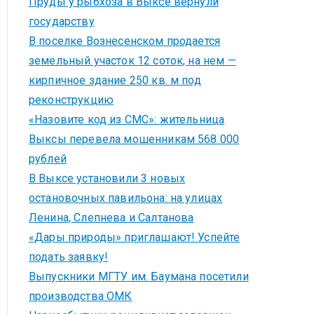
Пруды у рыбхоза в Выксе вернули
государству
В поселке Вознесенском продается
земельный участок 12 соток, на нем —
кирпичное здание 250 кв. м под
реконструкцию
«Назовите код из СМС»: жительница
Выксы перевела мошенникам 568 000
рублей
В Выксе установили 3 новых
остановочных павильона: на улицах
Ленина, Слепнева и Салтанова
«Дары природы» приглашают! Успейте
подать заявку!
Выпускники МГТУ им. Баумана посетили
производства ОМК