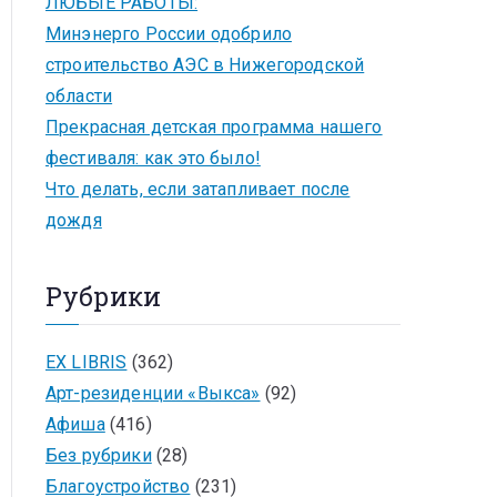
ЛЮБЫЕ РАБОТЫ:
Минэнерго России одобрило
строительство АЭС в Нижегородской
области
Прекрасная детская программа нашего
фестиваля: как это было!
Что делать, если затапливает после
дождя
Рубрики
EX LIBRIS
(362)
Арт-резиденции «Выкса»
(92)
Афиша
(416)
Без рубрики
(28)
Благоустройство
(231)