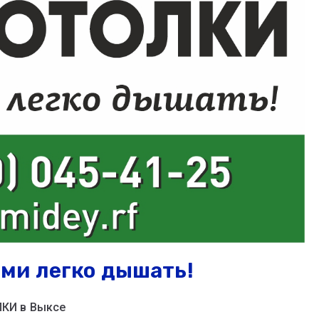
ми легко дышать!
КИ в Выксе