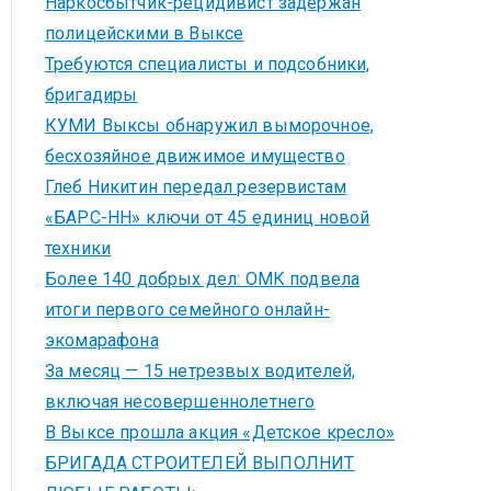
Наркосбытчик-рецидивист задержан
полицейскими в Выксе
Требуются специалисты и подсобники,
бригадиры
КУМИ Выксы обнаружил выморочное,
бесхозяйное движимое имущество
Глеб Никитин передал резервистам
«БАРС-НН» ключи от 45 единиц новой
техники
Более 140 добрых дел: ОМК подвела
итоги первого семейного онлайн-
экомарафона
За месяц — 15 нетрезвых водителей,
включая несовершеннолетнего
В Выксе прошла акция «Детское кресло»
БРИГАДА СТРОИТЕЛЕЙ ВЫПОЛНИТ