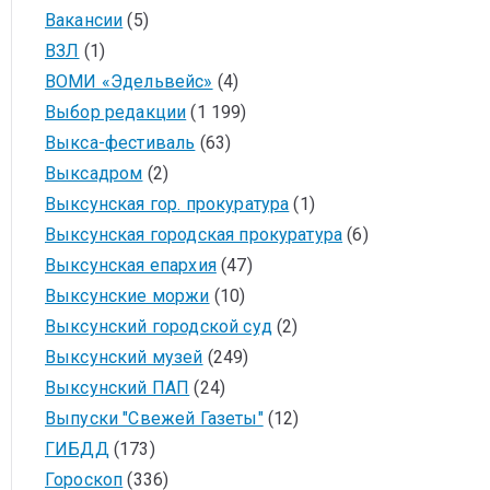
Вакансии
(5)
ВЗЛ
(1)
ВОМИ «Эдельвейс»
(4)
Выбор редакции
(1 199)
Выкса-фестиваль
(63)
Выксадром
(2)
Выксунская гор. прокуратура
(1)
Выксунская городская прокуратура
(6)
Выксунская епархия
(47)
Выксунские моржи
(10)
Выксунский городской суд
(2)
Выксунский музей
(249)
Выксунский ПАП
(24)
Выпуски "Свежей Газеты"
(12)
ГИБДД
(173)
Гороскоп
(336)