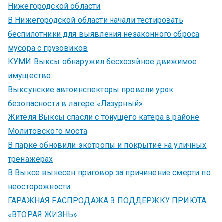
Нижегородской области
В Нижегородской области начали тестировать
беспилотники для выявления незаконного сброса
мусора с грузовиков
КУМИ Выксы обнаружил бесхозяйное движимое
имущество
Выксунские автоинспекторы провели урок
безопасности в лагере «Лазурный»
Жителя Выксы спасли с тонущего катера в районе
Молитовского моста
В парке обновили экотропы и покрытие на уличных
тренажёрах
В Выксе вынесен приговор за причинение смерти по
неосторожности
ГАРАЖНАЯ РАСПРОДАЖА В ПОДДЕРЖКУ ПРИЮТА
«ВТОРАЯ ЖИЗНЬ»