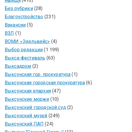
Афиша
(416)
Без рубрики
(28)
Благоустройство
(231)
Вакансии
(5)
ВЗЛ
(1)
ВОМИ «Эдельвейс»
(4)
Выбор редакции
(1 199)
Выкса-фестиваль
(63)
Выксадром
(2)
Выксунская гор. прокуратура
(1)
Выксунская городская прокуратура
(6)
Выксунская епархия
(47)
Выксунские моржи
(10)
Выксунский городской суд
(2)
Выксунский музей
(249)
Выксунский ПАП
(24)