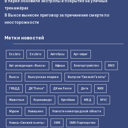
В парке обновили экотропы и покрытие на уличных
тренажёрах
В Выксе вынесен приговор за причинение смерти по
неосторожности
Метки новостей
Ex Libris
Ex Libris
Автобусы
Арт-овраг
Арт-резиденция «Выкса»
Афиша
Благоустройство
ВМЗ
Выкса
Выксунская епархия
Выпуски "Свежей Газеты"
ГИБДД
ДК "Лепсе"
ДК им Лепсе
Дети
ЖКХ
Животные
Коронавирус
Кулебаки
МВД
МЧС
Муром
Навашино
Новости нижегородской области
Номер «Свежей газеты»
ОМК
ОМК-Партнерство