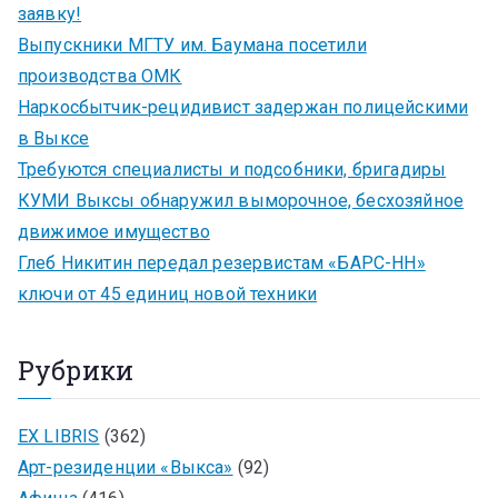
заявку!
Выпускники МГТУ им. Баумана посетили
производства ОМК
Наркосбытчик-рецидивист задержан полицейскими
в Выксе
Требуются специалисты и подсобники, бригадиры
КУМИ Выксы обнаружил выморочное, бесхозяйное
движимое имущество
Глеб Никитин передал резервистам «БАРС-НН»
ключи от 45 единиц новой техники
Рубрики
EX LIBRIS
(362)
Арт-резиденции «Выкса»
(92)