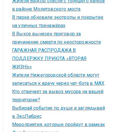
Жителя Выксы спасли с тонущего катера
в районе Молитовского моста
В парке обновили экотропы и покрытие
на уличных тренажёрах
В Выксе вынесен приговор за
причинение смерти по неосторожности
ГАРАЖНАЯ РАСПРОДАЖА В
ПОДДЕРЖКУ ПРИЮТА «ВТОРАЯ
ЖИЗНЬ»
Жители Нижегородской области могут
записаться к врачу через чат-бота в MAX
Кто отвечает за вывоз мусора на вашей
территории?
Выбирай событие по душе и заглядывай
в ЭксЛибрис
Мероприятия, которые пройдут в рамках