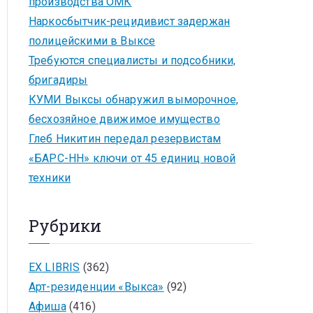
производства ОМК
Наркосбытчик-рецидивист задержан
полицейскими в Выксе
Требуются специалисты и подсобники,
бригадиры
КУМИ Выксы обнаружил выморочное,
бесхозяйное движимое имущество
Глеб Никитин передал резервистам
«БАРС-НН» ключи от 45 единиц новой
техники
Рубрики
EX LIBRIS
(362)
Арт-резиденции «Выкса»
(92)
Афиша
(416)