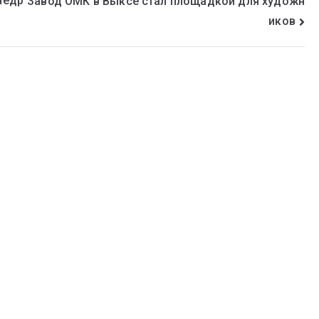
недр
Завод ОМК в Выксе стал площадкой для художн
иков