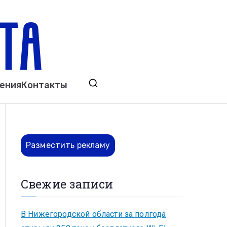
ета
явления. Выкса. Муром. Кулебаки. Навашино,
ения
Контакты
ово. Нижний Новгород.
Разместить рекламу
Свежие записи
В Нижегородской области за полгода