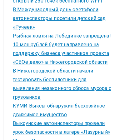
открыли 250 точек бесплатного Wi-Fi
В Международный день светофора
автоинспекторы посетили детский сад
«Ручеек»
Рыбная ловля на Лебединке запрещена!
10 млн рублей будет направлено на
поддержку бизнеса участников проекта
«СВОё дело» в Нижегородской области
В Нижегородской области начали
тестировать беспилотники для
выявления незаконного сброса мусора с
грузовиков
КУМИ Выксы обнаружил бесхозяйное
движимое имущество
Выксунские автоинспекторы провели
урок безопасности в лагере «Лазурный»