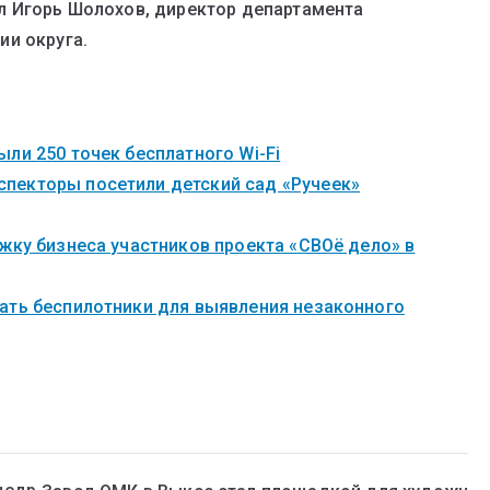
л Игорь Шолохов, директор департамента
ии округа.
ли 250 точек бесплатного Wi-Fi
пекторы посетили детский сад «Ручеек»
жку бизнеса участников проекта «СВОё дело» в
ать беспилотники для выявления незаконного