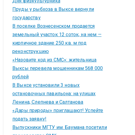
Дня физкультурника
Пруды у рыбхоза в Выксе вернули
государству
В поселке Вознесенском продается
земельный участок 12 соток, на нем —
кирпичное здание 250 кв. м под
реконструкцию
«Назовите код из СМС»: жительница
Выксы перевела мошенникам 568 000
рублей
В Выксе установили 3 новых
остановочных павильона: на улицах
Ленина, Слепнева и Салтанова
«Дары природы» приглашают! Успейте
подать заявку!
Выпускники МГТУ им. Баумана посетили