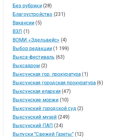
Без рубрики
(28)
Благоустройство
(231)
Вакансии
(5)
ВЗЛ
(1)
ВОМИ «Эдельвейс»
(4)
Выбор редакции
(1 199)
Выкса-фестиваль
(63)
Выксадром
(2)
Выксунская гор. прокуратура
(1)
Выксунская городская прокуратура
(6)
Выксунская епархия
(47)
Выксунские моржи
(10)
Выксунский городской суд
(2)
Выксунский музей
(249)
Выксунский ПАП
(24)
Выпуски "Свежей Газеты"
(12)