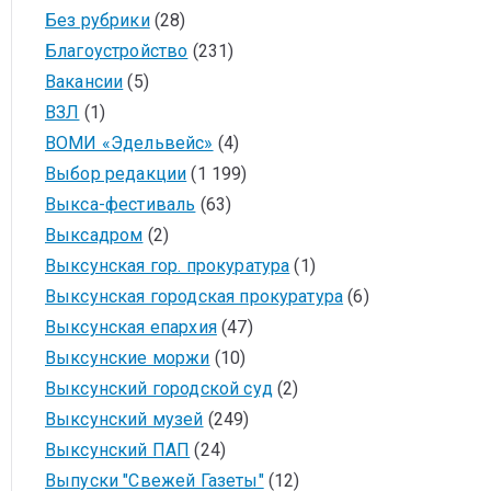
Без рубрики
(28)
Благоустройство
(231)
Вакансии
(5)
ВЗЛ
(1)
ВОМИ «Эдельвейс»
(4)
Выбор редакции
(1 199)
Выкса-фестиваль
(63)
Выксадром
(2)
Выксунская гор. прокуратура
(1)
Выксунская городская прокуратура
(6)
Выксунская епархия
(47)
Выксунские моржи
(10)
Выксунский городской суд
(2)
Выксунский музей
(249)
Выксунский ПАП
(24)
Выпуски "Свежей Газеты"
(12)