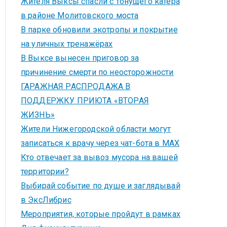
Жителя Выксы спасли с тонущего катера
в районе Молитовского моста
В парке обновили экотропы и покрытие
на уличных тренажёрах
В Выксе вынесен приговор за
причинение смерти по неосторожности
ГАРАЖНАЯ РАСПРОДАЖА В
ПОДДЕРЖКУ ПРИЮТА «ВТОРАЯ
ЖИЗНЬ»
Жители Нижегородской области могут
записаться к врачу через чат-бота в MAX
Кто отвечает за вывоз мусора на вашей
территории?
Выбирай событие по душе и заглядывай
в ЭксЛибрис
Мероприятия, которые пройдут в рамках