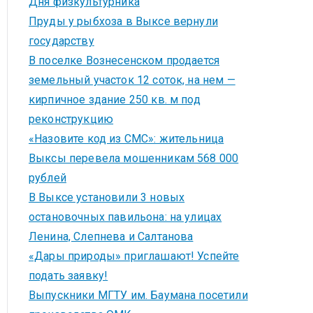
Дня физкультурника
Пруды у рыбхоза в Выксе вернули
государству
В поселке Вознесенском продается
земельный участок 12 соток, на нем —
кирпичное здание 250 кв. м под
реконструкцию
«Назовите код из СМС»: жительница
Выксы перевела мошенникам 568 000
рублей
В Выксе установили 3 новых
остановочных павильона: на улицах
Ленина, Слепнева и Салтанова
«Дары природы» приглашают! Успейте
подать заявку!
Выпускники МГТУ им. Баумана посетили