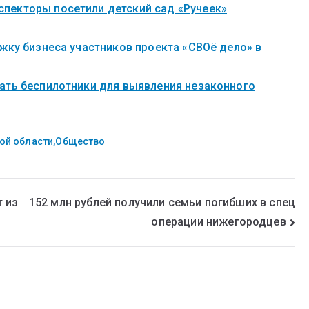
пекторы посетили детский сад «Ручеек»
жку бизнеса участников проекта «СВОё дело» в
ать беспилотники для выявления незаконного
ой области
,
Общество
т из
152 млн рублей получили семьи погибших в спец
операции нижегородцев