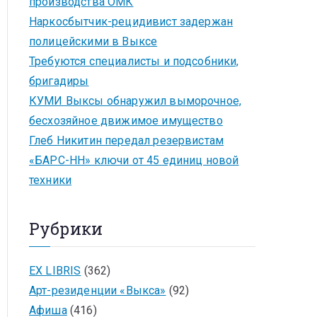
производства ОМК
Наркосбытчик-рецидивист задержан
полицейскими в Выксе
Требуются специалисты и подсобники,
бригадиры
КУМИ Выксы обнаружил выморочное,
бесхозяйное движимое имущество
Глеб Никитин передал резервистам
«БАРС-НН» ключи от 45 единиц новой
техники
Рубрики
EX LIBRIS
(362)
Арт-резиденции «Выкса»
(92)
Афиша
(416)