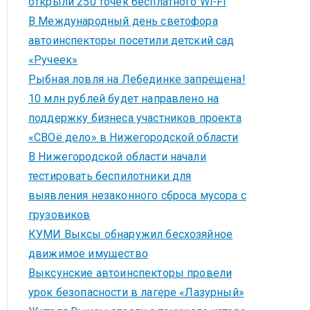
открыли 250 точек бесплатного Wi-Fi
В Международный день светофора
автоинспекторы посетили детский сад
«Ручеек»
Рыбная ловля на Лебединке запрещена!
10 млн рублей будет направлено на
поддержку бизнеса участников проекта
«СВОё дело» в Нижегородской области
В Нижегородской области начали
тестировать беспилотники для
выявления незаконного сброса мусора с
грузовиков
КУМИ Выксы обнаружил бесхозяйное
движимое имущество
Выксунские автоинспекторы провели
урок безопасности в лагере «Лазурный»