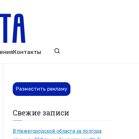
ета
явления. Выкса. Муром. Кулебаки. Навашино,
ения
Контакты
ово. Нижний Новгород.
Разместить рекламу
Свежие записи
В Нижегородской области за полгода