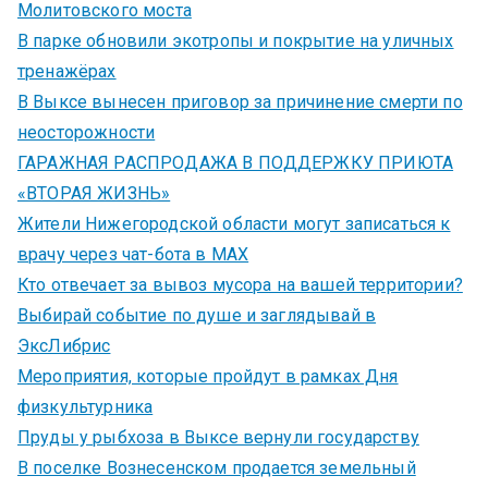
Молитовского моста
В парке обновили экотропы и покрытие на уличных
тренажёрах
В Выксе вынесен приговор за причинение смерти по
неосторожности
ГАРАЖНАЯ РАСПРОДАЖА В ПОДДЕРЖКУ ПРИЮТА
«ВТОРАЯ ЖИЗНЬ»
Жители Нижегородской области могут записаться к
врачу через чат-бота в MAX
Кто отвечает за вывоз мусора на вашей территории?
Выбирай событие по душе и заглядывай в
ЭксЛибрис
Мероприятия, которые пройдут в рамках Дня
физкультурника
Пруды у рыбхоза в Выксе вернули государству
В поселке Вознесенском продается земельный