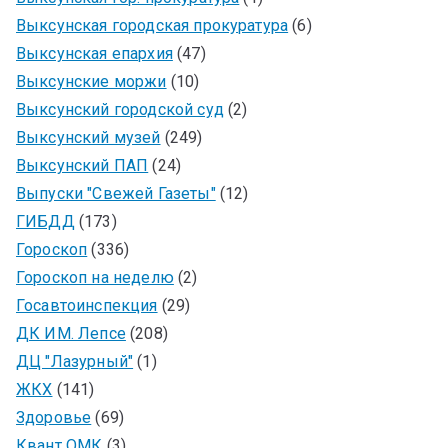
Выксунская городская прокуратура
(6)
Выксунская епархия
(47)
Выксунские моржи
(10)
Выксунский городской суд
(2)
Выксунский музей
(249)
Выксунский ПАП
(24)
Выпуски "Свежей Газеты"
(12)
ГИБДД
(173)
Гороскоп
(336)
Гороскоп на неделю
(2)
Госавтоинспекция
(29)
ДК ИМ. Лепсе
(208)
ДЦ "Лазурный"
(1)
ЖКХ
(141)
Здоровье
(69)
Квант ОМК
(3)