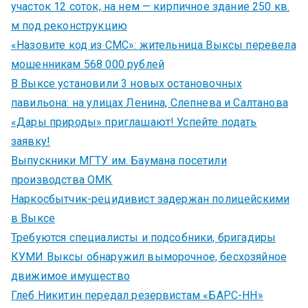
участок 12 соток, на нем — кирпичное здание 250 кв.
м под реконструкцию
«Назовите код из СМС»: жительница Выксы перевела
мошенникам 568 000 рублей
В Выксе установили 3 новых остановочных
павильона: на улицах Ленина, Слепнева и Салтанова
«Дары природы» приглашают! Успейте подать
заявку!
Выпускники МГТУ им. Баумана посетили
производства ОМК
Наркосбытчик-рецидивист задержан полицейскими
в Выксе
Требуются специалисты и подсобники, бригадиры
КУМИ Выксы обнаружил выморочное, бесхозяйное
движимое имущество
Глеб Никитин передал резервистам «БАРС-НН»