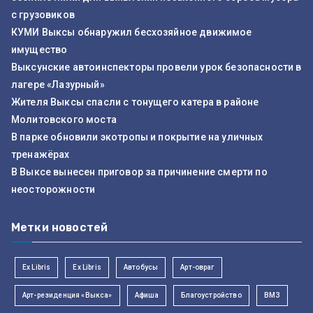
с грузовиков
КУМИ Выксы обнаружил бесхозяйное движимое
имущество
Выксунские автоинспекторы провели урок безопасности в
лагере «Лазурный»
Жителя Выксы спасли с тонущего катера в районе
Молитовского моста
В парке обновили экотропы и покрытие на уличных
тренажёрах
В Выксе вынесен приговор за причинение смерти по
неосторожности
Метки новостей
Ex Libris
Ex Libris
Автобусы
Арт-овраг
Арт-резиденция «Выкса»
Афиша
Благоустройство
ВМЗ