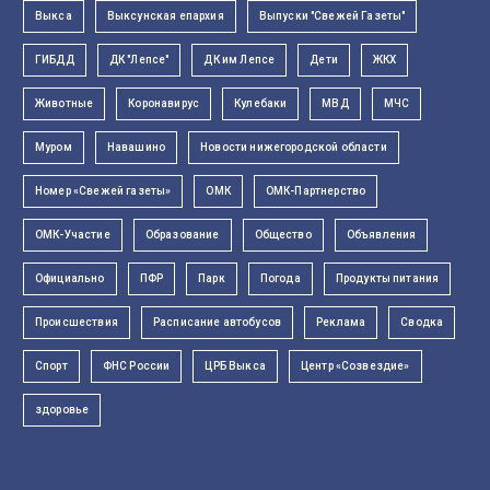
Выкса
Выксунская епархия
Выпуски "Свежей Газеты"
ГИБДД
ДК "Лепсе"
ДК им Лепсе
Дети
ЖКХ
Животные
Коронавирус
Кулебаки
МВД
МЧС
Муром
Навашино
Новости нижегородской области
Номер «Свежей газеты»
ОМК
ОМК-Партнерство
ОМК-Участие
Образование
Общество
Объявления
Официально
ПФР
Парк
Погода
Продукты питания
Происшествия
Расписание автобусов
Реклама
Сводка
Спорт
ФНС России
ЦРБ Выкса
Центр «Созвездие»
здоровье