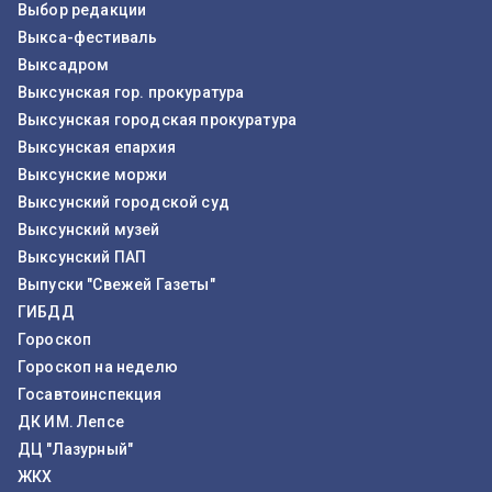
Выбор редакции
Выкса-фестиваль
Выксадром
Выксунская гор. прокуратура
Выксунская городская прокуратура
Выксунская епархия
Выксунские моржи
Выксунский городской суд
Выксунский музей
Выксунский ПАП
Выпуски "Свежей Газеты"
ГИБДД
Гороскоп
Гороскоп на неделю
Госавтоинспекция
ДК ИМ. Лепсе
ДЦ "Лазурный"
ЖКХ