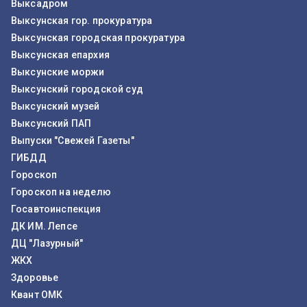
Выксадром
Выксунская гор. прокуратура
Выксунская городская прокуратура
Выксунская епархия
Выксунские моржи
Выксунский городской суд
Выксунский музей
Выксунский ПАП
Выпуски "Свежей Газеты"
ГИБДД
Гороскоп
Гороскоп на неделю
Госавтоинспекция
ДК ИМ. Лепсе
ДЦ "Лазурный"
ЖКХ
Здоровье
Квант ОМК