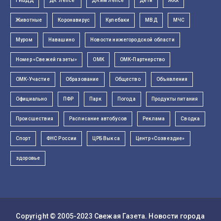
ГИБДД
ДК "Лепсе"
ДК им Лепсе
Дети
ЖКХ
Животные
Коронавирус
Кулебаки
МВД
МЧС
Муром
Навашино
Новости нижегородской области
Номер «Свежей газеты»
ОМК
ОМК-Партнерство
ОМК-Участие
Образование
Общество
Объявления
Официально
ПФР
Парк
Погода
Продукты питания
Происшествия
Расписание автобусов
Реклама
Сводка
Спорт
ФНС России
ЦРБ Выкса
Центр «Созвездие»
здоровье
Copyright © 2005-2023
Свежая Газета
. Новости города