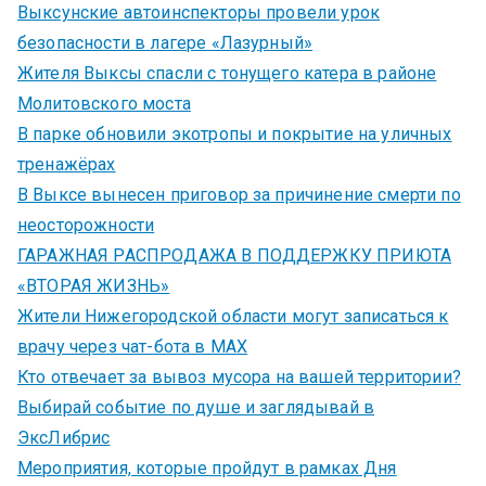
Выксунские автоинспекторы провели урок
безопасности в лагере «Лазурный»
Жителя Выксы спасли с тонущего катера в районе
Молитовского моста
В парке обновили экотропы и покрытие на уличных
тренажёрах
В Выксе вынесен приговор за причинение смерти по
неосторожности
ГАРАЖНАЯ РАСПРОДАЖА В ПОДДЕРЖКУ ПРИЮТА
«ВТОРАЯ ЖИЗНЬ»
Жители Нижегородской области могут записаться к
врачу через чат-бота в MAX
Кто отвечает за вывоз мусора на вашей территории?
Выбирай событие по душе и заглядывай в
ЭксЛибрис
Мероприятия, которые пройдут в рамках Дня