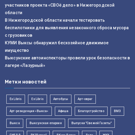
участников проекта «СВОё дело» в Нижегородской
области
В Нижегородской области начали тестировать
беспилотники для выявления незаконного сброса мусора
с грузовиков
КУМИ Выксы обнаружил бесхозяйное движимое
имущество
Выксунские автоинспекторы провели урок безопасности в
лагере «Лазурный»
Метки новостей
Ex Libris
Ex Libris
Автобусы
Арт-овраг
Арт-резиденция «Выкса»
Афиша
Благоустройство
ВМЗ
Выкса
Выксунская епархия
Выпуски "Свежей Газеты"