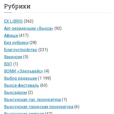
Рубрики
EX LIBRIS
(362)
Арт-резиденции «Выкса»
(92)
Афиша
(417)
Без рубрики
(28)
Благоустройство
(231)
Вакансии
(5)
ВЗЛ
(1)
ВОМИ «Эдельвейс»
(4)
Выбор редакции
(1 199)
Выкса-фестиваль
(63)
Выксадром
(2)
Выксунская гор. прокуратура
(1)
Выксунская городская прокуратура
(6)
Выксунская епархия
(47)