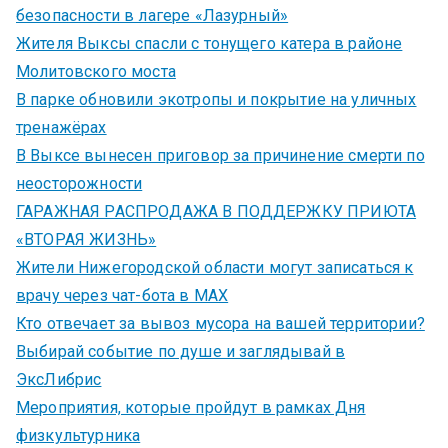
безопасности в лагере «Лазурный»
Жителя Выксы спасли с тонущего катера в районе
Молитовского моста
В парке обновили экотропы и покрытие на уличных
тренажёрах
В Выксе вынесен приговор за причинение смерти по
неосторожности
ГАРАЖНАЯ РАСПРОДАЖА В ПОДДЕРЖКУ ПРИЮТА
«ВТОРАЯ ЖИЗНЬ»
Жители Нижегородской области могут записаться к
врачу через чат-бота в MAX
Кто отвечает за вывоз мусора на вашей территории?
Выбирай событие по душе и заглядывай в
ЭксЛибрис
Мероприятия, которые пройдут в рамках Дня
физкультурника