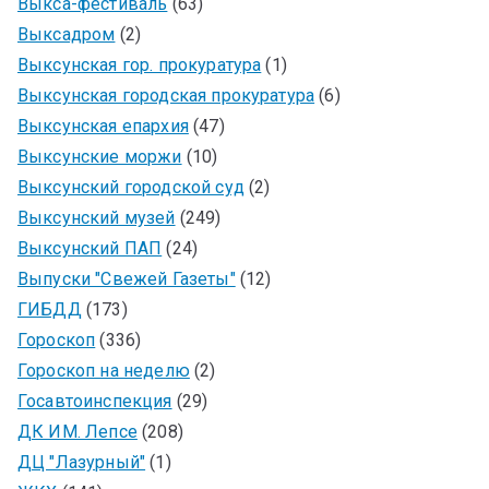
Выкса-фестиваль
(63)
Выксадром
(2)
Выксунская гор. прокуратура
(1)
Выксунская городская прокуратура
(6)
Выксунская епархия
(47)
Выксунские моржи
(10)
Выксунский городской суд
(2)
Выксунский музей
(249)
Выксунский ПАП
(24)
Выпуски "Свежей Газеты"
(12)
ГИБДД
(173)
Гороскоп
(336)
Гороскоп на неделю
(2)
Госавтоинспекция
(29)
ДК ИМ. Лепсе
(208)
ДЦ "Лазурный"
(1)