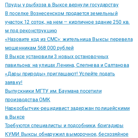
Пруды у рыбхоза в Выксе вернули государству
В поселке Вознесенском продается земельный
участок 12 соток, на нем — кирпичное здание 250 кв.
м под реконструкцию
«Назовите код из СМС»: жительница Выксы перевела
мошенникам 568 000 рублей
В Выксе установили 3 новых остановочных
павильона: на улицах Ленина, Слепнева и Салтанова
«Дары природы» приглашают! Успейте подать
заявку!
Выпускники МГТУ им. Баумана посетили
производства ОМК
Наркосбытчик-рецидивист задержан полицейскими
в Выксе
Требуются специалисты и подсобники, бригадиры
КУМИ Выксы обнаружил выморочное, бесхозяйное