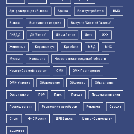
Арт-резиденция «Выкса»
Афиша
Благоустройство
ВМЗ
Выкса
Выксунская епархия
Выпуски "Свежей Газеты"
ГИБДД
ДК "Лепсе"
ДК им Лепсе
Дети
ЖКХ
Животные
Коронавирус
Кулебаки
МВД
МЧС
Муром
Навашино
Новости нижегородской области
Номер «Свежей газеты»
ОМК
ОМК-Партнерство
ОМК-Участие
Образование
Общество
Объявления
Официально
ПФР
Парк
Погода
Продукты питания
Происшествия
Расписание автобусов
Реклама
Сводка
Спорт
ФНС России
ЦРБ Выкса
Центр «Созвездие»
здоровье