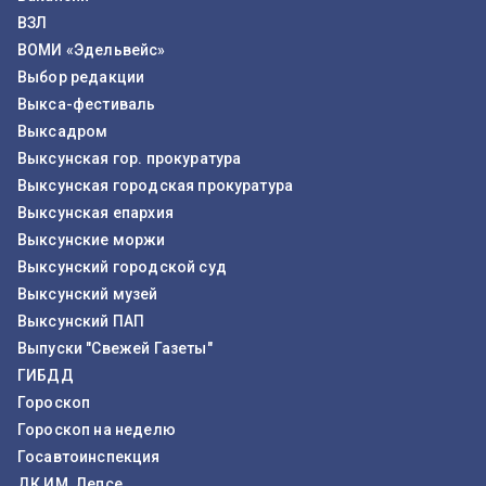
ВЗЛ
ВОМИ «Эдельвейс»
Выбор редакции
Выкса-фестиваль
Выксадром
Выксунская гор. прокуратура
Выксунская городская прокуратура
Выксунская епархия
Выксунские моржи
Выксунский городской суд
Выксунский музей
Выксунский ПАП
Выпуски "Свежей Газеты"
ГИБДД
Гороскоп
Гороскоп на неделю
Госавтоинспекция
ДК ИМ. Лепсе