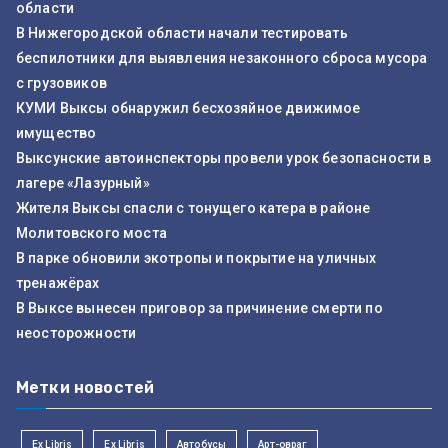
области
В Нижегородской области начали тестировать
беспилотники для выявления незаконного сброса мусора
с грузовиков
КУМИ Выксы обнаружил бесхозяйное движимое
имущество
Выксунские автоинспекторы провели урок безопасности в
лагере «Лазурный»
Жителя Выксы спасли с тонущего катера в районе
Молитовского моста
В парке обновили экотропы и покрытие на уличных
тренажёрах
В Выксе вынесен приговор за причинение смерти по
неосторожности
Метки новостей
Ex Libris
Ex Libris
Автобусы
Арт-овраг