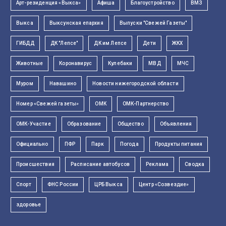
Арт-резиденция «Выкса»
Афиша
Благоустройство
ВМЗ
Выкса
Выксунская епархия
Выпуски "Свежей Газеты"
ГИБДД
ДК "Лепсе"
ДК им Лепсе
Дети
ЖКХ
Животные
Коронавирус
Кулебаки
МВД
МЧС
Муром
Навашино
Новости нижегородской области
Номер «Свежей газеты»
ОМК
ОМК-Партнерство
ОМК-Участие
Образование
Общество
Объявления
Официально
ПФР
Парк
Погода
Продукты питания
Происшествия
Расписание автобусов
Реклама
Сводка
Спорт
ФНС России
ЦРБ Выкса
Центр «Созвездие»
здоровье