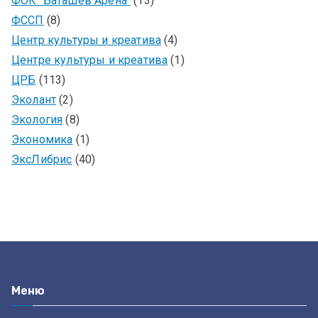
ФОК "Баташев Арена"
(13)
ФССП
(8)
Центр культуры и креатива
(4)
Центре культуры и креатива
(1)
ЦРБ
(113)
Эколант
(2)
Экология
(8)
Экономика
(1)
ЭксЛибрис
(40)
Меню