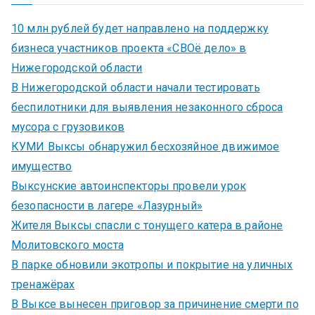
10 млн рублей будет направлено на поддержку
бизнеса участников проекта «СВОё дело» в
Нижегородской области
В Нижегородской области начали тестировать
беспилотники для выявления незаконного сброса
мусора с грузовиков
КУМИ Выксы обнаружил бесхозяйное движимое
имущество
Выксунские автоинспекторы провели урок
безопасности в лагере «Лазурный»
Жителя Выксы спасли с тонущего катера в районе
Молитовского моста
В парке обновили экотропы и покрытие на уличных
тренажёрах
В Выксе вынесен приговор за причинение смерти по