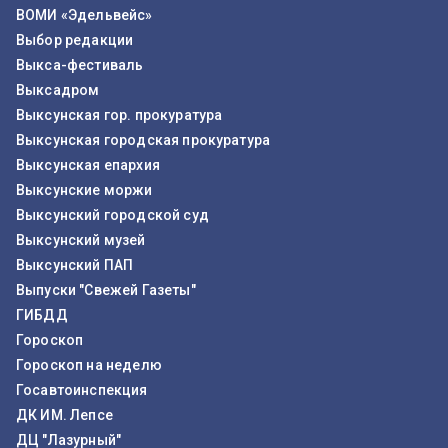
ВОМИ «Эдельвейс»
Выбор редакции
Выкса-фестиваль
Выксадром
Выксунская гор. прокуратура
Выксунская городская прокуратура
Выксунская епархия
Выксунские моржи
Выксунский городской суд
Выксунский музей
Выксунский ПАП
Выпуски "Свежей Газеты"
ГИБДД
Гороскоп
Гороскоп на неделю
Госавтоинспекция
ДК ИМ. Лепсе
ДЦ "Лазурный"