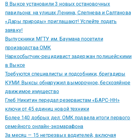
В Выксе установили 3 новых остановочных
павильона: на улицах Ленина, Слепнева и Салтанова
«Дары природы» приглашают! Успейте подать
заявку!
Выпускники МГТУ им. Баумана посетили
производства ОМК
Наркосбытчик-рецидивист задержан полицейскими
в Выксе
Требуются специалисты и подсобники, бригадиры
КУМИ Выксы обнаружил выморочное, бесхозяйное
движимое имущество
Глеб Никитин передал резервистам «БАРС-НН»
ключи от 45 единиц новой техники
Более 140 добрых дел: ОМК подвела итоги первого
семейного онлайн-экомарафона
За месяц — 15 нетрезвых водителей, включая