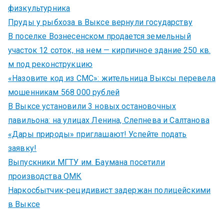
физкультурника
Пруды у рыбхоза в Выксе вернули государству
В поселке Вознесенском продается земельный
участок 12 соток, на нем — кирпичное здание 250 кв.
м под реконструкцию
«Назовите код из СМС»: жительница Выксы перевела
мошенникам 568 000 рублей
В Выксе установили 3 новых остановочных
павильона: на улицах Ленина, Слепнева и Салтанова
«Дары природы» приглашают! Успейте подать
заявку!
Выпускники МГТУ им. Баумана посетили
производства ОМК
Наркосбытчик-рецидивист задержан полицейскими
в Выксе