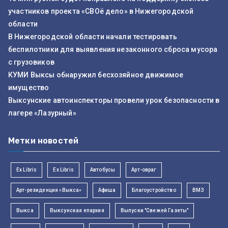
участников проекта «СВОё дело» в Нижегородской
области
В Нижегородской области начали тестировать
беспилотники для выявления незаконного сброса мусора
с грузовиков
КУМИ Выксы обнаружил бесхозяйное движимое
имущество
Выксунские автоинспекторы провели урок безопасности в
лагере «Лазурный»
Метки новостей
Ex Libris
Ex Libris
Автобусы
Арт-овраг
Арт-резиденция «Выкса»
Афиша
Благоустройство
ВМЗ
Выкса
Выксунская епархия
Выпуски "Свежей Газеты"