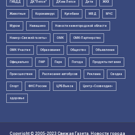
ГИБДД
ДК "Лепсе"
ДК им Лепсе
Дети
ЖКХ
Животные
Коронавирус
Кулебаки
МВД
МЧС
Муром
Навашино
Новости нижегородской области
Номер «Свежей газеты»
ОМК
ОМК-Партнерство
ОМК-Участие
Образование
Общество
Объявления
Официально
ПФР
Парк
Погода
Продукты питания
Происшествия
Расписание автобусов
Реклама
Сводка
Спорт
ФНС России
ЦРБ Выкса
Центр «Созвездие»
здоровье
Copyright © 2005-2023
Свежая Газета
. Новости города