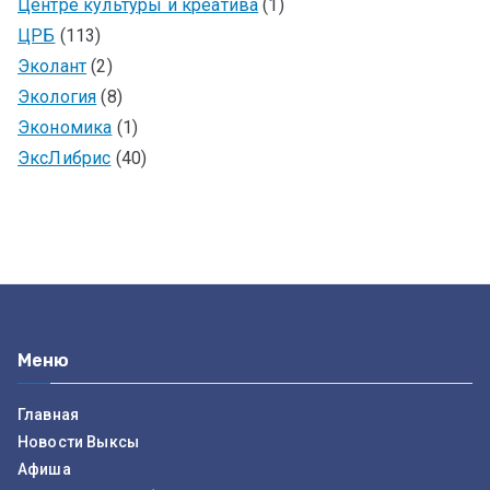
Центре культуры и креатива
(1)
ЦРБ
(113)
Эколант
(2)
Экология
(8)
Экономика
(1)
ЭксЛибрис
(40)
Меню
Главная
Новости Выксы
Афиша