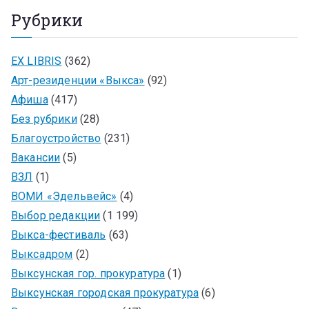
Рубрики
EX LIBRIS
(362)
Арт-резиденции «Выкса»
(92)
Афиша
(417)
Без рубрики
(28)
Благоустройство
(231)
Вакансии
(5)
ВЗЛ
(1)
ВОМИ «Эдельвейс»
(4)
Выбор редакции
(1 199)
Выкса-фестиваль
(63)
Выксадром
(2)
Выксунская гор. прокуратура
(1)
Выксунская городская прокуратура
(6)