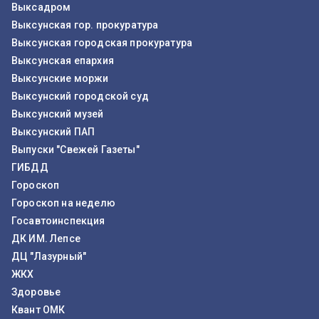
Выксадром
Выксунская гор. прокуратура
Выксунская городская прокуратура
Выксунская епархия
Выксунские моржи
Выксунский городской суд
Выксунский музей
Выксунский ПАП
Выпуски "Свежей Газеты"
ГИБДД
Гороскоп
Гороскоп на неделю
Госавтоинспекция
ДК ИМ. Лепсе
ДЦ "Лазурный"
ЖКХ
Здоровье
Квант ОМК