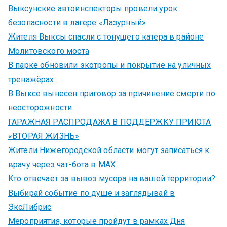
Выксунские автоинспекторы провели урок
безопасности в лагере «Лазурный»
Жителя Выксы спасли с тонущего катера в районе
Молитовского моста
В парке обновили экотропы и покрытие на уличных
тренажёрах
В Выксе вынесен приговор за причинение смерти по
неосторожности
ГАРАЖНАЯ РАСПРОДАЖА В ПОДДЕРЖКУ ПРИЮТА
«ВТОРАЯ ЖИЗНЬ»
Жители Нижегородской области могут записаться к
врачу через чат-бота в MAX
Кто отвечает за вывоз мусора на вашей территории?
Выбирай событие по душе и заглядывай в
ЭксЛибрис
Мероприятия, которые пройдут в рамках Дня