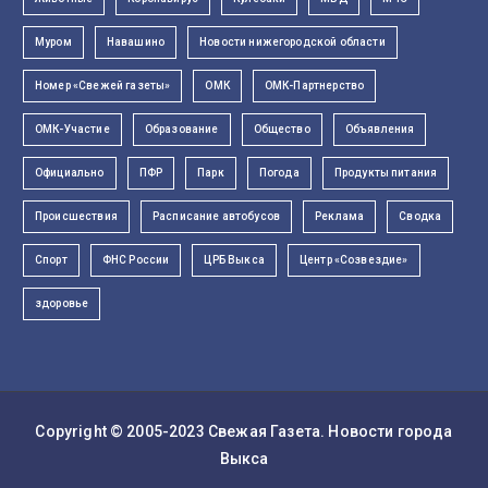
Муром
Навашино
Новости нижегородской области
Номер «Свежей газеты»
ОМК
ОМК-Партнерство
ОМК-Участие
Образование
Общество
Объявления
Официально
ПФР
Парк
Погода
Продукты питания
Происшествия
Расписание автобусов
Реклама
Сводка
Спорт
ФНС России
ЦРБ Выкса
Центр «Созвездие»
здоровье
Copyright © 2005-2023
Свежая Газета
. Новости города
Выкса