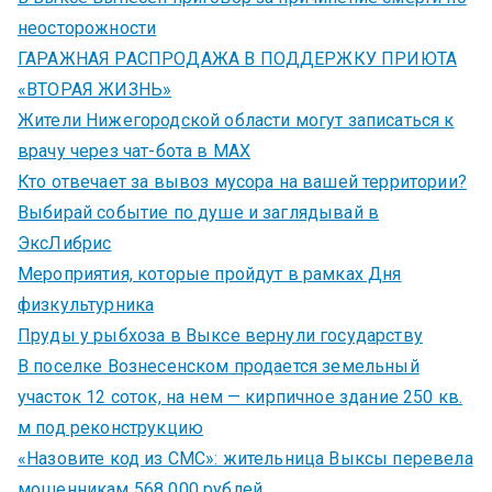
неосторожности
ГАРАЖНАЯ РАСПРОДАЖА В ПОДДЕРЖКУ ПРИЮТА
«ВТОРАЯ ЖИЗНЬ»
Жители Нижегородской области могут записаться к
врачу через чат-бота в MAX
Кто отвечает за вывоз мусора на вашей территории?
Выбирай событие по душе и заглядывай в
ЭксЛибрис
Мероприятия, которые пройдут в рамках Дня
физкультурника
Пруды у рыбхоза в Выксе вернули государству
В поселке Вознесенском продается земельный
участок 12 соток, на нем — кирпичное здание 250 кв.
м под реконструкцию
«Назовите код из СМС»: жительница Выксы перевела
мошенникам 568 000 рублей