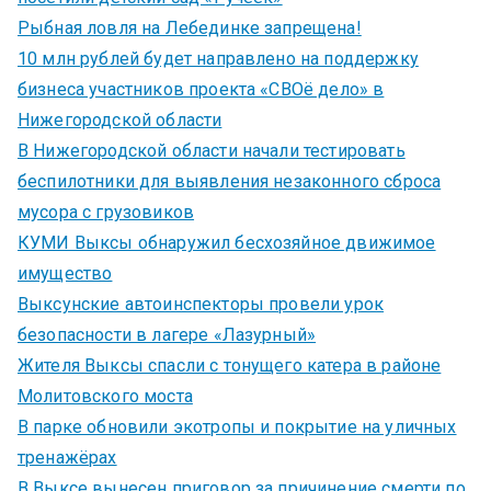
Рыбная ловля на Лебединке запрещена!
10 млн рублей будет направлено на поддержку
бизнеса участников проекта «СВОё дело» в
Нижегородской области
В Нижегородской области начали тестировать
беспилотники для выявления незаконного сброса
мусора с грузовиков
КУМИ Выксы обнаружил бесхозяйное движимое
имущество
Выксунские автоинспекторы провели урок
безопасности в лагере «Лазурный»
Жителя Выксы спасли с тонущего катера в районе
Молитовского моста
В парке обновили экотропы и покрытие на уличных
тренажёрах
В Выксе вынесен приговор за причинение смерти по