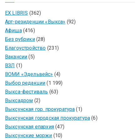
EX LIBRIS
(362)
Арт-резиденции «Выкса»
(92)
Афиша
(416)
Без рубрики
(28)
Благоустройство
(231)
Вакансии
(5)
ВЗЛ
(1)
ВОМИ «Эдельвейс»
(4)
Выбор редакции
(1 199)
Выкса-фестиваль
(63)
Выксадром
(2)
Выксунская гор. прокуратура
(1)
Выксунская городская прокуратура
(6)
Выксунская епархия
(47)
Выксунские моржи
(10)