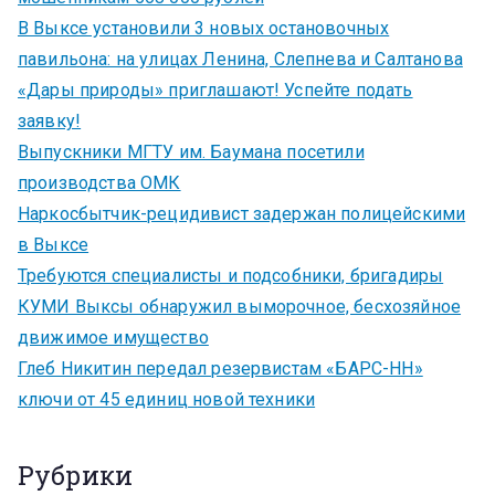
В Выксе установили 3 новых остановочных
павильона: на улицах Ленина, Слепнева и Салтанова
«Дары природы» приглашают! Успейте подать
заявку!
Выпускники МГТУ им. Баумана посетили
производства ОМК
Наркосбытчик-рецидивист задержан полицейскими
в Выксе
Требуются специалисты и подсобники, бригадиры
КУМИ Выксы обнаружил выморочное, бесхозяйное
движимое имущество
Глеб Никитин передал резервистам «БАРС-НН»
ключи от 45 единиц новой техники
Рубрики