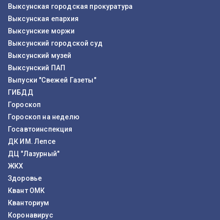
Выксунская городская прокуратура
Выксунская епархия
Выксунские моржи
Выксунский городской суд
Выксунский музей
Выксунский ПАП
Выпуски "Свежей Газеты"
ГИБДД
Гороскоп
Гороскоп на неделю
Госавтоинспекция
ДК ИМ. Лепсе
ДЦ "Лазурный"
ЖКХ
Здоровье
Квант ОМК
Кванториум
Коронавирус