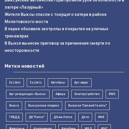
Выксунские автоинспекторы провели урок безопасности в
лагере «Лазурный»
Жителя Выксы спасли с тонущего катера в районе
Молитовского моста
В парке обновили экотропы и покрытие на уличных
тренажёрах
В Выксе вынесен приговор за причинение смерти по
неосторожности
Метки новостей
Ex Libris
Ex Libris
Автобусы
Арт-овраг
Арт-резиденция «Выкса»
Афиша
Благоустройство
ВМЗ
Выкса
Выксунская епархия
Выпуски "Свежей Газеты"
ГИБДД
ДК "Лепсе"
ДК им Лепсе
Дети
ЖКХ
Животные
Коронавирус
Кулебаки
МВД
МЧС