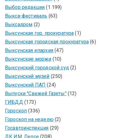
Выбор редакции
(1 199)
Выкса-фестиваль
(63)
Выксадром
(2)
Выксунская гор. прокуратура
(1)
Выксунская городская прокуратура
(6)
Выксунская епархия
(47)
Выксунские моржи
(10)
Выксунский городской суд
(2)
Выксунский музей
(250)
Выксунский ПАП
(24)
Выпуски "Свежей Газеты"
(12)
ГИБДД
(173)
Гороскоп
(336)
Гороскоп на неделю
(2)
Госавтоинспекция
(29)
ДК ИМ. Лепсе
(208)