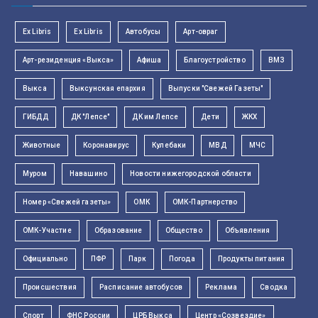
Ex Libris
Ex Libris
Автобусы
Арт-овраг
Арт-резиденция «Выкса»
Афиша
Благоустройство
ВМЗ
Выкса
Выксунская епархия
Выпуски "Свежей Газеты"
ГИБДД
ДК "Лепсе"
ДК им Лепсе
Дети
ЖКХ
Животные
Коронавирус
Кулебаки
МВД
МЧС
Муром
Навашино
Новости нижегородской области
Номер «Свежей газеты»
ОМК
ОМК-Партнерство
ОМК-Участие
Образование
Общество
Объявления
Официально
ПФР
Парк
Погода
Продукты питания
Происшествия
Расписание автобусов
Реклама
Сводка
Спорт
ФНС России
ЦРБ Выкса
Центр «Созвездие»