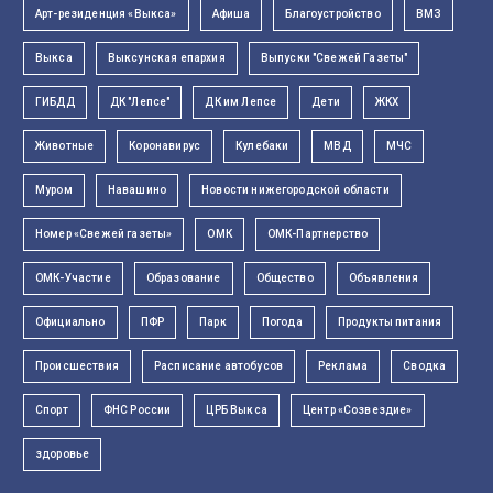
Арт-резиденция «Выкса»
Афиша
Благоустройство
ВМЗ
Выкса
Выксунская епархия
Выпуски "Свежей Газеты"
ГИБДД
ДК "Лепсе"
ДК им Лепсе
Дети
ЖКХ
Животные
Коронавирус
Кулебаки
МВД
МЧС
Муром
Навашино
Новости нижегородской области
Номер «Свежей газеты»
ОМК
ОМК-Партнерство
ОМК-Участие
Образование
Общество
Объявления
Официально
ПФР
Парк
Погода
Продукты питания
Происшествия
Расписание автобусов
Реклама
Сводка
Спорт
ФНС России
ЦРБ Выкса
Центр «Созвездие»
здоровье