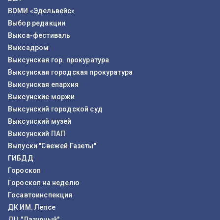
ВОМИ «Эдельвейс»
Выбор редакции
Выкса-фестиваль
Выксадром
Выксунская гор. прокуратура
Выксунская городская прокуратура
Выксунская епархия
Выксунские моржи
Выксунский городской суд
Выксунский музей
Выксунский ПАП
Выпуски "Свежей Газеты"
ГИБДД
Гороскоп
Гороскоп на неделю
Госавтоинспекция
ДК ИМ. Лепсе
ДЦ "Лазурный"