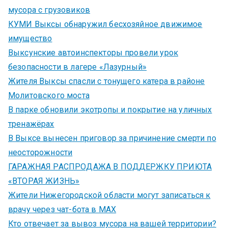
мусора с грузовиков
КУМИ Выксы обнаружил бесхозяйное движимое
имущество
Выксунские автоинспекторы провели урок
безопасности в лагере «Лазурный»
Жителя Выксы спасли с тонущего катера в районе
Молитовского моста
В парке обновили экотропы и покрытие на уличных
тренажёрах
В Выксе вынесен приговор за причинение смерти по
неосторожности
ГАРАЖНАЯ РАСПРОДАЖА В ПОДДЕРЖКУ ПРИЮТА
«ВТОРАЯ ЖИЗНЬ»
Жители Нижегородской области могут записаться к
врачу через чат-бота в MAX
Кто отвечает за вывоз мусора на вашей территории?