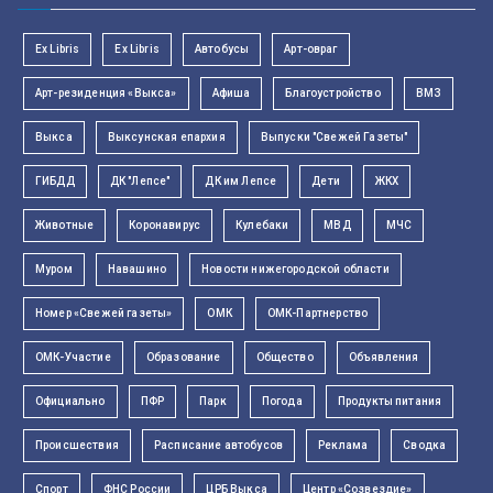
Ex Libris
Ex Libris
Автобусы
Арт-овраг
Арт-резиденция «Выкса»
Афиша
Благоустройство
ВМЗ
Выкса
Выксунская епархия
Выпуски "Свежей Газеты"
ГИБДД
ДК "Лепсе"
ДК им Лепсе
Дети
ЖКХ
Животные
Коронавирус
Кулебаки
МВД
МЧС
Муром
Навашино
Новости нижегородской области
Номер «Свежей газеты»
ОМК
ОМК-Партнерство
ОМК-Участие
Образование
Общество
Объявления
Официально
ПФР
Парк
Погода
Продукты питания
Происшествия
Расписание автобусов
Реклама
Сводка
Спорт
ФНС России
ЦРБ Выкса
Центр «Созвездие»