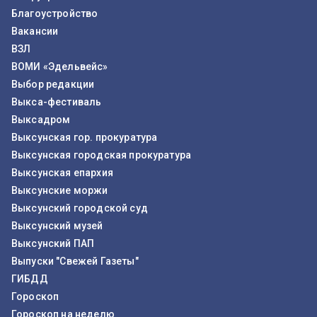
Благоустройство
Вакансии
ВЗЛ
ВОМИ «Эдельвейс»
Выбор редакции
Выкса-фестиваль
Выксадром
Выксунская гор. прокуратура
Выксунская городская прокуратура
Выксунская епархия
Выксунские моржи
Выксунский городской суд
Выксунский музей
Выксунский ПАП
Выпуски "Свежей Газеты"
ГИБДД
Гороскоп
Гороскоп на неделю