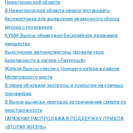
Нижегородской области
В Нижегородской области начали тестировать
беспилотники для выявления незаконного сброса
мусора с грузовиков
КУМИ Выксы обнаружил бесхозяйное движимое
имущество
Выксунские автоинспекторы провели урок
безопасности в лагере «Лазурный»
Жителя Выксы спасли с тонущего катера в районе
Молитовского моста
В парке обновили экотропы и покрытие на уличных
тренажёрах
В Выксе вынесен приговор за причинение смерти по
неосторожности
ГАРАЖНАЯ РАСПРОДАЖА В ПОДДЕРЖКУ ПРИЮТА
«ВТОРАЯ ЖИЗНЬ»