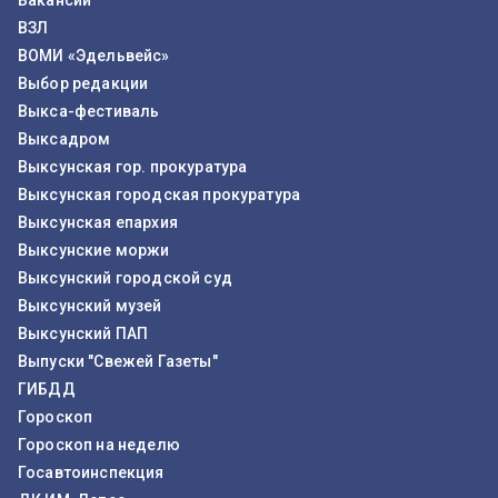
Вакансии
ВЗЛ
ВОМИ «Эдельвейс»
Выбор редакции
Выкса-фестиваль
Выксадром
Выксунская гор. прокуратура
Выксунская городская прокуратура
Выксунская епархия
Выксунские моржи
Выксунский городской суд
Выксунский музей
Выксунский ПАП
Выпуски "Свежей Газеты"
ГИБДД
Гороскоп
Гороскоп на неделю
Госавтоинспекция