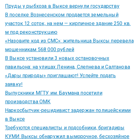
Пруды у рыбхоза в Выксе вернули государству
В поселке Вознесенском продается земельный
участок 12 соток, на нем — кирпичное здание 250 кв.
м под реконструкцию
«Назовите код из СМС»: жительница Выксы перевела
мошенникам 568 000 рублей
В Выксе установили 3 новых остановочных
павильона: на улицах Ленина, Слепнева и Салтанова
«Дары природы» приглашают! Успейте подать
заявку!
Выпускники МГТУ им. Баумана посетили
производства ОМК
Наркосбытчик-рецидивист задержан полицейскими
в Выксе
Требуются специалисты и подсобники, бригадиры
КУМИ Выксы обнаружил выморочное, бесхозяйное