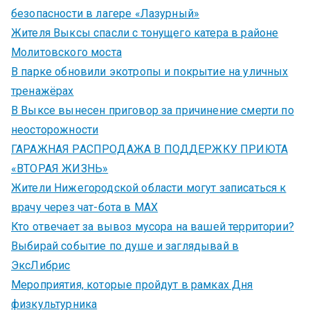
безопасности в лагере «Лазурный»
Жителя Выксы спасли с тонущего катера в районе
Молитовского моста
В парке обновили экотропы и покрытие на уличных
тренажёрах
В Выксе вынесен приговор за причинение смерти по
неосторожности
ГАРАЖНАЯ РАСПРОДАЖА В ПОДДЕРЖКУ ПРИЮТА
«ВТОРАЯ ЖИЗНЬ»
Жители Нижегородской области могут записаться к
врачу через чат-бота в MAX
Кто отвечает за вывоз мусора на вашей территории?
Выбирай событие по душе и заглядывай в
ЭксЛибрис
Мероприятия, которые пройдут в рамках Дня
физкультурника