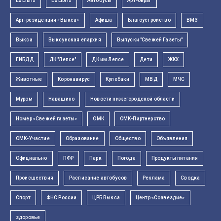
Ex Libris
Ex Libris
Автобусы
Арт-овраг
Арт-резиденция «Выкса»
Афиша
Благоустройство
ВМЗ
Выкса
Выксунская епархия
Выпуски "Свежей Газеты"
ГИБДД
ДК "Лепсе"
ДК им Лепсе
Дети
ЖКХ
Животные
Коронавирус
Кулебаки
МВД
МЧС
Муром
Навашино
Новости нижегородской области
Номер «Свежей газеты»
ОМК
ОМК-Партнерство
ОМК-Участие
Образование
Общество
Объявления
Официально
ПФР
Парк
Погода
Продукты питания
Происшествия
Расписание автобусов
Реклама
Сводка
Спорт
ФНС России
ЦРБ Выкса
Центр «Созвездие»
здоровье