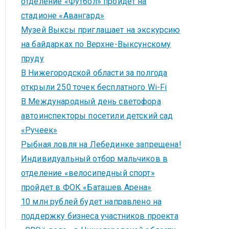
отделение «Футбол» пройдет на
стадионе «Авангард»
Музей Выксы приглашает на экскурсию
на байдарках по Верхне-Выксунскому
пруду
В Нижегородской области за полгода
открыли 250 точек бесплатного Wi-Fi
В Международный день светофора
автоинспекторы посетили детский сад
«Ручеек»
Рыбная ловля на Лебединке запрещена!
Индивидуальный отбор мальчиков в
отделение «велосипедный спорт»
пройдет в ФОК «Баташев Арена»
10 млн рублей будет направлено на
поддержку бизнеса участников проекта