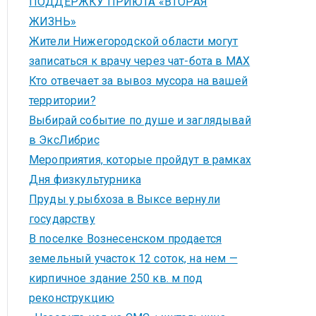
ПОДДЕРЖКУ ПРИЮТА «ВТОРАЯ
ЖИЗНЬ»
Жители Нижегородской области могут
записаться к врачу через чат-бота в MAX
Кто отвечает за вывоз мусора на вашей
территории?
Выбирай событие по душе и заглядывай
в ЭксЛибрис
Мероприятия, которые пройдут в рамках
Дня физкультурника
Пруды у рыбхоза в Выксе вернули
государству
В поселке Вознесенском продается
земельный участок 12 соток, на нем —
кирпичное здание 250 кв. м под
реконструкцию