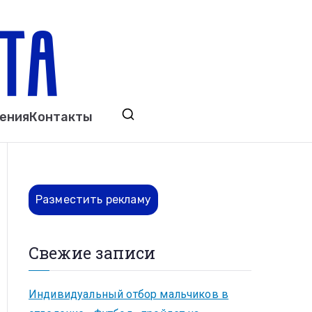
ета
явления. Выкса. Муром. Кулебаки. Навашино,
ения
Контакты
ово. Нижний Новгород.
Разместить рекламу
Свежие записи
Индивидуальный отбор мальчиков в