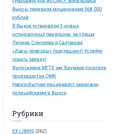
«Назовите код из СМС»: жительница
Выксы перевела мошенникам 568 000
рублей
В Выксе установили 3 новых
остановочных павильона: на улицах
Ленина, Слепнева и Салтанова
«Дары природы» приглашают! Успейте
подать заявку!
Выпускники МГТУ им. Баумана посетили
производства ОМК
Наркосбытчик-рецидивист задержан
полицейскими в Выксе
Рубрики
EX LIBRIS
(362)