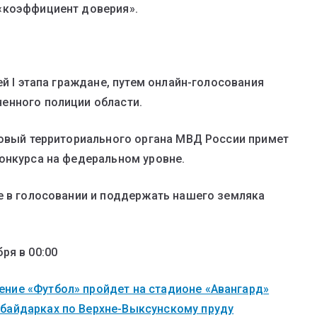
«коэффициент доверия».
ей I этапа граждане, путем онлайн-голосования
енного полиции области.
ковый территориального органа МВД России примет
онкурса на федеральном уровне.
е в голосовании и поддержать нашего земляка
ря в 00:00
ние «Футбол» пройдет на стадионе «Авангард»
 байдарках по Верхне-Выксунскому пруду