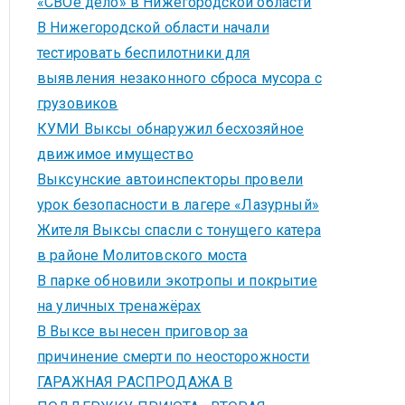
«СВОё дело» в Нижегородской области
В Нижегородской области начали
тестировать беспилотники для
выявления незаконного сброса мусора с
грузовиков
КУМИ Выксы обнаружил бесхозяйное
движимое имущество
Выксунские автоинспекторы провели
урок безопасности в лагере «Лазурный»
Жителя Выксы спасли с тонущего катера
в районе Молитовского моста
В парке обновили экотропы и покрытие
на уличных тренажёрах
В Выксе вынесен приговор за
причинение смерти по неосторожности
ГАРАЖНАЯ РАСПРОДАЖА В