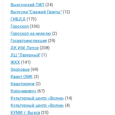
Выксунский ПАП
(24)
Выпуски "Свежей Газеты"
(12)
ГИБДД
(173)
Гороскоп
(336)
Гороскоп на неделю
(2)
Госавтоинспекция
(29)
ДК ИМ. Лепсе
(208)
ДЦ "Лазурный"
(1)
ЖКХ
(141)
Здоровье
(69)
Квант ОМК
(3)
Кванториум
(2)
Коронавирус
(67)
Культурный центр «Волна»
(14)
Культурный центр «Волна»
(4)
КУМИ г. Выкса
(20)