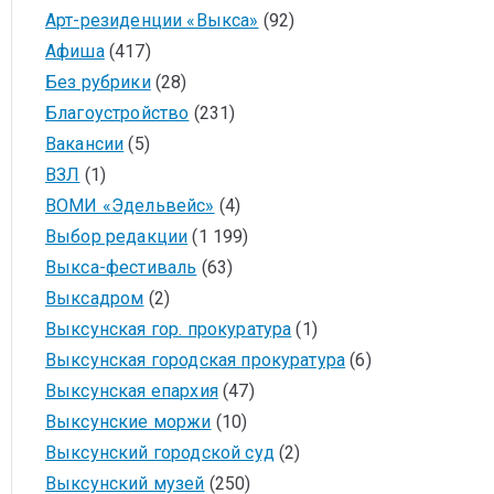
Арт-резиденции «Выкса»
(92)
Афиша
(417)
Без рубрики
(28)
Благоустройство
(231)
Вакансии
(5)
ВЗЛ
(1)
ВОМИ «Эдельвейс»
(4)
Выбор редакции
(1 199)
Выкса-фестиваль
(63)
Выксадром
(2)
Выксунская гор. прокуратура
(1)
Выксунская городская прокуратура
(6)
Выксунская епархия
(47)
Выксунские моржи
(10)
Выксунский городской суд
(2)
Выксунский музей
(250)