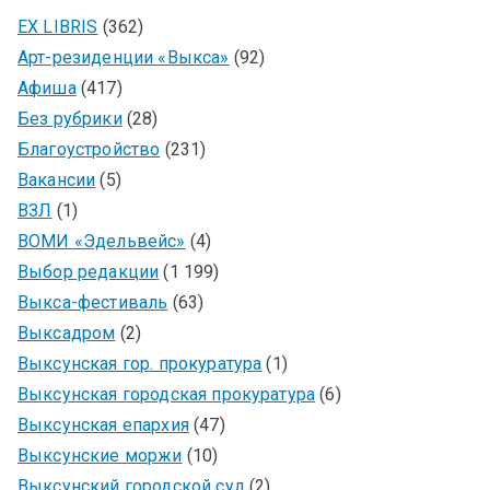
EX LIBRIS
(362)
Арт-резиденции «Выкса»
(92)
Афиша
(417)
Без рубрики
(28)
Благоустройство
(231)
Вакансии
(5)
ВЗЛ
(1)
ВОМИ «Эдельвейс»
(4)
Выбор редакции
(1 199)
Выкса-фестиваль
(63)
Выксадром
(2)
Выксунская гор. прокуратура
(1)
Выксунская городская прокуратура
(6)
Выксунская епархия
(47)
Выксунские моржи
(10)
Выксунский городской суд
(2)