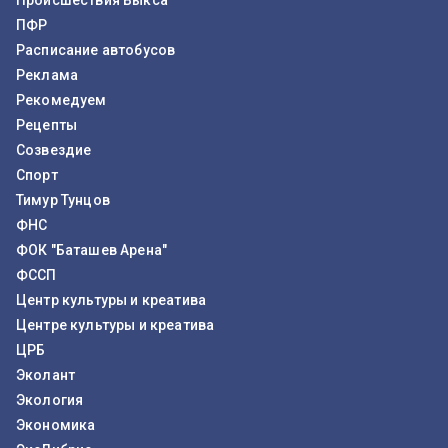
Происшествия Выкса
ПФР
Расписание автобусов
Реклама
Рекомедуем
Рецепты
Созвездие
Спорт
Тимур Тунцов
ФНС
ФОК "Баташев Арена"
ФССП
Центр культуры и креатива
Центре культуры и креатива
ЦРБ
Эколант
Экология
Экономика