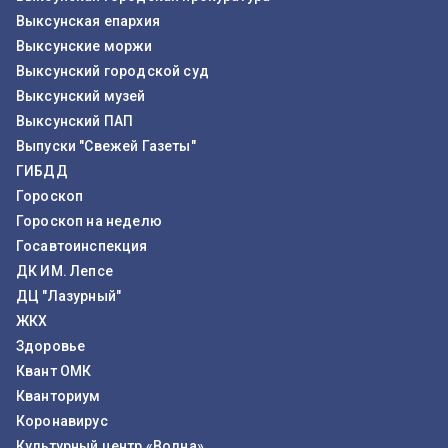
Выксунская епархия
Выксунские моржи
Выксунский городской суд
Выксунский музей
Выксунский ПАП
Выпуски "Свежей Газеты"
ГИБДД
Гороскоп
Гороскоп на неделю
Госавтоинспекция
ДК ИМ. Лепсе
ДЦ "Лазурный"
ЖКХ
Здоровье
Квант ОМК
Кванториум
Коронавирус
Культурный центр «Волна»