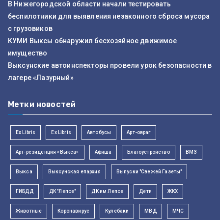
В Нижегородской области начали тестировать
беспилотники для выявления незаконного сброса мусора
с грузовиков
КУМИ Выксы обнаружил бесхозяйное движимое
имущество
Выксунские автоинспекторы провели урок безопасности в
лагере «Лазурный»
Метки новостей
Ex Libris
Ex Libris
Автобусы
Арт-овраг
Арт-резиденция «Выкса»
Афиша
Благоустройство
ВМЗ
Выкса
Выксунская епархия
Выпуски "Свежей Газеты"
ГИБДД
ДК "Лепсе"
ДК им Лепсе
Дети
ЖКХ
Животные
Коронавирус
Кулебаки
МВД
МЧС