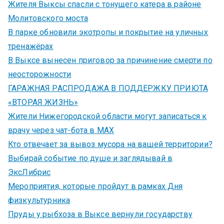
Жителя Выксы спасли с тонущего катера в районе
Молитовского моста
В парке обновили экотропы и покрытие на уличных
тренажёрах
В Выксе вынесен приговор за причинение смерти по
неосторожности
ГАРАЖНАЯ РАСПРОДАЖА В ПОДДЕРЖКУ ПРИЮТА
«ВТОРАЯ ЖИЗНЬ»
Жители Нижегородской области могут записаться к
врачу через чат-бота в MAX
Кто отвечает за вывоз мусора на вашей территории?
Выбирай событие по душе и заглядывай в
ЭксЛибрис
Мероприятия, которые пройдут в рамках Дня
физкультурника
Пруды у рыбхоза в Выксе вернули государству