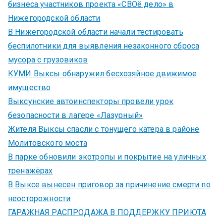
бизнеса участников проекта «СВОё дело» в
Нижегородской области
В Нижегородской области начали тестировать
беспилотники для выявления незаконного сброса
мусора с грузовиков
КУМИ Выксы обнаружил бесхозяйное движимое
имущество
Выксунские автоинспекторы провели урок
безопасности в лагере «Лазурный»
Жителя Выксы спасли с тонущего катера в районе
Молитовского моста
В парке обновили экотропы и покрытие на уличных
тренажёрах
В Выксе вынесен приговор за причинение смерти по
неосторожности
ГАРАЖНАЯ РАСПРОДАЖА В ПОДДЕРЖКУ ПРИЮТА