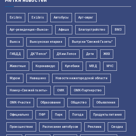
Метки новостей
Ex Libris
Ex Libris
Автобусы
Арт-овраг
Арт-резиденция «Выкса»
Афиша
Благоустройство
ВМЗ
Выкса
Выксунская епархия
Выпуски "Свежей Газеты"
ГИБДД
ДК "Лепсе"
ДК им Лепсе
Дети
ЖКХ
Животные
Коронавирус
Кулебаки
МВД
МЧС
Муром
Навашино
Новости нижегородской области
Номер «Свежей газеты»
ОМК
ОМК-Партнерство
ОМК-Участие
Образование
Общество
Объявления
Официально
ПФР
Парк
Погода
Продукты питания
Происшествия
Расписание автобусов
Реклама
Сводка