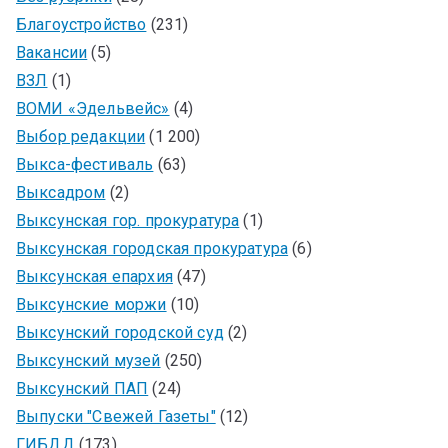
Благоустройство
(231)
Вакансии
(5)
ВЗЛ
(1)
ВОМИ «Эдельвейс»
(4)
Выбор редакции
(1 200)
Выкса-фестиваль
(63)
Выксадром
(2)
Выксунская гор. прокуратура
(1)
Выксунская городская прокуратура
(6)
Выксунская епархия
(47)
Выксунские моржи
(10)
Выксунский городской суд
(2)
Выксунский музей
(250)
Выксунский ПАП
(24)
Выпуски "Свежей Газеты"
(12)
ГИБДД
(173)