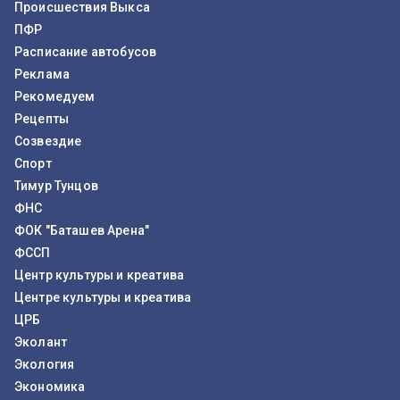
Происшествия Выкса
ПФР
Расписание автобусов
Реклама
Рекомедуем
Рецепты
Созвездие
Спорт
Тимур Тунцов
ФНС
ФОК "Баташев Арена"
ФССП
Центр культуры и креатива
Центре культуры и креатива
ЦРБ
Эколант
Экология
Экономика