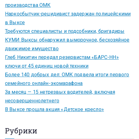
производства ОМК
Наркосбытчик-рецидивист задержан полицейскими
в Выксе
Требуются специалисты и подсобники, бригадиры
КУМИ Выксы обнаружил выморочное, бесхозяйное
движимое имущество
Глеб Никитин передал резервистам «БАРС-НН»
ключи от 45 единиц новой техники
Более 140 добрых дел: ОМК подвела итоги первого
семейного онлайн-экомарафона
За месяц — 15 нетрезвых водителей, включая
несовершеннолетнего
В Выксе прошла акция «Детское кресло»
Рубрики