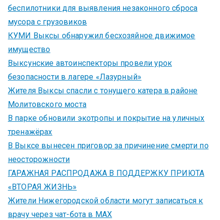
беспилотники для выявления незаконного сброса
мусора с грузовиков
КУМИ Выксы обнаружил бесхозяйное движимое
имущество
Выксунские автоинспекторы провели урок
безопасности в лагере «Лазурный»
Жителя Выксы спасли с тонущего катера в районе
Молитовского моста
В парке обновили экотропы и покрытие на уличных
тренажёрах
В Выксе вынесен приговор за причинение смерти по
неосторожности
ГАРАЖНАЯ РАСПРОДАЖА В ПОДДЕРЖКУ ПРИЮТА
«ВТОРАЯ ЖИЗНЬ»
Жители Нижегородской области могут записаться к
врачу через чат-бота в MAX