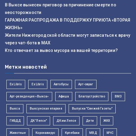
В Выксе вынесен приговор за причинение смерти по
неосторожности
ГАРАЖНАЯ РАСПРОДАЖА В ПОДДЕРЖКУ ПРИЮТА «ВТОРАЯ
ЖИЗНЬ»
Жители Нижегородской области могут записаться к врачу
через чат-бота в MAX
Кто отвечает за вывоз мусора на вашей территории?
Метки новостей
Ex Libris
Ex Libris
Автобусы
Арт-овраг
Арт-резиденция «Выкса»
Афиша
Благоустройство
ВМЗ
Выкса
Выксунская епархия
Выпуски "Свежей Газеты"
ГИБДД
ДК "Лепсе"
ДК им Лепсе
Дети
ЖКХ
Животные
Коронавирус
Кулебаки
МВД
МЧС