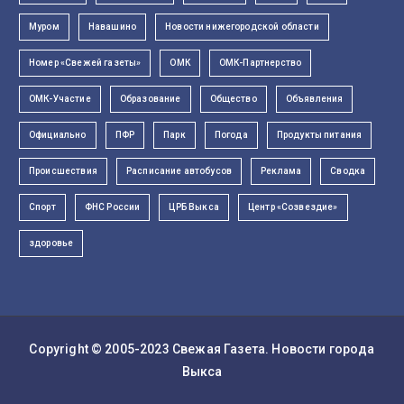
Муром
Навашино
Новости нижегородской области
Номер «Свежей газеты»
ОМК
ОМК-Партнерство
ОМК-Участие
Образование
Общество
Объявления
Официально
ПФР
Парк
Погода
Продукты питания
Происшествия
Расписание автобусов
Реклама
Сводка
Спорт
ФНС России
ЦРБ Выкса
Центр «Созвездие»
здоровье
Copyright © 2005-2023
Свежая Газета
. Новости города
Выкса