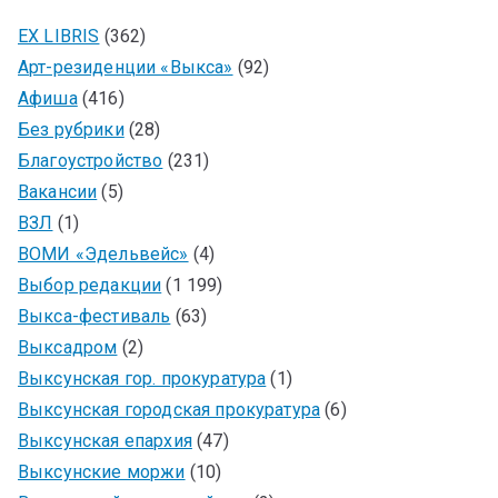
EX LIBRIS
(362)
Арт-резиденции «Выкса»
(92)
Афиша
(416)
Без рубрики
(28)
Благоустройство
(231)
Вакансии
(5)
ВЗЛ
(1)
ВОМИ «Эдельвейс»
(4)
Выбор редакции
(1 199)
Выкса-фестиваль
(63)
Выксадром
(2)
Выксунская гор. прокуратура
(1)
Выксунская городская прокуратура
(6)
Выксунская епархия
(47)
Выксунские моржи
(10)