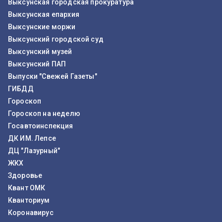
Выксунская городская прокуратура
Выксунская епархия
Выксунские моржи
Выксунский городской суд
Выксунский музей
Выксунский ПАП
Выпуски "Свежей Газеты"
ГИБДД
Гороскоп
Гороскоп на неделю
Госавтоинспекция
ДК ИМ. Лепсе
ДЦ "Лазурный"
ЖКХ
Здоровье
Квант ОМК
Кванториум
Коронавирус