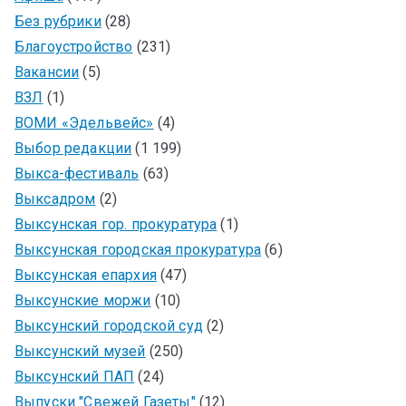
Без рубрики
(28)
Благоустройство
(231)
Вакансии
(5)
ВЗЛ
(1)
ВОМИ «Эдельвейс»
(4)
Выбор редакции
(1 199)
Выкса-фестиваль
(63)
Выксадром
(2)
Выксунская гор. прокуратура
(1)
Выксунская городская прокуратура
(6)
Выксунская епархия
(47)
Выксунские моржи
(10)
Выксунский городской суд
(2)
Выксунский музей
(250)
Выксунский ПАП
(24)
Выпуски "Свежей Газеты"
(12)