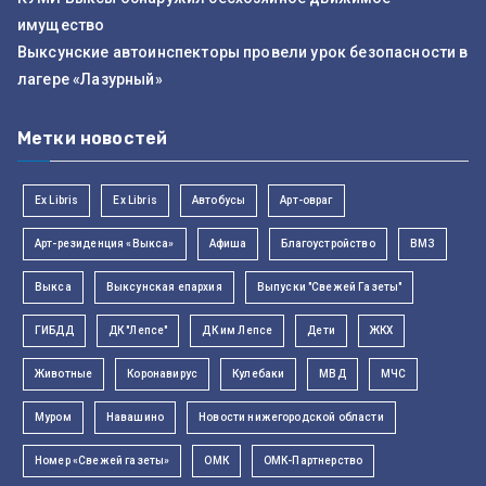
имущество
Выксунские автоинспекторы провели урок безопасности в
лагере «Лазурный»
Метки новостей
Ex Libris
Ex Libris
Автобусы
Арт-овраг
Арт-резиденция «Выкса»
Афиша
Благоустройство
ВМЗ
Выкса
Выксунская епархия
Выпуски "Свежей Газеты"
ГИБДД
ДК "Лепсе"
ДК им Лепсе
Дети
ЖКХ
Животные
Коронавирус
Кулебаки
МВД
МЧС
Муром
Навашино
Новости нижегородской области
Номер «Свежей газеты»
ОМК
ОМК-Партнерство