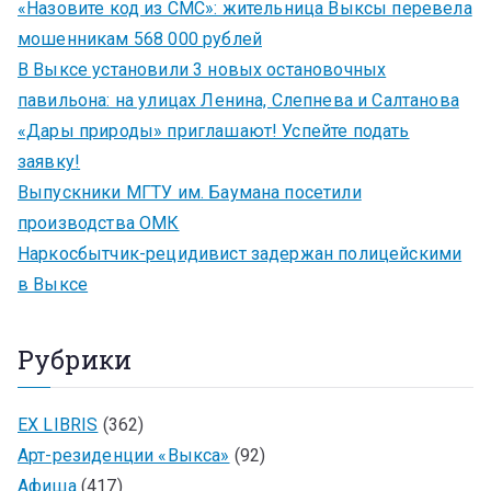
«Назовите код из СМС»: жительница Выксы перевела
мошенникам 568 000 рублей
В Выксе установили 3 новых остановочных
павильона: на улицах Ленина, Слепнева и Салтанова
«Дары природы» приглашают! Успейте подать
заявку!
Выпускники МГТУ им. Баумана посетили
производства ОМК
Наркосбытчик-рецидивист задержан полицейскими
в Выксе
Рубрики
EX LIBRIS
(362)
Арт-резиденции «Выкса»
(92)
Афиша
(417)