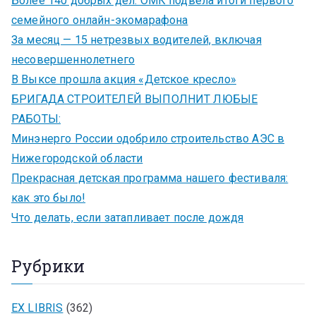
Более 140 добрых дел: ОМК подвела итоги первого
семейного онлайн-экомарафона
За месяц — 15 нетрезвых водителей, включая
несовершеннолетнего
В Выксе прошла акция «Детское кресло»
БРИГАДА СТРОИТЕЛЕЙ ВЫПОЛНИТ ЛЮБЫЕ
РАБОТЫ:
Минэнерго России одобрило строительство АЭС в
Нижегородской области
Прекрасная детская программа нашего фестиваля:
как это было!
Что делать, если затапливает после дождя
Рубрики
EX LIBRIS
(362)