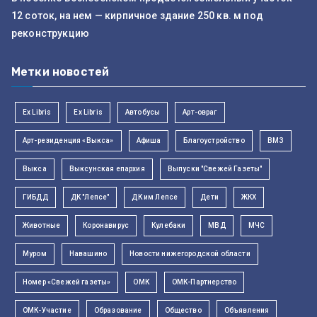
12 соток, на нем — кирпичное здание 250 кв. м под
реконструкцию
Метки новостей
Ex Libris
Ex Libris
Автобусы
Арт-овраг
Арт-резиденция «Выкса»
Афиша
Благоустройство
ВМЗ
Выкса
Выксунская епархия
Выпуски "Свежей Газеты"
ГИБДД
ДК "Лепсе"
ДК им Лепсе
Дети
ЖКХ
Животные
Коронавирус
Кулебаки
МВД
МЧС
Муром
Навашино
Новости нижегородской области
Номер «Свежей газеты»
ОМК
ОМК-Партнерство
ОМК-Участие
Образование
Общество
Объявления