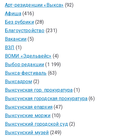
Арт-резиденции «Выкса»
(92)
Афиша
(416)
Без рубрики
(28)
Благоустройство
(231)
Вакансии
(5)
ВЗЛ
(1)
ВОМИ «Эдельвейс»
(4)
Выбор редакции
(1 199)
Выкса-фестиваль
(63)
Выксадром
(2)
Выксунская гор. прокуратура
(1)
Выксунская городская прокуратура
(6)
Выксунская епархия
(47)
Выксунские моржи
(10)
Выксунский городской суд
(2)
Выксунский музей
(249)