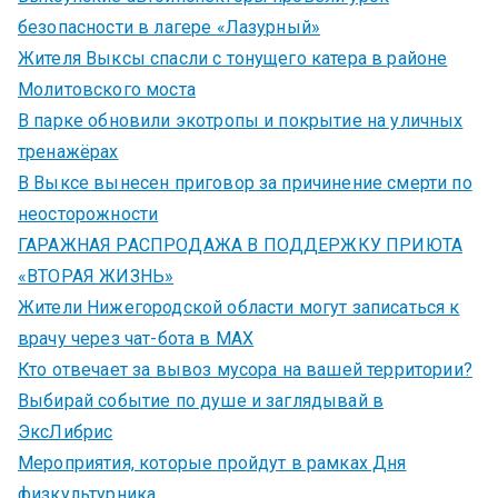
безопасности в лагере «Лазурный»
Жителя Выксы спасли с тонущего катера в районе
Молитовского моста
В парке обновили экотропы и покрытие на уличных
тренажёрах
В Выксе вынесен приговор за причинение смерти по
неосторожности
ГАРАЖНАЯ РАСПРОДАЖА В ПОДДЕРЖКУ ПРИЮТА
«ВТОРАЯ ЖИЗНЬ»
Жители Нижегородской области могут записаться к
врачу через чат-бота в MAX
Кто отвечает за вывоз мусора на вашей территории?
Выбирай событие по душе и заглядывай в
ЭксЛибрис
Мероприятия, которые пройдут в рамках Дня
физкультурника