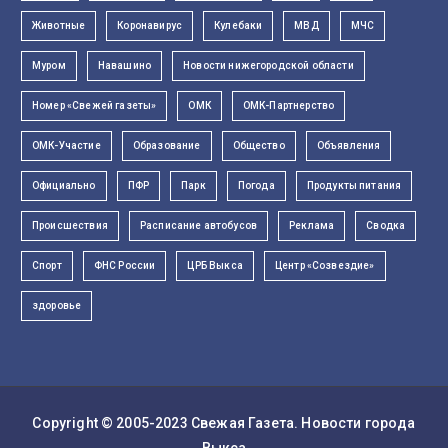
Животные
Коронавирус
Кулебаки
МВД
МЧС
Муром
Навашино
Новости нижегородской области
Номер «Свежей газеты»
ОМК
ОМК-Партнерство
ОМК-Участие
Образование
Общество
Объявления
Официально
ПФР
Парк
Погода
Продукты питания
Происшествия
Расписание автобусов
Реклама
Сводка
Спорт
ФНС России
ЦРБ Выкса
Центр «Созвездие»
здоровье
Copyright © 2005-2023
Свежая Газета
. Новости города