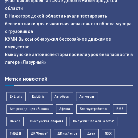
участников проекта «СВОё дело» в Нижегородской
области
В Нижегородской области начали тестировать
беспилотники для выявления незаконного сброса мусора
с грузовиков
КУМИ Выксы обнаружил бесхозяйное движимое
имущество
Выксунские автоинспекторы провели урок безопасности в
лагере «Лазурный»
Метки новостей
Ex Libris
Ex Libris
Автобусы
Арт-овраг
Арт-резиденция «Выкса»
Афиша
Благоустройство
ВМЗ
Выкса
Выксунская епархия
Выпуски "Свежей Газеты"
ГИБДД
ДК "Лепсе"
ДК им Лепсе
Дети
ЖКХ