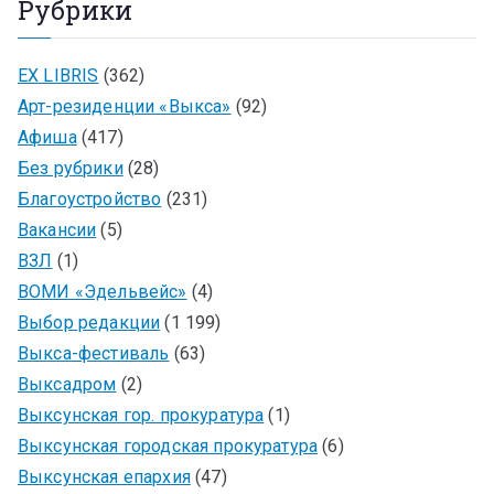
Рубрики
EX LIBRIS
(362)
Арт-резиденции «Выкса»
(92)
Афиша
(417)
Без рубрики
(28)
Благоустройство
(231)
Вакансии
(5)
ВЗЛ
(1)
ВОМИ «Эдельвейс»
(4)
Выбор редакции
(1 199)
Выкса-фестиваль
(63)
Выксадром
(2)
Выксунская гор. прокуратура
(1)
Выксунская городская прокуратура
(6)
Выксунская епархия
(47)