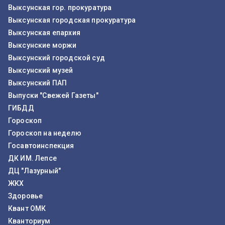
Выксунская гор. прокуратура
Выксунская городская прокуратура
Выксунская епархия
Выксунские моржи
Выксунский городской суд
Выксунский музей
Выксунский ПАП
Выпуски "Свежей Газеты"
ГИБДД
Гороскоп
Гороскоп на неделю
Госавтоинспекция
ДК ИМ. Лепсе
ДЦ "Лазурный"
ЖКХ
Здоровье
Квант ОМК
Кванториум