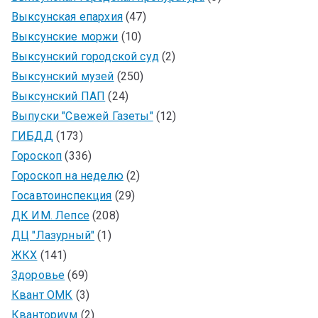
Выксунская епархия
(47)
Выксунские моржи
(10)
Выксунский городской суд
(2)
Выксунский музей
(250)
Выксунский ПАП
(24)
Выпуски "Свежей Газеты"
(12)
ГИБДД
(173)
Гороскоп
(336)
Гороскоп на неделю
(2)
Госавтоинспекция
(29)
ДК ИМ. Лепсе
(208)
ДЦ "Лазурный"
(1)
ЖКХ
(141)
Здоровье
(69)
Квант ОМК
(3)
Кванториум
(2)