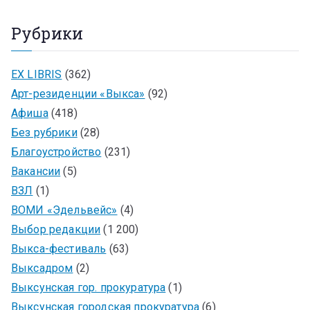
Рубрики
EX LIBRIS
(362)
Арт-резиденции «Выкса»
(92)
Афиша
(418)
Без рубрики
(28)
Благоустройство
(231)
Вакансии
(5)
ВЗЛ
(1)
ВОМИ «Эдельвейс»
(4)
Выбор редакции
(1 200)
Выкса-фестиваль
(63)
Выксадром
(2)
Выксунская гор. прокуратура
(1)
Выксунская городская прокуратура
(6)