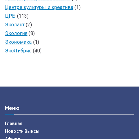
Центре культуры и креатива
(1)
ЦРБ
(113)
Эколант
(2)
Экология
(8)
Экономика
(1)
ЭксЛибрис
(40)
Меню
Главная
Новости Выксы
Афиша