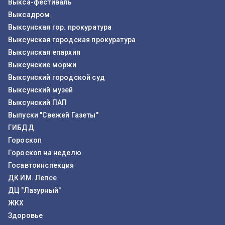
Выкса-фестиваль
Выксадром
Выксунская гор. прокуратура
Выксунская городская прокуратура
Выксунская епархия
Выксунские моржи
Выксунский городской суд
Выксунский музей
Выксунский ПАП
Выпуски "Свежей Газеты"
ГИБДД
Гороскоп
Гороскоп на неделю
Госавтоинспекция
ДК ИМ. Лепсе
ДЦ "Лазурный"
ЖКХ
Здоровье