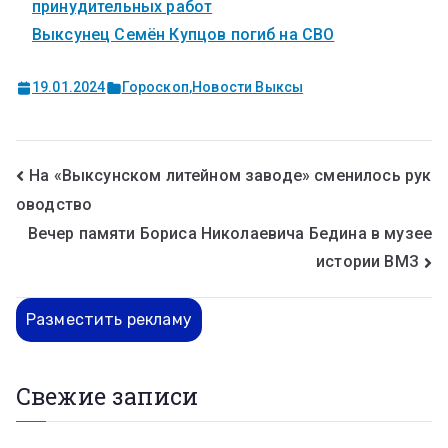
принудительных работ
Выксунец Семён Купцов погиб на СВО
19.01.2024
Гороскоп
,
Новости Выксы
На «Выксунском литейном заводе» сменилось рук
оводство
Вечер памяти Бориса Николаевича Бедина в музее
истории ВМЗ
Разместить рекламу
Свежие записи