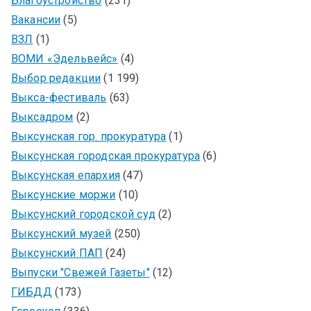
Благоустройство
(231)
Вакансии
(5)
ВЗЛ
(1)
ВОМИ «Эдельвейс»
(4)
Выбор редакции
(1 199)
Выкса-фестиваль
(63)
Выксадром
(2)
Выксунская гор. прокуратура
(1)
Выксунская городская прокуратура
(6)
Выксунская епархия
(47)
Выксунские моржи
(10)
Выксунский городской суд
(2)
Выксунский музей
(250)
Выксунский ПАП
(24)
Выпуски "Свежей Газеты"
(12)
ГИБДД
(173)