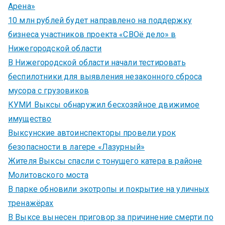
Арена»
10 млн рублей будет направлено на поддержку
бизнеса участников проекта «СВОё дело» в
Нижегородской области
В Нижегородской области начали тестировать
беспилотники для выявления незаконного сброса
мусора с грузовиков
КУМИ Выксы обнаружил бесхозяйное движимое
имущество
Выксунские автоинспекторы провели урок
безопасности в лагере «Лазурный»
Жителя Выксы спасли с тонущего катера в районе
Молитовского моста
В парке обновили экотропы и покрытие на уличных
тренажёрах
В Выксе вынесен приговор за причинение смерти по