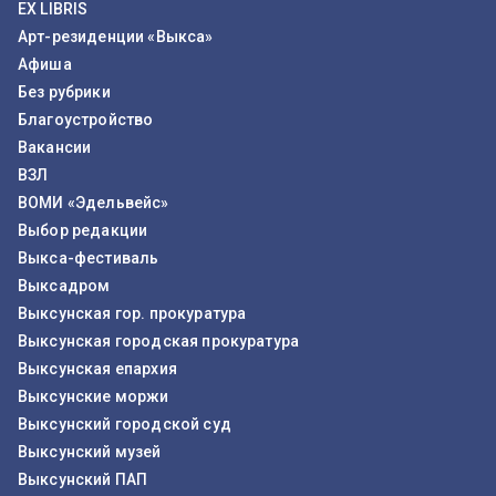
EX LIBRIS
Арт-резиденции «Выкса»
Афиша
Без рубрики
Благоустройство
Вакансии
ВЗЛ
ВОМИ «Эдельвейс»
Выбор редакции
Выкса-фестиваль
Выксадром
Выксунская гор. прокуратура
Выксунская городская прокуратура
Выксунская епархия
Выксунские моржи
Выксунский городской суд
Выксунский музей
Выксунский ПАП