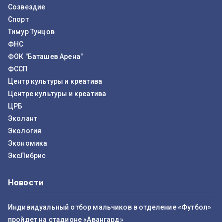
Созвездие
Спорт
Тимур Тунцов
ФНС
ФОК "Баташев Арена"
ФССП
Центр культуры и креатива
Центре культуры и креатива
ЦРБ
Эколант
Экология
Экономика
ЭксЛибрис
Новости
Индивидуальный отбор мальчиков в отделение «Футбол»
пройдет на стадионе «Авангард»