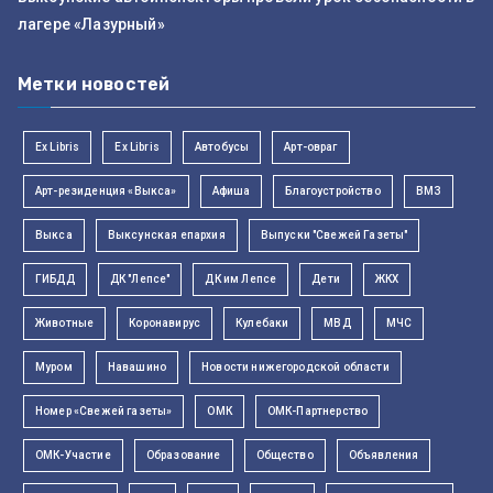
лагере «Лазурный»
Метки новостей
Ex Libris
Ex Libris
Автобусы
Арт-овраг
Арт-резиденция «Выкса»
Афиша
Благоустройство
ВМЗ
Выкса
Выксунская епархия
Выпуски "Свежей Газеты"
ГИБДД
ДК "Лепсе"
ДК им Лепсе
Дети
ЖКХ
Животные
Коронавирус
Кулебаки
МВД
МЧС
Муром
Навашино
Новости нижегородской области
Номер «Свежей газеты»
ОМК
ОМК-Партнерство
ОМК-Участие
Образование
Общество
Объявления