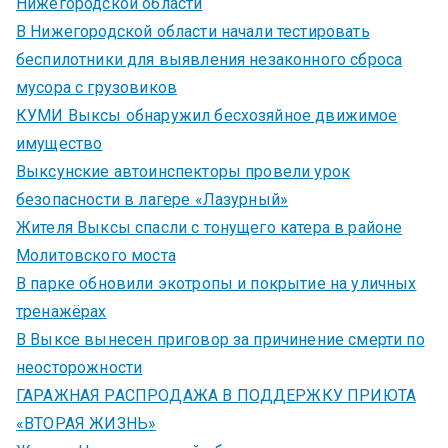
Нижегородской области
В Нижегородской области начали тестировать
беспилотники для выявления незаконного сброса
мусора с грузовиков
КУМИ Выксы обнаружил бесхозяйное движимое
имущество
Выксунские автоинспекторы провели урок
безопасности в лагере «Лазурный»
Жителя Выксы спасли с тонущего катера в районе
Молитовского моста
В парке обновили экотропы и покрытие на уличных
тренажёрах
В Выксе вынесен приговор за причинение смерти по
неосторожности
ГАРАЖНАЯ РАСПРОДАЖА В ПОДДЕРЖКУ ПРИЮТА
«ВТОРАЯ ЖИЗНЬ»