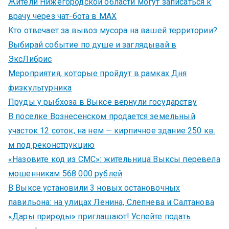
Жители Нижегородской области могут записаться к
врачу через чат-бота в MAX
Кто отвечает за вывоз мусора на вашей территории?
Выбирай событие по душе и заглядывай в
ЭксЛибрис
Мероприятия, которые пройдут в рамках Дня
физкультурника
Пруды у рыбхоза в Выксе вернули государству
В поселке Вознесенском продается земельный
участок 12 соток, на нем — кирпичное здание 250 кв.
м под реконструкцию
«Назовите код из СМС»: жительница Выксы перевела
мошенникам 568 000 рублей
В Выксе установили 3 новых остановочных
павильона: на улицах Ленина, Слепнева и Салтанова
«Дары природы» приглашают! Успейте подать