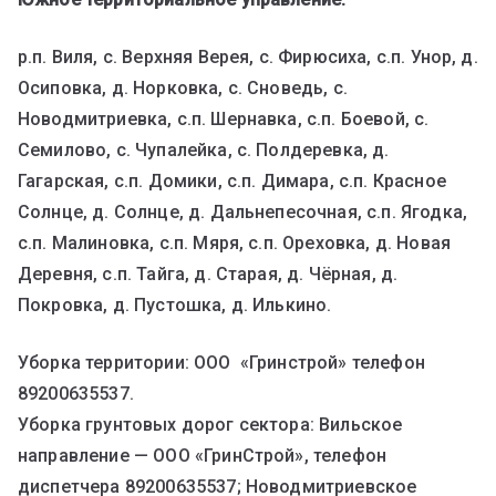
р.п. Виля, с. Верхняя Верея, с. Фирюсиха, с.п. Унор, д.
Осиповка, д. Норковка, с. Сноведь, с.
Новодмитриевка, с.п. Шернавка, с.п. Боевой, с.
Семилово, с. Чупалейка, с. Полдеревка, д.
Гагарская, с.п. Домики, с.п. Димара, с.п. Красное
Солнце, д. Солнце, д. Дальнепесочная, с.п. Ягодка,
с.п. Малиновка, с.п. Мяря, с.п. Ореховка, д. Новая
Деревня, с.п. Тайга, д. Старая, д. Чёрная, д.
Покровка, д. Пустошка, д. Илькино.
Уборка территории: ООО «Гринстрой» телефон
89200635537.
Уборка грунтовых дорог сектора: Вильское
направление — ООО «ГринСтрой», телефон
диспетчера 89200635537; Новодмитриевское