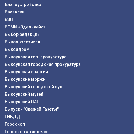
Благоустройство
Вакансии
ВЗЛ
ВОМИ «Эдельвейс»
Выбор редакции
Выкса-фестиваль
Выксадром
Выксунская гор. прокуратура
Выксунская городская прокуратура
Выксунская епархия
Выксунские моржи
Выксунский городской суд
Выксунский музей
Выксунский ПАП
Выпуски "Свежей Газеты"
ГИБДД
Гороскоп
Гороскоп на неделю