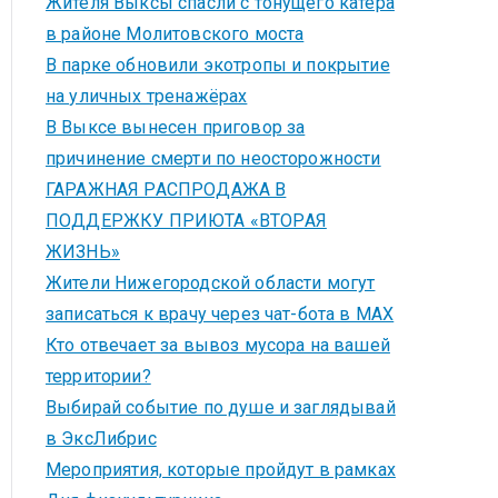
Жителя Выксы спасли с тонущего катера
в районе Молитовского моста
В парке обновили экотропы и покрытие
на уличных тренажёрах
В Выксе вынесен приговор за
причинение смерти по неосторожности
ГАРАЖНАЯ РАСПРОДАЖА В
ПОДДЕРЖКУ ПРИЮТА «ВТОРАЯ
ЖИЗНЬ»
Жители Нижегородской области могут
записаться к врачу через чат-бота в MAX
Кто отвечает за вывоз мусора на вашей
территории?
Выбирай событие по душе и заглядывай
в ЭксЛибрис
Мероприятия, которые пройдут в рамках