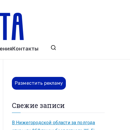
ета
явления. Выкса. Муром. Кулебаки. Навашино,
ения
Контакты
ово. Нижний Новгород.
Разместить рекламу
Свежие записи
В Нижегородской области за полгода