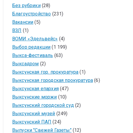
Без рубрики
(28)
Благоустройство
(231)
Вакансии
(5)
ВЗЛ
(1)
ВОМИ «Эдельвейс»
(4)
Выбор редакции
(1 199)
Выкса-фестиваль
(63)
Выксадром
(2)
Выксунская гор. прокуратура
(1)
Выксунская городская прокуратура
(6)
Выксунская епархия
(47)
Выксунские моржи
(10)
Выксунский городской суд
(2)
Выксунский музей
(249)
Выксунский ПАП
(24)
Выпуски "Свежей Газеты"
(12)