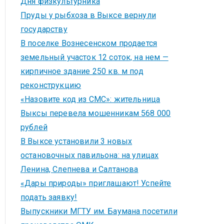
Дня физкультурника
Пруды у рыбхоза в Выксе вернули
государству
В поселке Вознесенском продается
земельный участок 12 соток, на нем —
кирпичное здание 250 кв. м под
реконструкцию
«Назовите код из СМС»: жительница
Выксы перевела мошенникам 568 000
рублей
В Выксе установили 3 новых
остановочных павильона: на улицах
Ленина, Слепнева и Салтанова
«Дары природы» приглашают! Успейте
подать заявку!
Выпускники МГТУ им. Баумана посетили