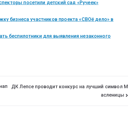
пекторы посетили детский сад «Ручеек»
жку бизнеса участников проекта «СВОё дело» в
ать беспилотники для выявления незаконного
нап
ДК Лепсе проводит конкурс на лучший символ М
асленицы