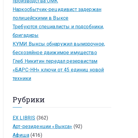
производства ОМК
Наркосбытчик-рецидивист задержан
полицейскими в Выксе
Требуются специалисты и подсобники,
бригадиры
КУМИ Выксы обнаружил выморочное,
бесхозяйное движимое имущество
Глеб Никитин передал резервистам
«БАРС-НН» ключи от 45 единиц новой
техники
Рубрики
EX LIBRIS
(362)
Арт-резиденции «Выкса»
(92)
Афиша
(416)