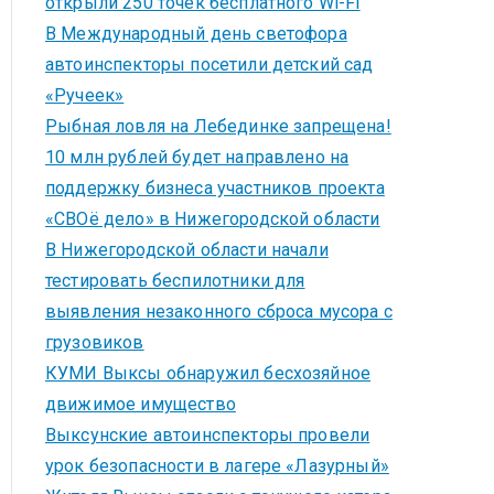
открыли 250 точек бесплатного Wi-Fi
В Международный день светофора
автоинспекторы посетили детский сад
«Ручеек»
Рыбная ловля на Лебединке запрещена!
10 млн рублей будет направлено на
поддержку бизнеса участников проекта
«СВОё дело» в Нижегородской области
В Нижегородской области начали
тестировать беспилотники для
выявления незаконного сброса мусора с
грузовиков
КУМИ Выксы обнаружил бесхозяйное
движимое имущество
Выксунские автоинспекторы провели
урок безопасности в лагере «Лазурный»