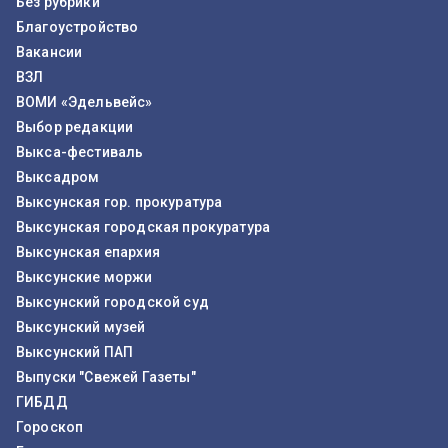
Без рубрики
Благоустройство
Вакансии
ВЗЛ
ВОМИ «Эдельвейс»
Выбор редакции
Выкса-фестиваль
Выксадром
Выксунская гор. прокуратура
Выксунская городская прокуратура
Выксунская епархия
Выксунские моржи
Выксунский городской суд
Выксунский музей
Выксунский ПАП
Выпуски "Свежей Газеты"
ГИБДД
Гороскоп