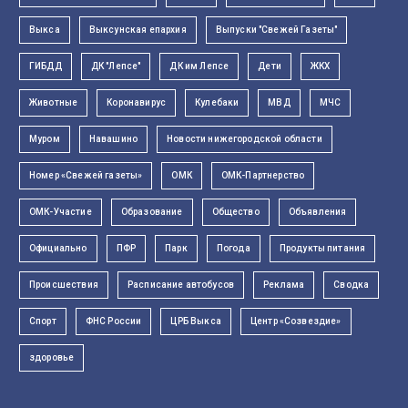
Выкса
Выксунская епархия
Выпуски "Свежей Газеты"
ГИБДД
ДК "Лепсе"
ДК им Лепсе
Дети
ЖКХ
Животные
Коронавирус
Кулебаки
МВД
МЧС
Муром
Навашино
Новости нижегородской области
Номер «Свежей газеты»
ОМК
ОМК-Партнерство
ОМК-Участие
Образование
Общество
Объявления
Официально
ПФР
Парк
Погода
Продукты питания
Происшествия
Расписание автобусов
Реклама
Сводка
Спорт
ФНС России
ЦРБ Выкса
Центр «Созвездие»
здоровье