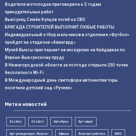
Водителя мотолодки приговорили к 2 годам
принудительных работ
Выксунец Семён Купцов погиб на СВО
БРИГАДА СТРОИТЕЛЕЙ ВЫПОЛНИТ ЛЮБЫЕ РАБОТЫ:
Индивидуальный отбор мальчиков в отделение «Футбол»
пройдет на стадионе «Авангард»
Музей Выксы приглашает на экскурсию на байдарках по
Верхне-Выксунскому пруду
В Нижегородской области за полгода открыли 250 точек
бесплатного Wi-Fi
В Международный день светофора автоинспекторы
посетили детский сад «Ручеек»
Метки новостей
Ex Libris
Ex Libris
Автобусы
Арт-овраг
Арт-резиденция «Выкса»
Афиша
Благоустройство
ВМЗ