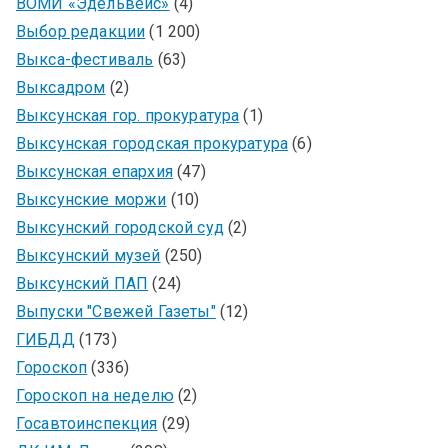
ВОМИ «Эдельвейс»
(4)
Выбор редакции
(1 200)
Выкса-фестиваль
(63)
Выксадром
(2)
Выксунская гор. прокуратура
(1)
Выксунская городская прокуратура
(6)
Выксунская епархия
(47)
Выксунские моржи
(10)
Выксунский городской суд
(2)
Выксунский музей
(250)
Выксунский ПАП
(24)
Выпуски "Свежей Газеты"
(12)
ГИБДД
(173)
Гороскоп
(336)
Гороскоп на неделю
(2)
Госавтоинспекция
(29)