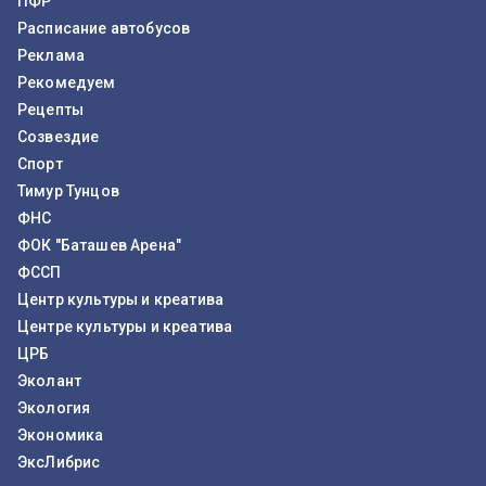
ПФР
Расписание автобусов
Реклама
Рекомедуем
Рецепты
Созвездие
Спорт
Тимур Тунцов
ФНС
ФОК "Баташев Арена"
ФССП
Центр культуры и креатива
Центре культуры и креатива
ЦРБ
Эколант
Экология
Экономика
ЭксЛибрис