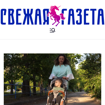
Свежая
Новости. Происшесвия.
Объявления. Выкса. Муром.
Газета
Кулебаки. Навашино,
Павлово. Нижний Новгород.