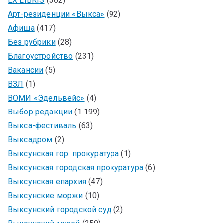
EX LIBRIS
(362)
Арт-резиденции «Выкса»
(92)
Афиша
(417)
Без рубрики
(28)
Благоустройство
(231)
Вакансии
(5)
ВЗЛ
(1)
ВОМИ «Эдельвейс»
(4)
Выбор редакции
(1 199)
Выкса-фестиваль
(63)
Выксадром
(2)
Выксунская гор. прокуратура
(1)
Выксунская городская прокуратура
(6)
Выксунская епархия
(47)
Выксунские моржи
(10)
Выксунский городской суд
(2)