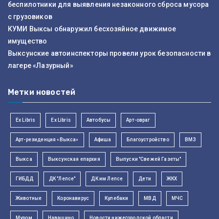
беспилотники для выявления незаконного сброса мусора
с грузовиков
КУМИ Выксы обнаружил бесхозяйное движимое
имущество
Выксунские автоинспекторы провели урок безопасности в
лагере «Лазурный»
Метки новостей
Ex Libris
Ex Libris
Автобусы
Арт-овраг
Арт-резиденция «Выкса»
Афиша
Благоустройство
ВМЗ
Выкса
Выксунская епархия
Выпуски "Свежей Газеты"
ГИБДД
ДК "Лепсе"
ДК им Лепсе
Дети
ЖКХ
Животные
Коронавирус
Кулебаки
МВД
МЧС
Муром
Навашино
Новости нижегородской области