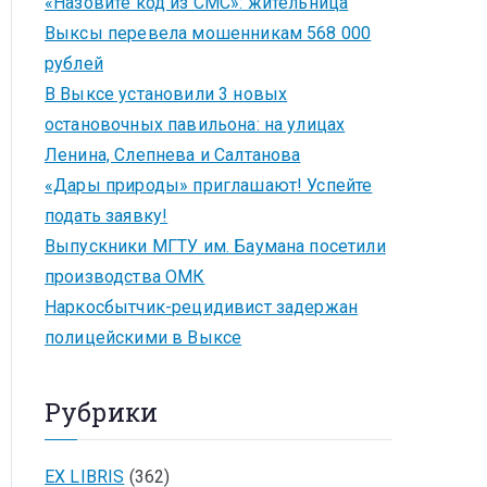
«Назовите код из СМС»: жительница
Выксы перевела мошенникам 568 000
рублей
В Выксе установили 3 новых
остановочных павильона: на улицах
Ленина, Слепнева и Салтанова
«Дары природы» приглашают! Успейте
подать заявку!
Выпускники МГТУ им. Баумана посетили
производства ОМК
Наркосбытчик-рецидивист задержан
полицейскими в Выксе
Рубрики
EX LIBRIS
(362)