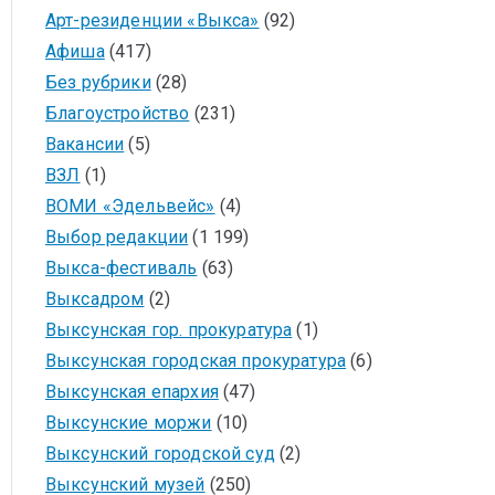
Арт-резиденции «Выкса»
(92)
Афиша
(417)
Без рубрики
(28)
Благоустройство
(231)
Вакансии
(5)
ВЗЛ
(1)
ВОМИ «Эдельвейс»
(4)
Выбор редакции
(1 199)
Выкса-фестиваль
(63)
Выксадром
(2)
Выксунская гор. прокуратура
(1)
Выксунская городская прокуратура
(6)
Выксунская епархия
(47)
Выксунские моржи
(10)
Выксунский городской суд
(2)
Выксунский музей
(250)