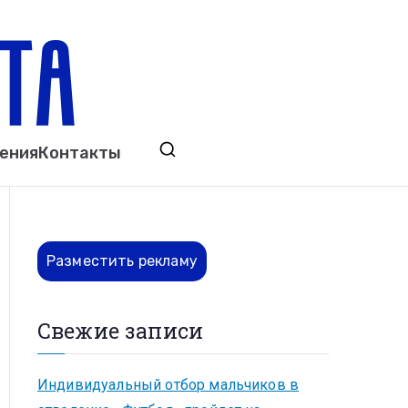
ета
явления. Выкса. Муром. Кулебаки. Навашино,
ения
Контакты
ово. Нижний Новгород.
Разместить рекламу
Свежие записи
Индивидуальный отбор мальчиков в