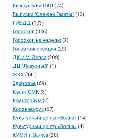
Выксунский ПАП
(24)
Выпуски "Свежей Газеты"
(12)
ГИБДД
(173)
Гороскоп
(336)
Гороскоп на неделю
(2)
Госавтоинспекция
(29)
ДК ИМ. Лепсе
(208)
ДЦ "Лазурный"
(1)
ЖКХ
(141)
Здоровье
(69)
Квант ОМК
(3)
Кванториум
(2)
Коронавирус
(67)
Культурный центр «Волна»
(14)
Культурный центр «Волна»
(4)
КУМИ г. Выкса
(20)