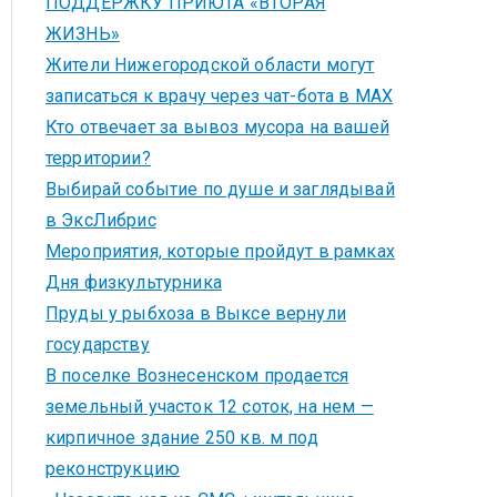
ПОДДЕРЖКУ ПРИЮТА «ВТОРАЯ
ЖИЗНЬ»
Жители Нижегородской области могут
записаться к врачу через чат-бота в MAX
Кто отвечает за вывоз мусора на вашей
территории?
Выбирай событие по душе и заглядывай
в ЭксЛибрис
Мероприятия, которые пройдут в рамках
Дня физкультурника
Пруды у рыбхоза в Выксе вернули
государству
В поселке Вознесенском продается
земельный участок 12 соток, на нем —
кирпичное здание 250 кв. м под
реконструкцию