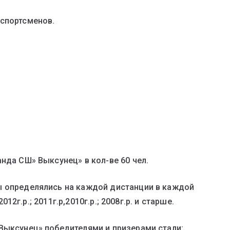
 спортсменов.
нда СШ» Выксунец» в кол-ве 60 чел.
ы определялись на каждой дистанции в каждой
2012г.р.; 2011г.р,2010г.р.; 2008г.р. и старше.
Выксунец» победителями и призерами стали: