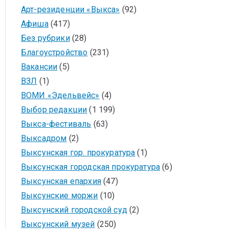
Арт-резиденции «Выкса»
(92)
Афиша
(417)
Без рубрики
(28)
Благоустройство
(231)
Вакансии
(5)
ВЗЛ
(1)
ВОМИ «Эдельвейс»
(4)
Выбор редакции
(1 199)
Выкса-фестиваль
(63)
Выксадром
(2)
Выксунская гор. прокуратура
(1)
Выксунская городская прокуратура
(6)
Выксунская епархия
(47)
Выксунские моржи
(10)
Выксунский городской суд
(2)
Выксунский музей
(250)