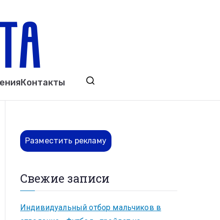
ета
явления. Выкса. Муром. Кулебаки. Навашино,
ения
Контакты
ово. Нижний Новгород.
Разместить рекламу
Свежие записи
Индивидуальный отбор мальчиков в