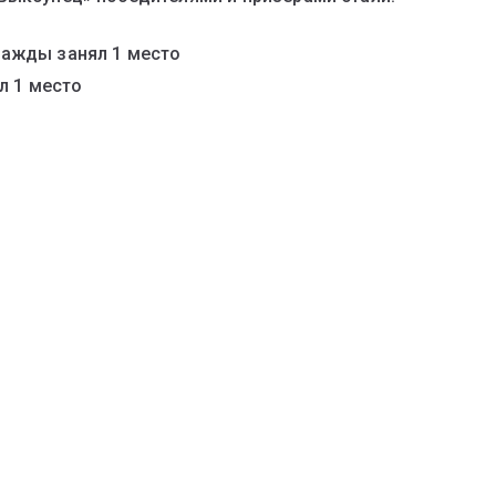
важды занял 1 место
л 1 место