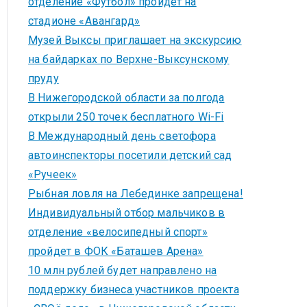
отделение «Футбол» пройдет на
стадионе «Авангард»
Музей Выксы приглашает на экскурсию
на байдарках по Верхне-Выксунскому
пруду
В Нижегородской области за полгода
открыли 250 точек бесплатного Wi-Fi
В Международный день светофора
автоинспекторы посетили детский сад
«Ручеек»
Рыбная ловля на Лебединке запрещена!
Индивидуальный отбор мальчиков в
отделение «велосипедный спорт»
пройдет в ФОК «Баташев Арена»
10 млн рублей будет направлено на
поддержку бизнеса участников проекта