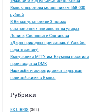
«Назовите код из СМС»: жительница
Выксы перевела мошенникам 568 000
рублей
В Выксе установили 3 новых
остановочных павильона: на улицах
Ленина, Слепнева и Салтанова
«Дары природы» приглашают! Успейте
подать заявку!
Выпускники МГТУ им. Баумана посетили
производства ОМК
Наркосбытчик-рецидивист задержан
полицейскими в Выксе
Рубрики
EX LIBRIS
(362)