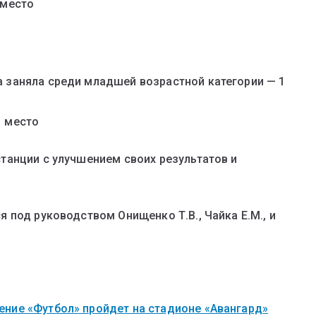
 место
а заняла среди младшей возрастной категории — 1
1 место
танции с улучшением своих результатов и
 под руководством Онищенко Т.В., Чайка Е.М., и
ние «Футбол» пройдет на стадионе «Авангард»