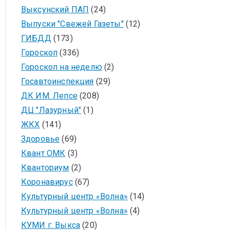
Выксунский ПАП
(24)
Выпуски "Свежей Газеты"
(12)
ГИБДД
(173)
Гороскоп
(336)
Гороскоп на неделю
(2)
Госавтоинспекция
(29)
ДК ИМ. Лепсе
(208)
ДЦ "Лазурный"
(1)
ЖКХ
(141)
Здоровье
(69)
Квант ОМК
(3)
Кванториум
(2)
Коронавирус
(67)
Культурный центр «Волна»
(14)
Культурный центр «Волна»
(4)
КУМИ г. Выкса
(20)