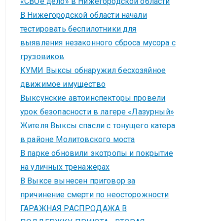
«СВОё дело» в Нижегородской области
В Нижегородской области начали
тестировать беспилотники для
выявления незаконного сброса мусора с
грузовиков
КУМИ Выксы обнаружил бесхозяйное
движимое имущество
Выксунские автоинспекторы провели
урок безопасности в лагере «Лазурный»
Жителя Выксы спасли с тонущего катера
в районе Молитовского моста
В парке обновили экотропы и покрытие
на уличных тренажёрах
В Выксе вынесен приговор за
причинение смерти по неосторожности
ГАРАЖНАЯ РАСПРОДАЖА В