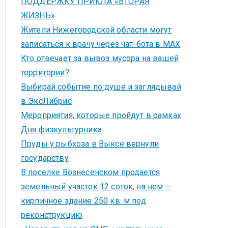
ПОДДЕРЖКУ ПРИЮТА «ВТОРАЯ
ЖИЗНЬ»
Жители Нижегородской области могут
записаться к врачу через чат-бота в MAX
Кто отвечает за вывоз мусора на вашей
территории?
Выбирай событие по душе и заглядывай
в ЭксЛибрис
Мероприятия, которые пройдут в рамках
Дня физкультурника
Пруды у рыбхоза в Выксе вернули
государству
В поселке Вознесенском продается
земельный участок 12 соток, на нем —
кирпичное здание 250 кв. м под
реконструкцию