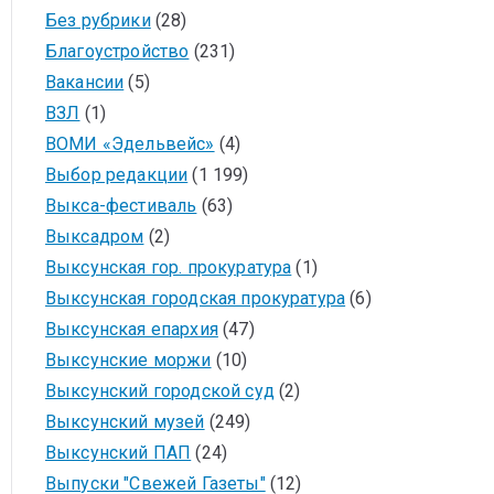
Без рубрики
(28)
Благоустройство
(231)
Вакансии
(5)
ВЗЛ
(1)
ВОМИ «Эдельвейс»
(4)
Выбор редакции
(1 199)
Выкса-фестиваль
(63)
Выксадром
(2)
Выксунская гор. прокуратура
(1)
Выксунская городская прокуратура
(6)
Выксунская епархия
(47)
Выксунские моржи
(10)
Выксунский городской суд
(2)
Выксунский музей
(249)
Выксунский ПАП
(24)
Выпуски "Свежей Газеты"
(12)