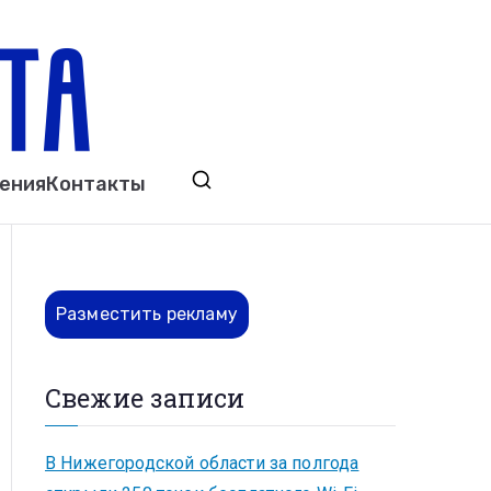
ета
явления. Выкса. Муром. Кулебаки. Навашино,
ения
Контакты
ово. Нижний Новгород.
Разместить рекламу
Свежие записи
В Нижегородской области за полгода