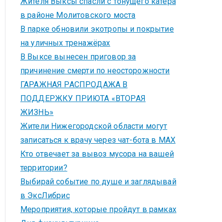
Жителя Выксы спасли с тонущего катера
в районе Молитовского моста
В парке обновили экотропы и покрытие
на уличных тренажёрах
В Выксе вынесен приговор за
причинение смерти по неосторожности
ГАРАЖНАЯ РАСПРОДАЖА В
ПОДДЕРЖКУ ПРИЮТА «ВТОРАЯ
ЖИЗНЬ»
Жители Нижегородской области могут
записаться к врачу через чат-бота в MAX
Кто отвечает за вывоз мусора на вашей
территории?
Выбирай событие по душе и заглядывай
в ЭксЛибрис
Мероприятия, которые пройдут в рамках