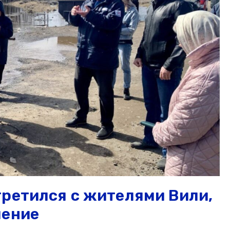
третился с жителями Вили,
ление