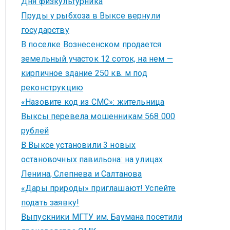
Дня физкультурника
Пруды у рыбхоза в Выксе вернули
государству
В поселке Вознесенском продается
земельный участок 12 соток, на нем —
кирпичное здание 250 кв. м под
реконструкцию
«Назовите код из СМС»: жительница
Выксы перевела мошенникам 568 000
рублей
В Выксе установили 3 новых
остановочных павильона: на улицах
Ленина, Слепнева и Салтанова
«Дары природы» приглашают! Успейте
подать заявку!
Выпускники МГТУ им. Баумана посетили