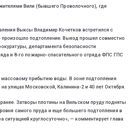
жителями Вили (бывшего Проволочного), где
авления Выксы Владимир Кочетков встретился с
е произошло подтопление. Выезд прошел совместно
рокуратуры, департамента безопасности
ряда и 8-го пожарно-спасательного отряда ФПС ГПС
к массовому прибытию воды. В зоне подтопления
на улицах Московской, Калинина-2 и 40 лет Октября.
аранее. Затворы плотины на Вильском пруду подняты
ровня самого пруда и еще большего подтопления в
а ситуацией круглосуточно», — комментирует глава