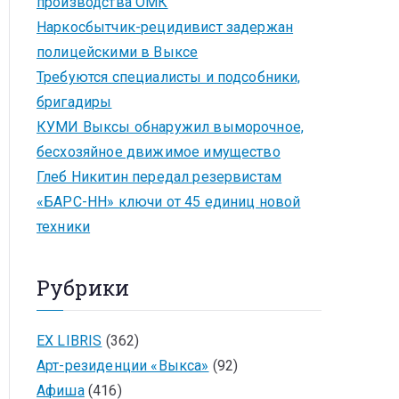
производства ОМК
Наркосбытчик-рецидивист задержан
полицейскими в Выксе
Требуются специалисты и подсобники,
бригадиры
КУМИ Выксы обнаружил выморочное,
бесхозяйное движимое имущество
Глеб Никитин передал резервистам
«БАРС-НН» ключи от 45 единиц новой
техники
Рубрики
EX LIBRIS
(362)
Арт-резиденции «Выкса»
(92)
Афиша
(416)