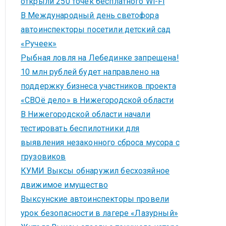
открыли 250 точек бесплатного Wi-Fi
В Международный день светофора
автоинспекторы посетили детский сад
«Ручеек»
Рыбная ловля на Лебединке запрещена!
10 млн рублей будет направлено на
поддержку бизнеса участников проекта
«СВОё дело» в Нижегородской области
В Нижегородской области начали
тестировать беспилотники для
выявления незаконного сброса мусора с
грузовиков
КУМИ Выксы обнаружил бесхозяйное
движимое имущество
Выксунские автоинспекторы провели
урок безопасности в лагере «Лазурный»