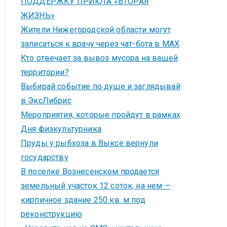
ПОДДЕРЖКУ ПРИЮТА «ВТОРАЯ
ЖИЗНЬ»
Жители Нижегородской области могут
записаться к врачу через чат-бота в MAX
Кто отвечает за вывоз мусора на вашей
территории?
Выбирай событие по душе и заглядывай
в ЭксЛибрис
Мероприятия, которые пройдут в рамках
Дня физкультурника
Пруды у рыбхоза в Выксе вернули
государству
В поселке Вознесенском продается
земельный участок 12 соток, на нем —
кирпичное здание 250 кв. м под
реконструкцию