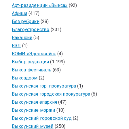
Арт-резиденции «Выкса»
(92)
Афиша
(417)
Без рубрики
(28)
Благоустройство
(231)
Вакансии
(5)
ВЗЛ
(1)
ВОМИ «Эдельвейс»
(4)
Выбор редакции
(1 199)
Выкса-фестиваль
(63)
Выксадром
(2)
Выксунская гор. прокуратура
(1)
Выксунская городская прокуратура
(6)
Выксунская епархия
(47)
Выксунские моржи
(10)
Выксунский городской суд
(2)
Выксунский музей
(250)