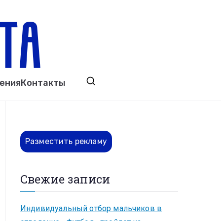
ета
явления. Выкса. Муром. Кулебаки. Навашино,
ения
Контакты
ово. Нижний Новгород.
Разместить рекламу
Свежие записи
Индивидуальный отбор мальчиков в