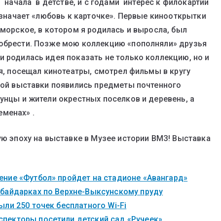
я начала в детстве, и с годами интерес к филокартии
 означает «любовь к карточке». Первые кинооткрытки
морское, в котором я родилась и выросла, был
иобрести. Позже мою коллекцию «пополняли» друзья
и родилась идея показать не только коллекцию, но и
мя, посещал кинотеатры, смотрел фильмы в кругу
этой выставки появились предметы почтенного
унцы и жители окрестных поселков и деревень, а
менах» .
ую эпоху на выставке в Музее истории ВМЗ! Выставка
ние «Футбол» пройдет на стадионе «Авангард»
 байдарках по Верхне-Выксунскому пруду
ли 250 точек бесплатного Wi-Fi
пекторы посетили детский сад «Ручеек»