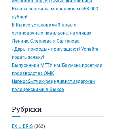
«Назовите код из СМС»: жительница
Выксы перевела мошенникам 568 000
рублей
В Выксе установили 3 новых
остановочных павильона: на улицах
Ленина, Слепнева и Салтанова
«Дары природы» приглашают! Успейте
подать заявку!
Выпускники МГТУ им. Баумана посетили
производства ОМК
Наркосбытчик-рецидивист задержан
полицейскими в Выксе
Рубрики
EX LIBRIS
(362)