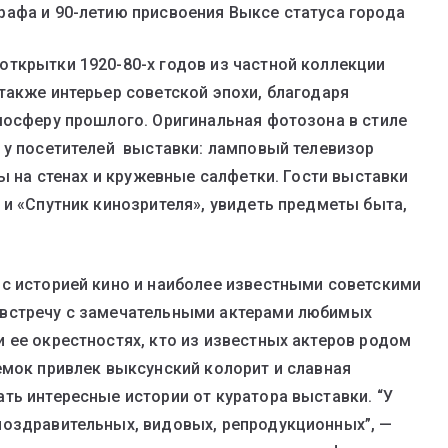
рафа и 90-летию присвоения Выксе статуса города
ткрытки 1920-80-х годов из частной коллекции
также интерьер советской эпохи, благодаря
мосферу прошлого. Оригинальная фотозона в стиле
 у посетителей выставки: ламповый телевизор
ы на стенах и кружевные салфетки. Гости выставки
 и «Спутник кинозрителя», увидеть предметы быта,
с историей кино и наиболее известными советскими
 встречу с замечательными актерами любимых
 ее окрестностях, кто из известных актеров родом
емок привлек выксунский колорит и славная
ть интересные истории от куратора выставки. “У
поздравительных, видовых, репродукционных”, —