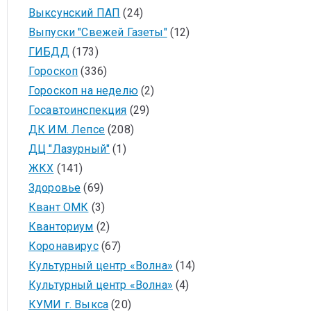
Выксунский ПАП
(24)
Выпуски "Свежей Газеты"
(12)
ГИБДД
(173)
Гороскоп
(336)
Гороскоп на неделю
(2)
Госавтоинспекция
(29)
ДК ИМ. Лепсе
(208)
ДЦ "Лазурный"
(1)
ЖКХ
(141)
Здоровье
(69)
Квант ОМК
(3)
Кванториум
(2)
Коронавирус
(67)
Культурный центр «Волна»
(14)
Культурный центр «Волна»
(4)
КУМИ г. Выкса
(20)