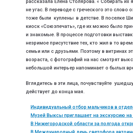
рассказала Елена Столярова. « Собирать их 
не угас. В переводе с греческого это слово
тоже были куплены в детстве. В поселке Ши
киоск «Союзпечать», где их можно было пр
и знакомые. В процессе подготовки выставк
незримое присутствие тех, кто жил в то вре
семьи или с друзьями. Поэтому в витринах 
возраста, с фотографий на нас смотрят выкс
небольшой интерьер напоминает о былых вре
Вглядитесь в эти лица, почувствуйте ушедш
действует до конца мая.
Индивидуальный отбор мальчиков в отделе
Музей Выксы приглашает на экскурсию на
В Нижегородской области за полгода откры
В Международный день светофора автоинс