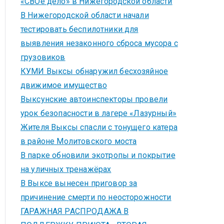
«СВОё дело» в Нижегородской области
В Нижегородской области начали
тестировать беспилотники для
выявления незаконного сброса мусора с
грузовиков
КУМИ Выксы обнаружил бесхозяйное
движимое имущество
Выксунские автоинспекторы провели
урок безопасности в лагере «Лазурный»
Жителя Выксы спасли с тонущего катера
в районе Молитовского моста
В парке обновили экотропы и покрытие
на уличных тренажёрах
В Выксе вынесен приговор за
причинение смерти по неосторожности
ГАРАЖНАЯ РАСПРОДАЖА В