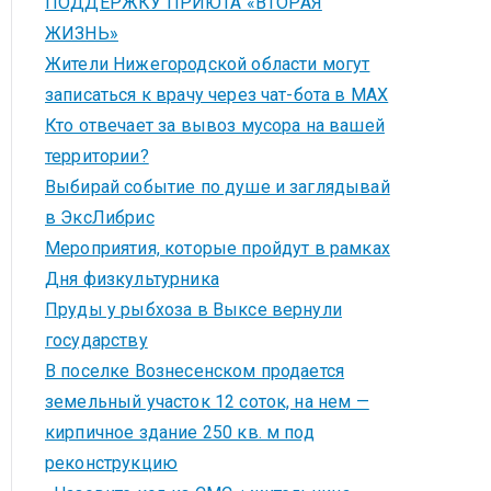
ПОДДЕРЖКУ ПРИЮТА «ВТОРАЯ
ЖИЗНЬ»
Жители Нижегородской области могут
записаться к врачу через чат-бота в MAX
Кто отвечает за вывоз мусора на вашей
территории?
Выбирай событие по душе и заглядывай
в ЭксЛибрис
Мероприятия, которые пройдут в рамках
Дня физкультурника
Пруды у рыбхоза в Выксе вернули
государству
В поселке Вознесенском продается
земельный участок 12 соток, на нем —
кирпичное здание 250 кв. м под
реконструкцию