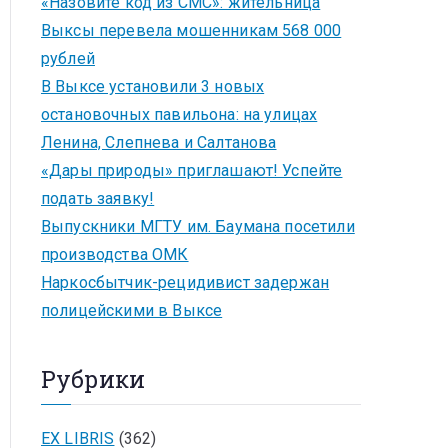
«Назовите код из СМС»: жительница
Выксы перевела мошенникам 568 000
рублей
В Выксе установили 3 новых
остановочных павильона: на улицах
Ленина, Слепнева и Салтанова
«Дары природы» приглашают! Успейте
подать заявку!
Выпускники МГТУ им. Баумана посетили
производства ОМК
Наркосбытчик-рецидивист задержан
полицейскими в Выксе
Рубрики
EX LIBRIS
(362)