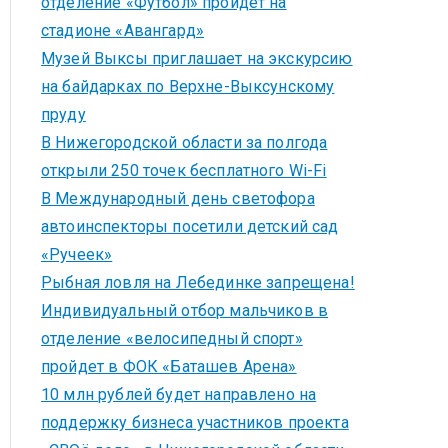
отделение «Футбол» пройдет на
стадионе «Авангард»
Музей Выксы приглашает на экскурсию
на байдарках по Верхне-Выксунскому
пруду
В Нижегородской области за полгода
открыли 250 точек бесплатного Wi-Fi
В Международный день светофора
автоинспекторы посетили детский сад
«Ручеек»
Рыбная ловля на Лебединке запрещена!
Индивидуальный отбор мальчиков в
отделение «велосипедный спорт»
пройдет в ФОК «Баташев Арена»
10 млн рублей будет направлено на
поддержку бизнеса участников проекта