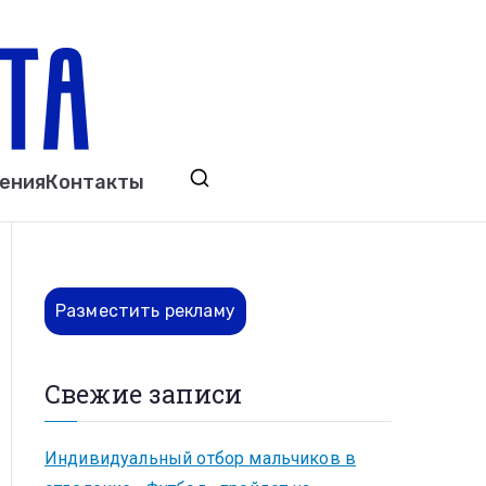
ета
явления. Выкса. Муром. Кулебаки. Навашино,
ения
Контакты
ово. Нижний Новгород.
Разместить рекламу
Свежие записи
Индивидуальный отбор мальчиков в