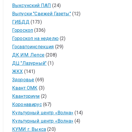
Выксунский ПАП
(24)
Выпуски "Свежей Газеты"
(12)
ГИБДД
(173)
Гороскоп
(336)
Гороскоп на неделю
(2)
Госавтоинспекция
(29)
ДК ИМ. Лепсе
(208)
ДЦ "Лазурный"
(1)
ЖКХ
(141)
Здоровье
(69)
Квант ОМК
(3)
Кванториум
(2)
Коронавирус
(67)
Культурный центр «Волна»
(14)
Культурный центр «Волна»
(4)
КУМИ г. Выкса
(20)