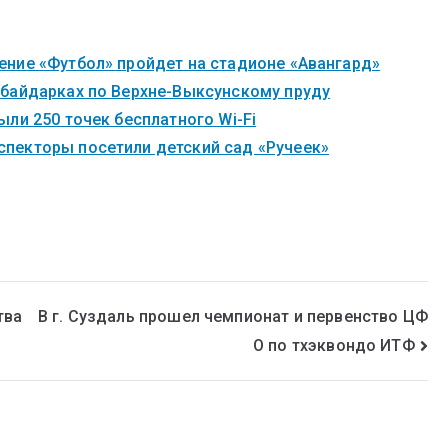
ние «Футбол» пройдет на стадионе «Авангард»
 байдарках по Верхне-Выксунскому пруду
ли 250 точек бесплатного Wi-Fi
пекторы посетили детский сад «Ручеек»
тва
В г. Суздаль прошел чемпионат и первенство ЦФ
О по тхэквондо ИТФ