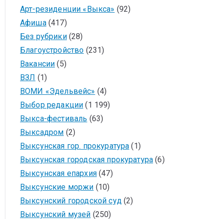
Арт-резиденции «Выкса»
(92)
Афиша
(417)
Без рубрики
(28)
Благоустройство
(231)
Вакансии
(5)
ВЗЛ
(1)
ВОМИ «Эдельвейс»
(4)
Выбор редакции
(1 199)
Выкса-фестиваль
(63)
Выксадром
(2)
Выксунская гор. прокуратура
(1)
Выксунская городская прокуратура
(6)
Выксунская епархия
(47)
Выксунские моржи
(10)
Выксунский городской суд
(2)
Выксунский музей
(250)