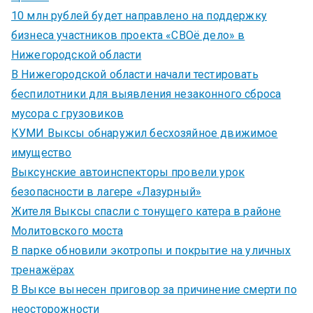
10 млн рублей будет направлено на поддержку
бизнеса участников проекта «СВОё дело» в
Нижегородской области
В Нижегородской области начали тестировать
беспилотники для выявления незаконного сброса
мусора с грузовиков
КУМИ Выксы обнаружил бесхозяйное движимое
имущество
Выксунские автоинспекторы провели урок
безопасности в лагере «Лазурный»
Жителя Выксы спасли с тонущего катера в районе
Молитовского моста
В парке обновили экотропы и покрытие на уличных
тренажёрах
В Выксе вынесен приговор за причинение смерти по
неосторожности