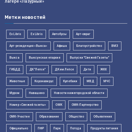
лагере «Лазурный»
Метки новостей
Ex Libris
Ex Libris
Автобусы
Арт-овраг
Арт-резиденция «Выкса»
Афиша
Благоустройство
ВМЗ
Выкса
Выксунская епархия
Выпуски "Свежей Газеты"
ГИБДД
ДК "Лепсе"
ДК им Лепсе
Дети
ЖКХ
Животные
Коронавирус
Кулебаки
МВД
МЧС
Муром
Навашино
Новости нижегородской области
Номер «Свежей газеты»
ОМК
ОМК-Партнерство
ОМК-Участие
Образование
Общество
Объявления
Официально
ПФР
Парк
Погода
Продукты питания