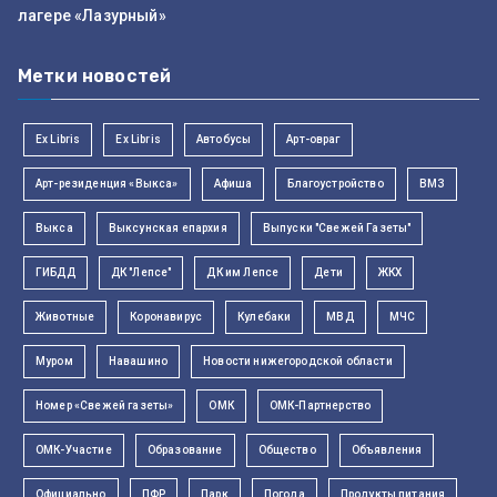
лагере «Лазурный»
Метки новостей
Ex Libris
Ex Libris
Автобусы
Арт-овраг
Арт-резиденция «Выкса»
Афиша
Благоустройство
ВМЗ
Выкса
Выксунская епархия
Выпуски "Свежей Газеты"
ГИБДД
ДК "Лепсе"
ДК им Лепсе
Дети
ЖКХ
Животные
Коронавирус
Кулебаки
МВД
МЧС
Муром
Навашино
Новости нижегородской области
Номер «Свежей газеты»
ОМК
ОМК-Партнерство
ОМК-Участие
Образование
Общество
Объявления
Официально
ПФР
Парк
Погода
Продукты питания