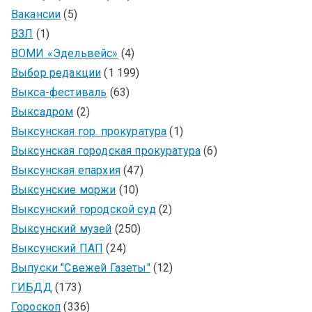
Вакансии
(5)
ВЗЛ
(1)
ВОМИ «Эдельвейс»
(4)
Выбор редакции
(1 199)
Выкса-фестиваль
(63)
Выксадром
(2)
Выксунская гор. прокуратура
(1)
Выксунская городская прокуратура
(6)
Выксунская епархия
(47)
Выксунские моржи
(10)
Выксунский городской суд
(2)
Выксунский музей
(250)
Выксунский ПАП
(24)
Выпуски "Свежей Газеты"
(12)
ГИБДД
(173)
Гороскоп
(336)