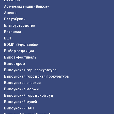
EX LIBRIS
Арт-резиденции «Выкса»
Афиша
Без рубрики
Благоустройство
Вакансии
ВЗЛ
ВОМИ «Эдельвейс»
Выбор редакции
Выкса-фестиваль
Выксадром
Выксунская гор. прокуратура
Выксунская городская прокуратура
Выксунская епархия
Выксунские моржи
Выксунский городской суд
Выксунский музей
Выксунский ПАП